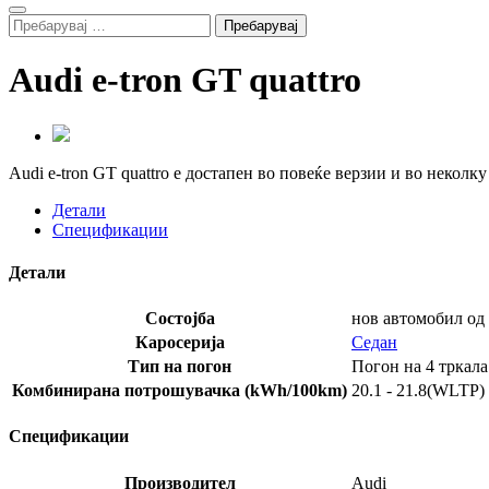
Search
Пребарувај
за:
Audi e-tron GT quattro
Audi e-tron GT quattro е достапен во повеќе верзии и во неко
Детали
Спецификации
Детали
Состојба
нов автомобил од
Каросерија
Седан
Тип на погон
Погон на 4 тркала
Комбинирана потрошувачка (kWh/100km)
20.1 - 21.8(WLTP)
Спецификации
Производител
Audi