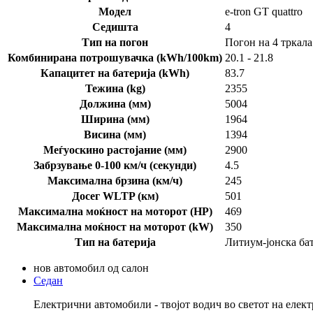
Модел
e-tron GT quattro
Седишта
4
Тип на погон
Погон на 4 тркала
Комбинирана потрошувачка (kWh/100km)
20.1 - 21.8
Капацитет на батерија (kWh)
83.7
Тежина (kg)
2355
Должина (мм)
5004
Ширина (мм)
1964
Висина (мм)
1394
Меѓуоскино растојание (мм)
2900
Забрзување 0-100 км/ч (секунди)
4.5
Максимална брзина (км/ч)
245
Досег WLTP (км)
501
Максимална моќност на моторот (HP)
469
Максимална моќност на моторот (kW)
350
Тип на батерија
Литиум-јонска бат
нов автомобил од салон
Седан
Електрични автомобили - твојот водич во светот на елек