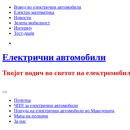
Skip
Вовед во електрични автомобили
to
Електро математика
content
Новости
Зелена мобилност
Интервју
Тест-драјв
Facebook
Електрични автомобили
Твојот водич во светот на електромобил
Primary
Menu
Почетна
ЧПП за електрични автомобили
Понуда на електрични автомобили во Македонија
Мапа на полначи
За нас