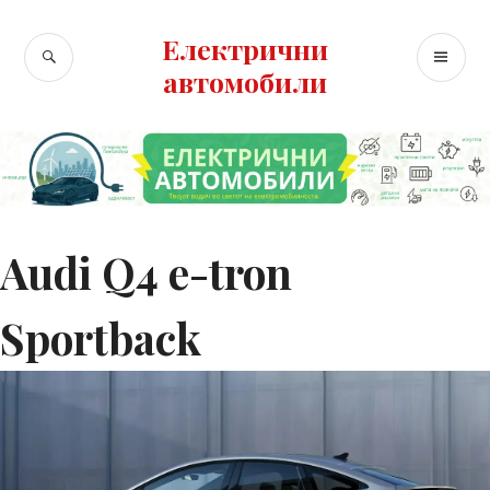
Skip
to
Електрични
SEARCH
PR
content
автомобили
ME
Audi Q4 e-tron
Sportback