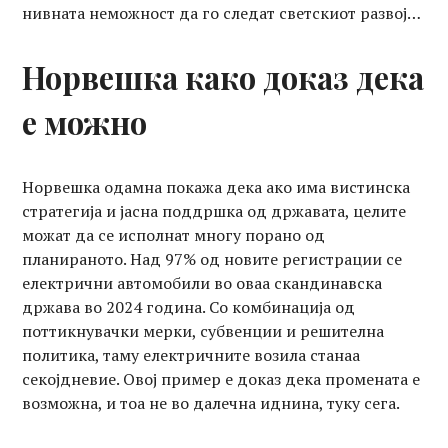
нивната неможност да го следат светскиот развој…
Норвешка како доказ дека
е можно
Норвешка одамна покажа дека ако има вистинска
стратегија и јасна поддршка од државата, целите
можат да се исполнат многу порано од
планираното. Над 97% од новите регистрации се
електрични автомобили во оваа скандинавска
држава во 2024 година. Со комбинација од
поттикнувачки мерки, субвенции и решителна
политика, таму електричните возила станаа
секојдневие. Овој пример е доказ дека промената е
возможна, и тоа не во далечна иднина, туку сега.