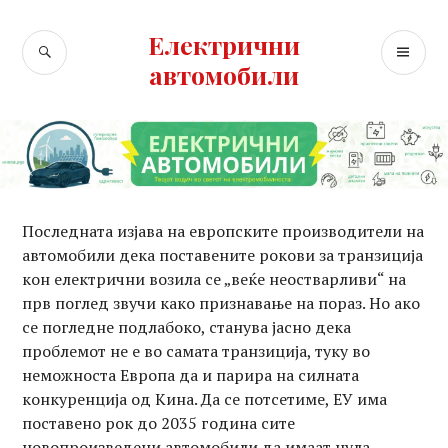
Skip
to
Електрични
SEARCH
PR
content
автомобили
ME
Последната изјава на европските производители на
автомобили дека поставените рокови за транзиција
кон електрични возила се „веќе неостварливи“ на
прв поглед звучи како признавање на пораз. Но ако
се погледне подлабоко, станува јасно дека
проблемот не е во самата транзиција, туку во
неможноста Европа да и парира на силната
конкуренција од Кина. Да се потсетиме, ЕУ има
поставено рок до 2035 година сите
новопроизведени автомобили да имаат нула