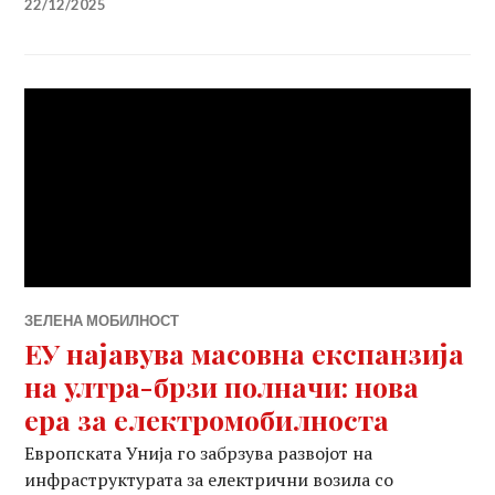
22/12/2025
ЗЕЛЕНА МОБИЛНОСТ
ЕУ најавува масовна експанзија
на ултра-брзи полначи: нова
ера за електромобилноста
Европската Унија го забрзува развојот на
инфраструктурата за електрични возила со