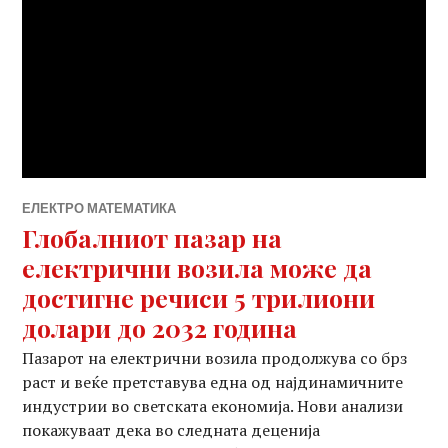
ЕЛЕКТРО МАТЕМАТИКА
Глобалниот пазар на
електрични возила може да
достигне речиси 5 трилиони
долари до 2032 година
Пазарот на електрични возила продолжува со брз
раст и веќе претставува една од најдинамичните
индустрии во светската економија. Нови анализи
покажуваат дека во следната деценија