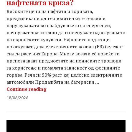
нафтената криза?
Високите цени на нафтата и горивата,
предизвикани од геополитичките тензии и
нарушувањата во снабдувањето со енергенси,
почнуваат значително да го менуваат однесувањето
на европските купувачи. Најновите податоци
покажуваат дека електричните возила (ЕВ) бележат
силен раст низ Европа. Многу возачи сè повеќе ги
препознаваат предностите на пониските трошоци
за користење и помалата зависност од фосилните
горива. Речиси 50% раст кај целосно електричните
автомобили Продажбата на батериски …
Стигнаа првите пресметки: Колку 
Continue reading
18/06/2026