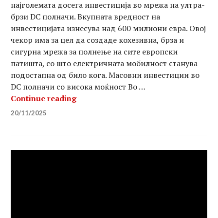
најголемата досега инвестиција во мрежа на ултра-
брзи DC полначи. Вкупната вредност на
инвестицијата изнесува над 600 милиони евра. Овој
чекор има за цел да создаде кохезивна, брза и
сигурна мрежа за полнење на сите европски
патишта, со што електричната мобилност станува
подостапна од било кога. Масовни инвестиции во
DC полначи со висока моќност Во …
ЕУ најавува масовна експанзија н
Continue reading
20/11/2025