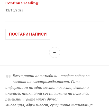
Застапеност на електрични автомо
Continue reading
12/10/2025
Навигација
ПОСТАРИ НАПИСИ
на
SIDEBAR
написи
Електрични автомобили - твојот водич во
светот на електромобилноста. Сите
информации на едно место: новости, детални
анализи, практични совети, мапа на полначи,
рецензии и уште многу друго!
Иновација, одржливост, супериорна технологија.