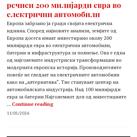
речиси 200 милијарди евра во
електрични автомобили
Европа забрзано ја гради својата електрична
иднина. Според најновите анализи, земјите од
Европа досега имаат инвестирано околу 200
милијарди евра во електрични автомобили,
батерии и инфраструктура за полнење. Ова е една
од најголемите индустриски трансформации во
модерната европска историја. Производителите
повеќе не гледаат на електричните автомобили
како на „алтернатива“. Тие стануваат центар на
автомобилската индустрија. Над 100 милијарди
евра за батерии Најголемиот дел од инвестициите
Европа досега инвестирала реч
…
Continue reading
11/05/2026