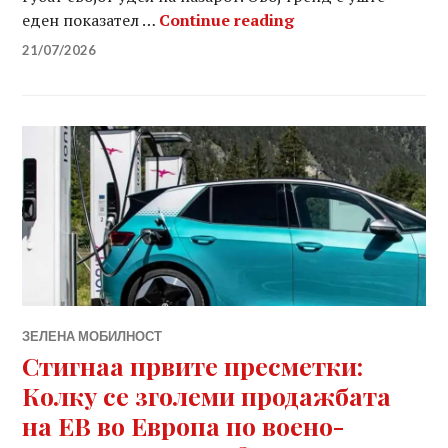
Продажбата на еле
еден показател …
Continue reading
21/07/2026
ЗЕЛЕНА МОБИЛНОСТ
Стигнаа првите пресметки:
Колку се зголеми продажбата
на ЕВ во Европа по воено-