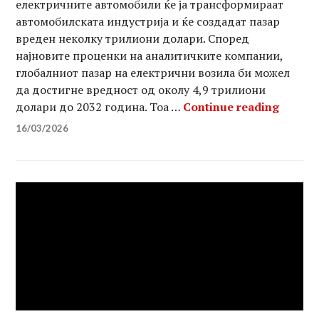
електричните автомобили ќе ја трансформираат
автомобилската индустрија и ќе создадат пазар
вреден неколку трилиони долари. Според
најновите проценки на аналитичките компании,
глобалниот пазар на електрични возила би можел
да достигне вредност од околу 4,9 трилиони
Глобал
долари до 2032 година. Тоа …
Continue reading
16/03/2026