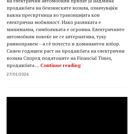
на електрични автомобили првпат ја надмина
продажбата на бензинските возила, означувајќи
важна пресвртница во транзицијата кон
електрична мобилност. Иако разликата е
минимална, симболиката е огромна. Електричните
автомобили повеќе не се алтернатива, туку
рамноправен – а сè почесто и доминантен избор.
Силен годишен раст на продажбата на електрични
возила Според податоците на Financial Times,
Продажбата на елект
продажбата …
Continue reading
27/01/2026