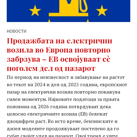
НОВОСТИ
Продажбата на електрични
возила во Европа повторно
забрзува – ЕВ освојуваат сè
поголем дел од пазарот
По период на неизвесност и забавување на растот
во текот на 2024 и дел од 2025 година, европскиот
пазар на електрични возила повторно покажува
силен моментум. Најновите податоци за првата
половина од 2026 година потврдуваат дека
целосно електричните возила (ЕВ) бележат
двоцифрен раст. Во исто време, бензинските и
дизел моделите продолжуваат постепено да го
губат својот удел на пазарот. Овој тренд е уште