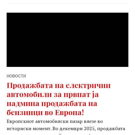
НОВОСТИ
Продажбата на електрични
автомобили за првпат ја
надмина продажбата на
бензинци во Европа!
Европскиот автомобилски пазар влезе во
историски момент. Во декември 2025, продажбата