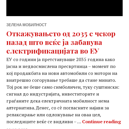
ЗЕЛЕНА МОБИЛНОСТ
Откажувањето од 2035 е чекор
назад што веќе ја забавува
електрификацијата во ЕУ
ЕУ со години ја претставуваше 2035 година како
јасна и недвосмислена пресвртница – момент по
кој продажбата на нови автомобили со мотори на
внатрешно согорување требаше да стане минато.
Тој рок не беше само симболичен, туку суштински:
сигнал до индустријата, инвеститорите и
граѓаните дека електричната мобилност нема
алтернатива. Денес, со сè погласните најави за
релаксирање или одложување на оваа цел,
Отк
последиците веќе се видливи – …
Continue reading