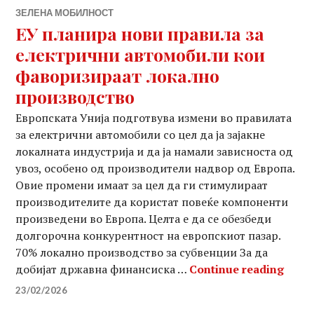
ЗЕЛЕНА МОБИЛНОСТ
ЕУ планира нови правила за
електрични автомобили кои
фаворизираат локално
производство
Европската Унија подготвува измени во правилата
за електрични автомобили со цел да ја зајакне
локалната индустрија и да ја намали зависноста од
увоз, особено од производители надвор од Европа.
Овие промени имаат за цел да ги стимулираат
производителите да користат повеќе компоненти
произведени во Европа. Целта е да се обезбеди
долгорочна конкурентност на европскиот пазар.
70% локално производство за субвенции За да
ЕУ п
добијат државна финансиска …
Continue reading
23/02/2026