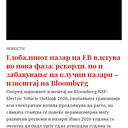
НОВОСТИ
Глобалниот пазар на ЕВ влегува
во нова фаза: рекорди, но и
забавување на клучни пазари –
извештај на Bloomberg
Според најновиот извештај на Bloomberg NEF:
Electric Vehicle Outlook 2026, глобалната транзиција
кон електрични возила продолжува да расте, но
сликата станува сè повеќе нерамномерна меѓу
различни региони и пазари. Иако 2026 година се
очекува да биде уште една рекордна година за