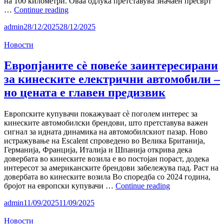
на 100 километри. Оваа одлука претставува значаен пресврт
Кина
…
Continue reading
поставува
admin
28/12/2025
28/12/2025
нов
глобален
Новости
репер:
обврзувачки
лимит
Европјаните сѐ повеќе заинтересирани
на
за кинеските електрични автомобили –
потрошувачка
од
но цената е главен предизвик
15.1
kWh/100
Европските купувачи покажуваат сѐ поголем интерес за
km
кинеските автомобилски брендови, што претставува важен
за
сигнал за идната динамика на автомобилскиот пазар. Ново
електрични
истражување на Escalent спроведено во Велика Британија,
автомобили
Германија, Франција, Италија и Шпанија открива дека
довербата во кинеските возила е во постојан пораст, додека
интересот за американските брендови забележува пад. Раст на
довербата во кинеските возила Во споредба со 2024 година,
Европјаните
бројот на европски купувачи …
Continue reading
сѐ
admin
11/09/2025
11/09/2025
повеќе
заинтересирани
Новости
за