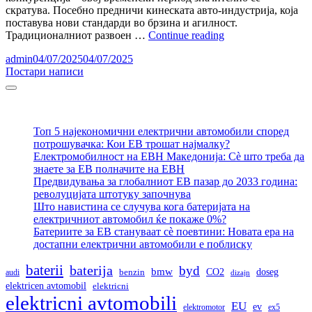
скратува. Посебно предничи кинеската авто-индустрија, која
поставува нови стандарди во брзина и агилност.
Од
Традиционалниот развоен …
Continue reading
идеја
admin
04/07/2025
04/07/2025
до
Навигација
Постари написи
улица:
Колку
на
Sidebar
брзо
написи
се
развиваат
Топ 5 најекономични електрични автомобили според
електричните
потрошувачка: Кои ЕВ трошат најмалку?
автомобили
Електромобилност на ЕВН Македонија: Сè што треба да
денес?
знаете за ЕВ полначите на ЕВН
Предвидувања за глобалниот ЕВ пазар до 2033 година:
револуцијата штотуку започнува
Што навистина се случува кога батеријата на
електричниот автомобил ќе покаже 0%?
Батериите за ЕВ стануваат сè поевтини: Новата ера на
достапни електрични автомобили е поблиску
baterii
baterija
byd
bmw
doseg
CO2
audi
benzin
dizajn
elektricen avtomobil
elektricni
elektricni avtomobili
EU
ev
elektromotor
ex5