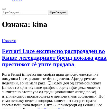
Search
Пребарувај
за:
Ознака:
kina
Новости
Ferrari Luce експресно распродаден во
Кина: легендарниот бренд покажа дека
престижот сè уште продава
Кога Ferrari ја претстави својата прва целосно електрична
лимузина Luce, реакциите беа поделени. Ајде да речеме
поделени, во најмала рака. 🙂 Голем дел од автомобилската
јавност го критикуваше дизајнот, оценувајќи дека моделот
значително отстапува од традиционалниот изглед по кој
италијанскиот производител е препознатлив со децении. Но,
само неколку недели подоцна, кинескиот пазар испрати
сосема поинаква порака. Сите 88 примероци од Ferrari Luce