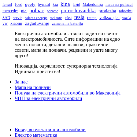
kina
geely
ford
kia
Makedonija
ferrari
hyundai
mapa na polnaci
lucid
polnac
potroshuvachka
prodazba
mercedes
nio
porsche
robotaksi
tesla
volkswagen
SAD
servis
taksi
tramp
solarna energija
stellantis
vozila
vw
zagaduvanje
xiaomi
zamena na baterija
Електрични автомобили - твојот водич во светот
на електромобилноста. Сите информации на едно
место: новости, детални анализи, практични
совети, мапа на полначи, рецензии и уште многу
друго!
Иновација, одржливост, супериорна технологија.
Иднината пристигна!
За нас
Мапа на полначи
Понуда на електрични автомобили во Македонија
ЧПП за електрични автомобили
Вовед во електрични автомобили
Електро математика