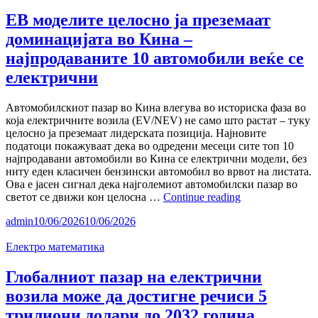
во
нова
ЕВ моделите целосно ја преземаат
фаза:
доминацијата во Кина –
рекорди,
но
најпродаваните 10 автомобили веќе се
и
електрични
забавување
на
клучни
Автомобилскиот пазар во Кина влегува во историска фаза во
пазари
која електричните возила (EV/NEV) не само што растат – туку
–
целосно ја преземаат лидерската позиција. Најновите
извештај
податоци покажуваат дека во одредени месеци сите топ 10
на
најпродавани автомобили во Кина се електрични модели, без
Bloomberg
ниту еден класичен бензински автомобил во врвот на листата.
Ова е јасен сигнал дека најголемиот автомобилски пазар во
ЕВ
светот се движи кон целосна …
Continue reading
моделите
admin
10/06/2026
10/06/2026
целосно
ја
Електро математика
преземаат
доминацијата
во
Глобалниот пазар на електрични
Кина
возила може да достигне речиси 5
–
најпродаваните
трилиони долари до 2032 година