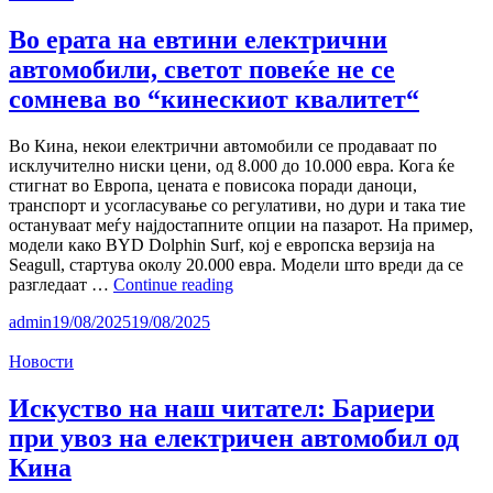
кинеските
електрични
Во ерата на евтини електрични
автомобили
автомобили, светот повеќе не се
–
но
сомнева во “кинескиот квалитет“
цената
е
Во Кина, некои електрични автомобили се продаваат по
главен
исклучително ниски цени, од 8.000 до 10.000 евра. Кога ќе
предизвик
стигнат во Европа, цената е повисока поради даноци,
транспорт и усогласување со регулативи, но дури и така тие
остануваат меѓу најдостапните опции на пазарот. На пример,
модели како BYD Dolphin Surf, кој е европска верзија на
Seagull, стартува околу 20.000 евра. Модели што вреди да се
Во
разгледаат …
Continue reading
ерата
admin
19/08/2025
19/08/2025
на
евтини
Новости
електрични
автомобили,
светот
Искуство на наш читател: Бариери
повеќе
при увоз на електричен автомобил од
не
се
Кина
сомнева