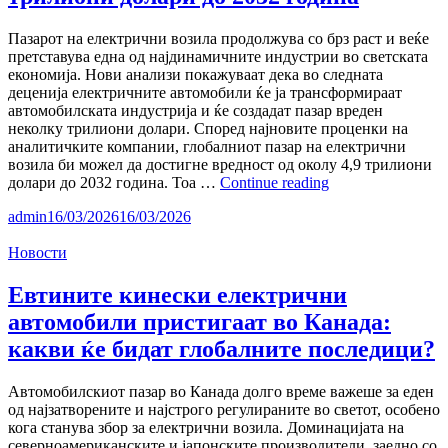
10
автомобили
Пазарот на електрични возила продолжува со брз раст и веќе
веќе
претставува една од најдинамичните индустрии во светската
се
економија. Нови анализи покажуваат дека во следната
електрични
деценија електричните автомобили ќе ја трансформираат
автомобилската индустрија и ќе создадат пазар вреден
неколку трилиони долари. Според најновите проценки на
аналитичките компании, глобалниот пазар на електрични
возила би можел да достигне вредност од околу 4,9 трилиони
Глобалниот
долари до 2032 година. Тоа …
Continue reading
пазар
admin
16/03/2026
16/03/2026
на
електрични
Новости
возила
може
да
Евтините кинески електрични
достигне
автомобили пристигаат во Канада:
речиси
5
какви ќе бидат глобалните последици?
трилиони
долари
Автомобилскиот пазар во Канада долго време важеше за еден
до
од најзатворените и најстрого регулираните во светот, особено
2032
кога станува збор за електрични возила. Доминацијата на
година
северноамериканските и јапонските производители, заедно со