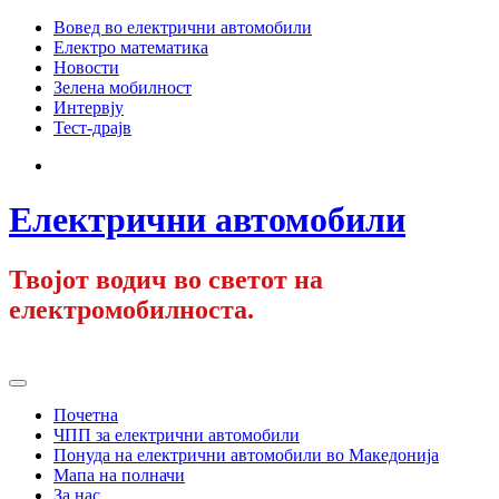
Skip
Вовед во електрични автомобили
to
Електро математика
content
Новости
Зелена мобилност
Интервју
Тест-драјв
Facebook
Електрични автомобили
Твојот водич во светот на
електромобилноста.
Primary
Menu
Почетна
ЧПП за електрични автомобили
Понуда на електрични автомобили во Македонија
Мапа на полначи
За нас