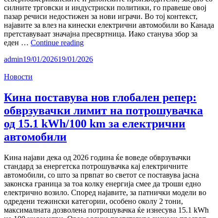
силните трговски и индустриски политики, го правеше овој
пазар речиси недостижен за нови играчи. Во тој контекст,
најавите за влез на кинески електрични автомобили во Канада
претставуваат значајна пресвртница. Иако станува збор за
Евтините
еден …
Continue reading
кинески
admin
19/01/2026
19/01/2026
електрични
автомобили
Новости
пристигаат
во
Канада:
Кина поставува нов глобален репер:
какви
обврзувачки лимит на потрошувачка
ќе
бидат
од 15.1 kWh/100 km за електрични
глобалните
автомобили
последици?
Кина најави дека од 2026 година ќе воведе обврзувачки
стандард за енергетска потрошувачка кај електричните
автомобили, со што за првпат во светот се поставува јасна
законска граница за тоа колку енергија смее да троши едно
електрично возило. Според најавите, за патнички модели во
одредени тежински категории, особено околу 2 тони,
максималната дозволена потрошувачка ќе изнесува 15.1 kWh