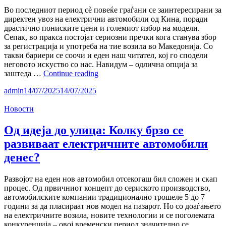
во
Во последниот период сè повеќе граѓани се заинтересирани за
“кинескиот
директен увоз на електрични автомобили од Кина, поради
квалитет“
драстично пониските цени и големиот избор на модели.
Сепак, во пракса постојат сериозни пречки кога станува збор
за регистрација и употреба на тие возила во Македонија. Со
такви бариери се соочи и еден наш читател, кој го сподели
неговото искуство со нас. Навидум – одлична опција за
Искуство
заштеда …
Continue reading
на
admin
14/07/2025
14/07/2025
наш
читател:
Новости
Бариери
при
увоз
Од идеја до улица: Колку брзо се
на
развиваат електричните автомобили
електричен
автомобил
денес?
од
Кина
Развојот на еден нов автомобил отсекогаш бил сложен и скап
процес. Од првичниот концепт до сериското производство,
автомобилските компании традиционално трошеле 5 до 7
години за да пласираат нов модел на пазарот. Но со доаѓањето
на електричните возила, новите технологии и се поголемата
конкуренција – овој временски период значително се