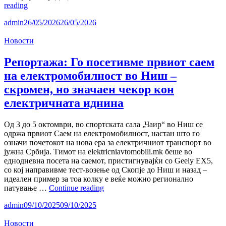
Како
reading
ЕВ
admin
26/05/2026
26/05/2026
компаниите
стануваат
Новости
и
енергетски
компании
Репортажа: Го посетивме првиот саем
на електромобилност во Ниш –
скромен, но значаен чекор кон
електричната иднина
Од 3 до 5 октомври, во спортската сала „Чаир“ во Ниш се
одржа првиот Саем на електромобилност, настан што го
означи почетокот на нова ера за електричниот транспорт во
јужна Србија. Тимот на elektricniavtomobili.mk беше во
еднодневна посета на саемот, пристигнувајќи со Geely EX5,
со кој направивме тест-возење од Скопје до Ниш и назад –
идеален пример за тоа колку е веќе можно регионално
Репортажа:
патување …
Continue reading
Го
admin
09/10/2025
09/10/2025
посетивме
првиот
Новости
саем