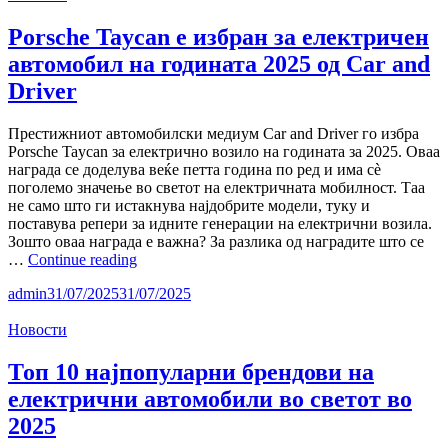
на
електромобилност
Porsche Taycan е избран за електричен
во
автомобил на годината 2025 од Car and
Ниш
–
Driver
скромен,
но
Престижниот автомобилски медиум Car and Driver го избра
значаен
Porsche Taycan за електрично возило на годината за 2025. Оваа
чекор
награда се доделува веќе петта година по ред и има сè
кон
поголемо значење во светот на електричната мобилност. Таа
електричната
не само што ги истакнува најдобрите модели, туку и
иднина
поставува репери за идните генерации на електрични возила.
Зошто оваа награда е важна? За разлика од наградите што се
Porsche
…
Continue reading
Taycan
admin
31/07/2025
31/07/2025
е
избран
Новости
за
електричен
автомобил
Топ 10 најпопуларни брендови на
на
електрични автомобили во светот во
годината
2025
2025
од