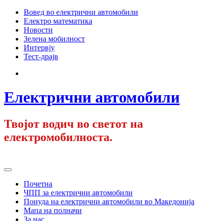
Skip
Вовед во електрични автомобили
to
Електро математика
content
Новости
Зелена мобилност
Интервју
Тест-драјв
Facebook
Електрични автомобили
Твојот водич во светот на
електромобилноста.
Primary
Menu
Почетна
ЧПП за електрични автомобили
Понуда на електрични автомобили во Македонија
Мапа на полначи
За нас