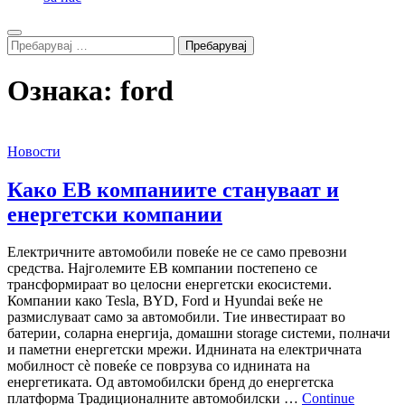
Search
Пребарувај
за:
Ознака:
ford
Новости
Како ЕВ компаниите стануваат и
енергетски компании
Електричните автомобили повеќе не се само превозни
средства. Најголемите ЕВ компании постепено се
трансформираат во целосни енергетски екосистеми.
Компании како Tesla, BYD, Ford и Hyundai веќе не
размислуваат само за автомобили. Тие инвестираат во
батерии, соларна енергија, домашни storage системи, полначи
и паметни енергетски мрежи. Иднината на електричната
мобилност сè повеќе се поврзува со иднината на
енергетиката. Од автомобилски бренд до енергетска
платформа Традиционалните автомобилски …
Continue