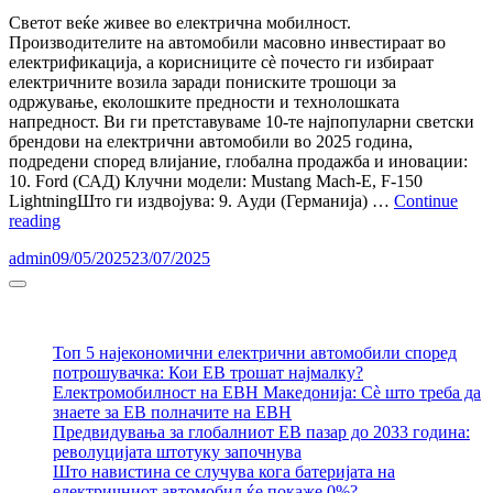
Car
Светот веќе живее во електрична мобилност.
and
Производителите на автомобили масовно инвестираат во
Driver
електрификација, а корисниците сè почесто ги избираат
електричните возила заради пониските трошоци за
одржување, еколошките предности и технолошката
напредност. Ви ги претставуваме 10-те најпопуларни светски
брендови на електрични автомобили во 2025 година,
подредени според влијание, глобална продажба и иновации:
10. Ford (САД) Клучни модели: Mustang Mach-E, F-150
LightningШто ги издвојува: 9. Aуди (Германија) …
Continue
Топ
reading
10
admin
09/05/2025
23/07/2025
најпопуларни
брендови
Sidebar
на
електрични
автомобили
Топ 5 најекономични електрични автомобили според
во
потрошувачка: Кои ЕВ трошат најмалку?
светот
Електромобилност на ЕВН Македонија: Сè што треба да
во
знаете за ЕВ полначите на ЕВН
2025
Предвидувања за глобалниот ЕВ пазар до 2033 година:
револуцијата штотуку започнува
Што навистина се случува кога батеријата на
електричниот автомобил ќе покаже 0%?