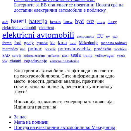
Батериите за ЕВ стануваат сè поевтини: Новата ера на
достапни електрични автомобили е поблиску
baterii
baterija
byd
bmw
doseg
CO2
audi
benzin
dizajn
elektricen avtomobil
elektricni
elektricni avtomobili
EU
ev
elektromotor
ex5
kina
geely
ford
kia
Makedonija
ferrari
hyundai
mapa na polnaci
lucid
polnac
potroshuvachka
prodazba
mercedes
nio
porsche
robotaksi
tesla
volkswagen
SAD
servis
taksi
tramp
solarna energija
stellantis
vozila
vw
zagaduvanje
xiaomi
zamena na baterija
Електрични автомобили - твојот водич во светот
на електромобилноста. Сите информации на едно
место: новости, детални анализи, практични
совети, мапа на полначи, рецензии и уште многу
друго!
Иновација, одржливост, супериорна технологија.
Иднината пристигна!
За нас
Мапа на полначи
Понуда на електрични автомобили во Македонија