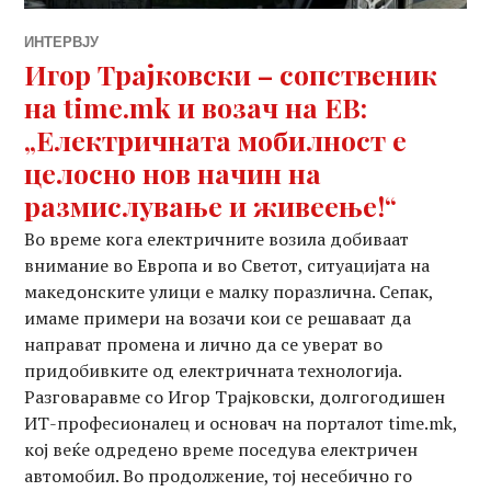
ИНТЕРВЈУ
Игор Трајковски – сопственик
на time.mk и возач на ЕВ:
„Електричната мобилност е
целосно нов начин на
размислување и живеење!“
Во време кога електричните возила добиваат
внимание во Европа и во Светот, ситуацијата на
македонските улици е малку поразлична. Сепак,
имаме примери на возачи кои се решаваат да
направат промена и лично да се уверат во
придобивките од електричната технологија.
Разговаравме со Игор Трајковски, долгогодишен
ИТ-професионалец и основач на порталот time.mk,
кој веќе одредено време поседува електричен
автомобил. Во продолжение, тој несебично го