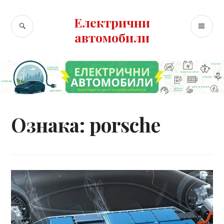
Skip
to
Електрични
SEARCH
PR
content
автомобили
ME
Ознака:
porsche