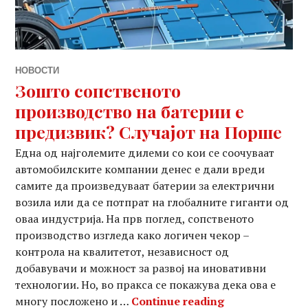
НОВОСТИ
Зошто сопственото
производство на батерии е
предизвик? Случајот на Порше
Една од најголемите дилеми со кои се соочуваат
автомобилските компании денес е дали вреди
самите да произведуваат батерии за електрични
возила или да се потпрат на глобалните гиганти од
оваа индустрија. На прв поглед, сопственото
производство изгледа како логичен чекор –
контрола на квалитетот, независност од
добавувачи и можност за развој на иновативни
технологии. Но, во пракса се покажува дека ова е
Зошто сопстве
многу посложено и …
Continue reading