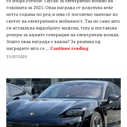
го избра Porsche Taycan за електрично возило на
годината за 2025. Оваа награда се доделува веќе
петта година по ред и има сè поголемо значење во
светот на електричната мобилност. Таа не само што
ги истакнува најдобрите модели, туку и поставува
репери за идните генерации на електрични возила.
Зошто оваа награда е важна? За разлика од
Porsche Taycan 
наградите што се …
Continue reading
31/07/2025