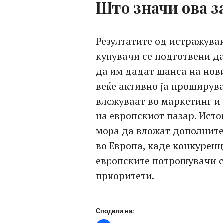
Што значи ова з
Резултатите од истражува
купувачи се подготвени д
да им дадат шанса на нов
веќе активно ја проширув
вложуваат во маркетинг и 
на европскиот пазар. Ист
мора да вложат дополнител
во Европа, каде конкуренц
европските потрошувачи с
приоритети.
Сподели на: