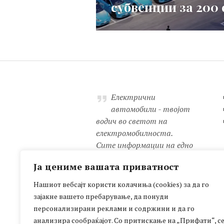
субвенции за 200
post:
Електрични
автомобили - твојот
водич во светот на
електромобилноста.
Сите информации на едно
место: новости, детални
Ја цениме вашата приватност
анализи, практични
совети, мапа на полначи,
Нашиот вебсајт користи колачиња (cookies) за да го
рецензии и уште многу
зајакне вашето пребарување, да понуди
друго!
персонализирани реклами и содржини и да го
Иновација, одржливост,
анализира сообраќајот. Со притискање на „Прифати“, с