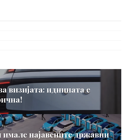
ва визијата: иднината е
рична!
и имале најавените државни