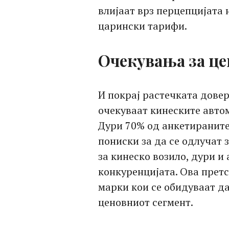
влијаат врз перцепцијата 
царински тарифи.
Очекувања за ц
И покрај растечката дове
очекуваат кинеските авто
Дури 70% од анкетираните
пониски за да се одлучат 
за кинеско возило, дури и
конкуренцијата. Ова прет
марки кои се обидуваат д
ценовниот сегмент.