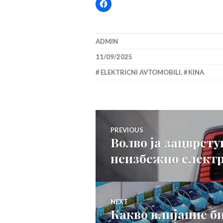
ADMIN
11/09/2025
ELEKTRICNI AVTOMOBILI
,
KINA
Навигација
PREVIOUS
Волво ја зацврсту
Previous
на
неизбежно елект
post:
напис
NEXT
Какво влијание б
Next