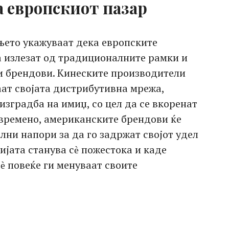
а европскиот пазар
њето укажуваат дека европските
а излезат од традиционалните рамки и
и брендови. Кинеските производители
аат својата дистрибутивна мрежа,
изградба на имиџ, со цел да се вкоренат
овремено, американските брендови ќе
ни напори за да го задржат својот удел
ијата станува сѐ пожестока и каде
ѐ повеќе ги менуваат своите