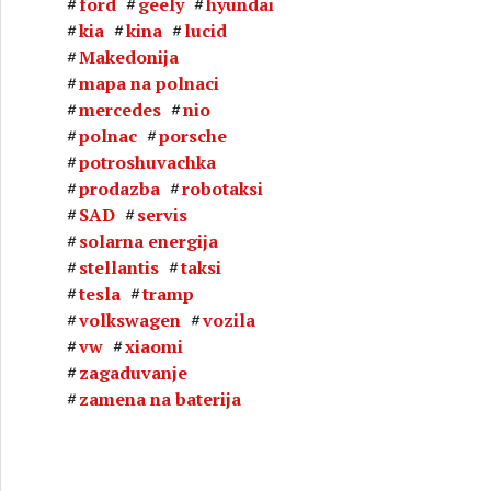
ford
geely
hyundai
kia
kina
lucid
Makedonija
mapa na polnaci
mercedes
nio
polnac
porsche
potroshuvachka
prodazba
robotaksi
SAD
servis
solarna energija
stellantis
taksi
tesla
tramp
volkswagen
vozila
vw
xiaomi
zagaduvanje
zamena na baterija