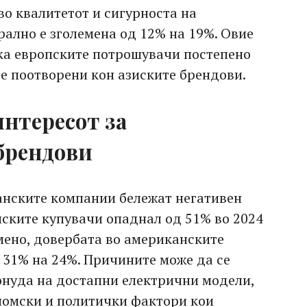
во квалитетот и сигурноста на
рално е зголемена од 12% на 19%. Овие
ека европските потрошувачи постепено
 се поотворени кон азиските брендови.
нтересот за
брендови
анските компании бележат негативен
пските купувачи опаднал од 51% во 2024
мено, довербата во американските
 31% на 24%. Причините може да се
онуда на достапни електрични модели,
номски и политички фактори кои