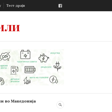
Facebook
у
Тест-драјв
или
ли во Македонија
SEARCH