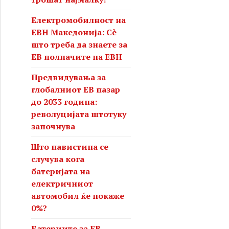
Електромобилност на
ЕВН Македонија: Сè
што треба да знаете за
ЕВ полначите на ЕВН
Предвидувања за
глобалниот ЕВ пазар
до 2033 година:
револуцијата штотуку
започнува
Што навистина се
случува кога
батеријата на
електричниот
автомобил ќе покаже
0%?
Батериите за ЕВ