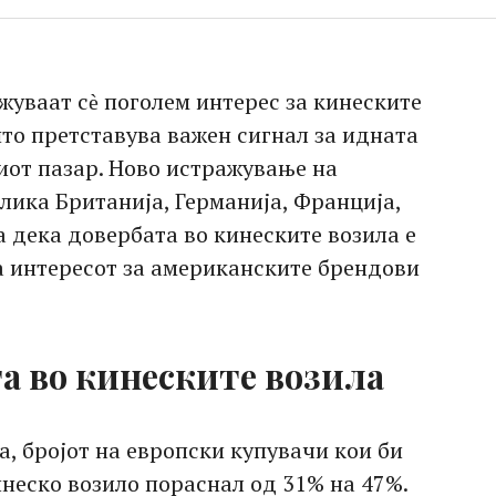
жуваат сѐ поголем интерес за кинеските
то претставува важен сигнал за идната
от пазар. Ново истражување на
лика Британија, Германија, Франција,
 дека довербата во кинеските возила е
ка интересот за американските брендови
та во кинеските возила
а, бројот на европски купувачи кои би
неско возило пораснал од 31% на 47%.