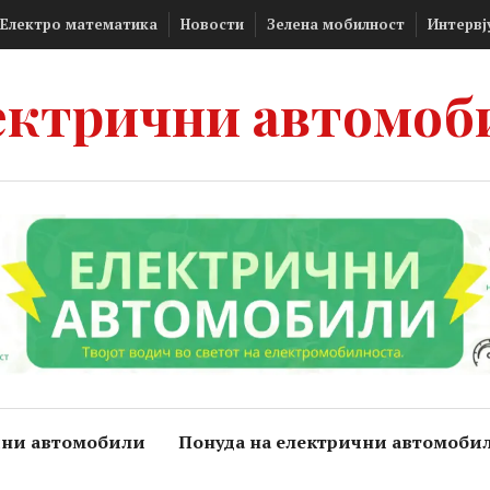
Електро математика
Новости
Зелена мобилност
Интервј
ектрични автомоб
чни автомобили
Понуда на електрични автомоби