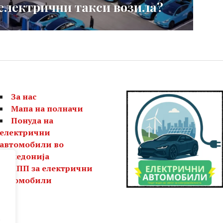
 електрични такси возила?
За нас
Мапа на полначи
Понуда на
електрични
автомобили во
Македонија
ЧПП за електрични
автомобили
е