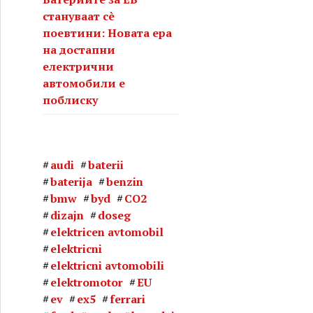
стануваат сè
поевтини: Новата ера
на достапни
електрични
автомобили е
поблиску
audi
baterii
baterija
benzin
bmw
byd
CO2
dizajn
doseg
elektricen avtomobil
elektricni
elektricni avtomobili
elektromotor
EU
ev
ex5
ferrari