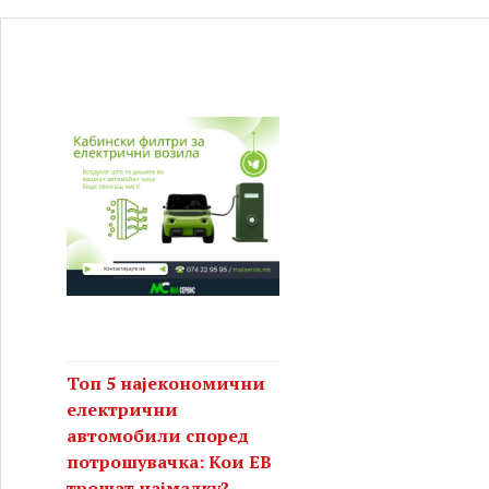
Топ 5 најекономични
електрични
автомобили според
потрошувачка: Кои ЕВ
трошат најмалку?