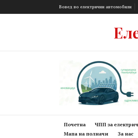
Skip
Вовед во електрични автомобили
to
content
Ел
Почетна
ЧПП за електри
Мапа на полначи
За нас