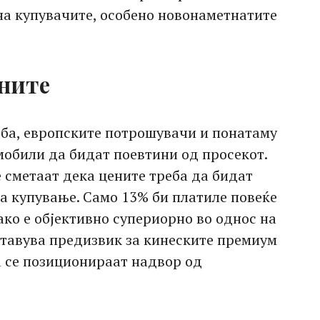
на купувачите, особено новонаметнатите
ените
рба, европските потрошувачи и понатаму
мобили да бидат поевтини од просекот.
 сметаат дека цените треба да бидат
за купување. Само 13% би платиле повеќе
 ако е објективно супериорно во однос на
ставува предизвик за кинеските премиум
а се позиционираат надвор од