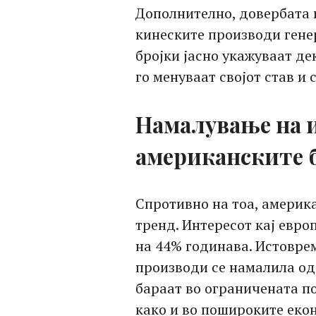
Дополнително, довербата 
кинеските производи гене
бројки јасно укажуваат д
го менуваат својот став и
Намалување на и
американските 
Спротивно на тоа, америк
тренд. Интересот кај евро
на 44% годинава. Истовре
производи се намалила од
бараат во ограничената п
како и во пошироките еко