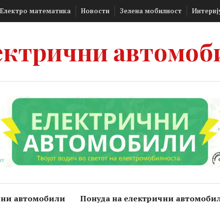
Електро математика
Новости
Зелена мобилност
Интервј
ектрични автомоб
чни автомобили
Понуда на електрични автомоби