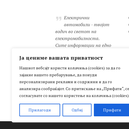
Електрични
автомобили - твојот
водич во светот на
електромобилноста.
Сите информации на едно
место: новости, детални
Ја цениме вашата приватност
анализи, практични
совети, мапа на полначи,
Нашиот вебсајт користи колачиња (cookies) за да го
рецензии и уште многу
зајакне вашето пребарување, да понуди
друго!
персонализирани реклами и содржини и да го
Иновација, одржливост,
анализира сообраќајот. Со притискање на „Прифати“, с
супериорна технологија.
согласувате со нашето користење на колачиња (cookies)
Иднината пристигна!
Прилагоди
Одбиј
Прифати