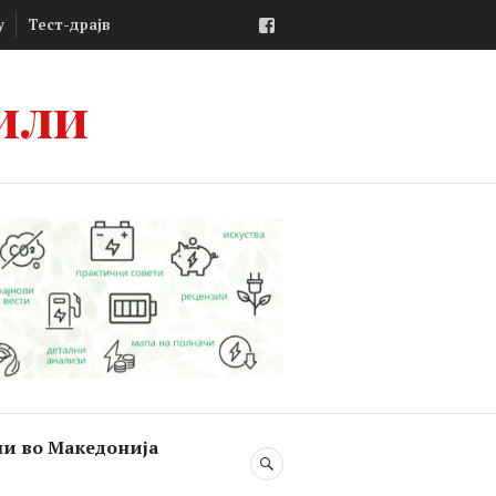
Facebook
у
Тест-драјв
или
ли во Македонија
SEARCH