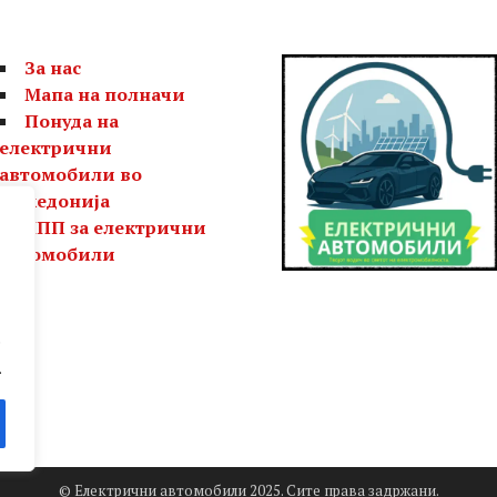
За нас
Мапа на полначи
Понуда на
електрични
автомобили во
Македонија
ЧПП за електрични
автомобили
е
.
© Електрични автомобили 2025. Сите права задржани.