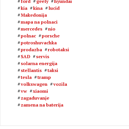
ford
geely
hyundai
kia
kina
lucid
Makedonija
mapa na polnaci
mercedes
nio
кси возила без возач
polnac
porsche
potroshuvachka
prodazba
robotaksi
SAD
servis
solarna energija
stellantis
taksi
tesla
tramp
volkswagen
vozila
vw
xiaomi
zagaduvanje
zamena na baterija