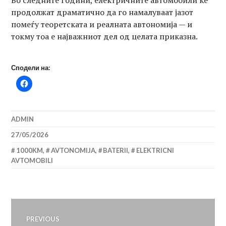
продолжат драматично да го намалуваат јазот
помеѓу теоретската и реалната автономија — и
токму тоа е најважниот дел од целата приказна.
Сподели на:
ADMIN
27/05/2026
1000KM
,
AVTONOMIJA
,
BATERII
,
ELEKTRICNI
AVTOMOBILI
Навигација
PREVIOUS