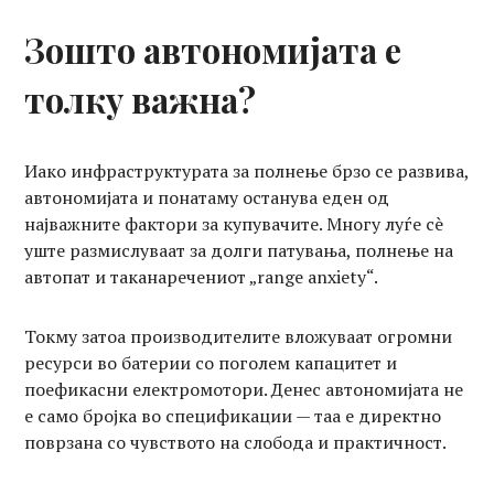
Зошто автономијата е
толку важна?
Иако инфраструктурата за полнење брзо се развива,
автономијата и понатаму останува еден од
најважните фактори за купувачите. Многу луѓе сè
уште размислуваат за долги патувања, полнење на
автопат и таканаречениот „range anxiety“.
Токму затоа производителите вложуваат огромни
ресурси во батерии со поголем капацитет и
поефикасни електромотори. Денес автономијата не
е само бројка во спецификации — таа е директно
поврзана со чувството на слобода и практичност.