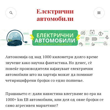
Skip
to
Електрични
SEARCH
PR
content
автомобили
ME
Автономија од над 1000 километри долго време
звучеше како научна фантастика. Но денес, сè
повеќе производители најавуваат електрични
автомобили што на хартија можат да поминат
четирицифрени бројки со едно полнење.
Прашањето е: дали навистина влегуваме во ера на
1000+ km ЕВ автомобили, или дел од овие бројки се
само агресивен маркетинг?