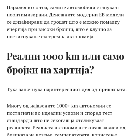
Паралелно со тоа, самите автомобили стануваат
пооптимизирани. Денешните модерни ЕВ модели
се дизајнирани да трошат што е можно помалку
енергија при високи брзини, што е клучно за
постигнување екстремна автономија.
Реални 1000 km или само
бројки на хартија?
Тука започнува најинтересниот дел од приказната.
Многу од најавените 1000+ km автономии се
постигнати во идеални услови и според тест
стандарди што не секогаш ја отсликуваат
реалноста. Реалната автономија секогаш зависи од
брзината на возење, температурата, користење