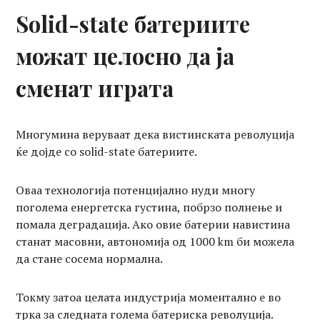
Solid-state батериите
можат целосно да ја
сменат играта
Многумина веруваат дека вистинската револуција
ќе дојде со solid-state батериите.
Оваа технологија потенцијално нуди многу
поголема енергетска густина, побрзо полнење и
помала деградација. Ако овие батерии навистина
станат масовни, автономија од 1000 km би можела
да стане сосема нормална.
Токму затоа целата индустрија моментално е во
трка за следната голема батериска револуција.