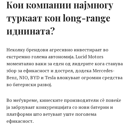
Кои компании најмногу
туркаат кон long-range
иднината?
Неколку брендови агресивно инвестираат во
екстремно голема автономија. Lucid Motors
моментално важи за еден од лидерите кога станува
збор за ефикасност и дострел, додека Mercedes-
Benz, NIO, BYD и Tesla вложуваат огромни средства
во батериски развој.
Во меѓувреме, кинеските производители сè повеќе
ја забрзуваат конкуренцијата со нови батерии и
платформи што ветуваат уште поголема
ефикасност.