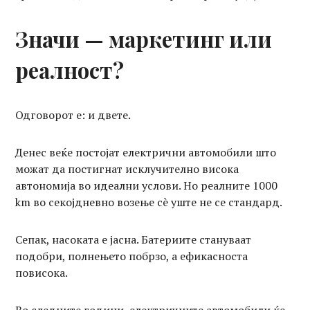
Значи — маркетинг или
реалност?
Одговорот е: и двете.
Денес веќе постојат електрични автомобили што
можат да постигнат исклучително висока
автономија во идеални услови. Но реалните 1000
km во секојдневно возење сè уште не се стандард.
Сепак, насоката е јасна. Батериите стануваат
подобри, полнењето побрзо, а ефикасноста
повисока.
Во следните години, електричните автомобили ќе