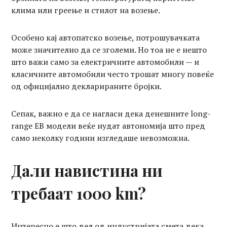
клима или греење и стилот на возење.
Особено кај автопатско возење, потрошувачката
може значително да се зголеми. Но тоа не е нешто
што важи само за електричните автомобили — и
класичните автомобили често трошат многу повеќе
од официјално декларираните бројки.
Сепак, важно е да се нагласи дека денешните long-
range ЕВ модели веќе нудат автономија што пред
само неколку години изгледаше невозможна.
Дали навистина ни
требаат 1000 km?
Интересно е што дел од индустријата смета дека