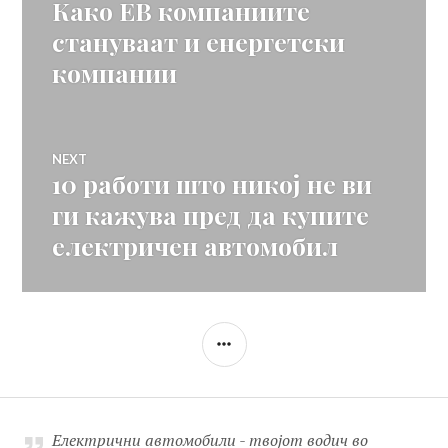
Како ЕВ компаниите
Previous
на
post:
стануваат и енергетски
компании
напис
NEXT
10 работи што никој не ви
Next
post:
ги кажува пред да купите
електричен автомобил
SIDEBAR
Електрични автомобили - твојот водич во