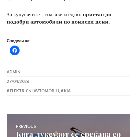
За купувачите – тоа значи едно:
пристап до
подобри автомобили по пониски цени.
Сподели на:
ADMIN
27/04/2026
ELEKTRICNI AVTOMOBILI
,
KIA
Навигација
PREVIOUS
Кога луксузот се среќава со
Previous