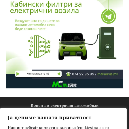
Вовед во електрични автомобили
Електро математика
Ја цениме вашата приватност
Новости
Нашиот вебсајт користи колачиња (cookies) за да го