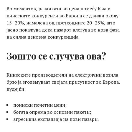
Во моментов, разликата во цена помеѓу Киа и
кинеските конкуренти во Европа се движи околу
15–20%, намалена од претходните 20–25%, што
јасно покажува дека пазарот влегува во нова фаза
на силна ценовна конкуренција.
Зошто се случува ова?
Кинеските производители на електрични возила
брзо ја зголемуваат својата присутност во Европа,
нудејќи:
пониски почетни цени;
богата опрема во основни пакети;
агресивна експанзија на нови пазари.