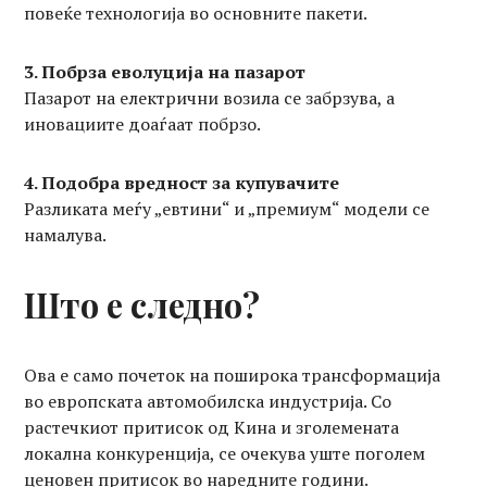
повеќе технологија во основните пакети.
3. Побрза еволуција на пазарот
Пазарот на електрични возила се забрзува, а
иновациите доаѓаат побрзо.
4. Подобра вредност за купувачите
Разликата меѓу „евтини“ и „премиум“ модели се
намалува.
Што е следно?
Ова е само почеток на поширока трансформација
во европската автомобилска индустрија. Со
растечкиот притисок од Кина и зголемената
локална конкуренција, се очекува уште поголем
ценовен притисок во наредните години.