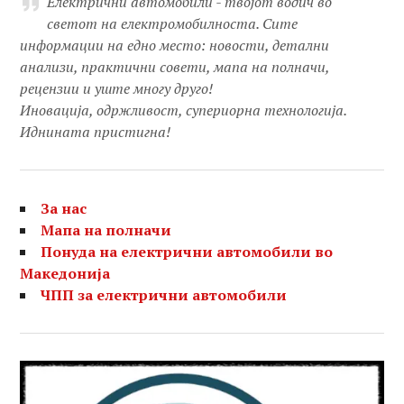
Електрични автомобили - твојот водич во
светот на електромобилноста. Сите
информации на едно место: новости, детални
анализи, практични совети, мапа на полначи,
рецензии и уште многу друго!
Иновација, одржливост, супериорна технологија.
Иднината пристигна!
За нас
Мапа на полначи
Понуда на електрични автомобили во
Македонија
ЧПП за електрични автомобили