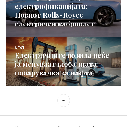
на
post:
електрификацијата:
Новиот Rolls-Royce
напис
електричен кабриолет
NEXT
Електричните возила веќе
Next
post:
ја менуваат глобалната
побарувачка за нафта
SIDEBAR