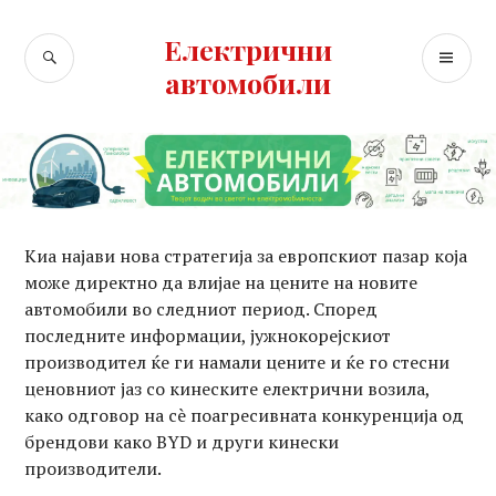
Skip
to
Електрични
SEARCH
PR
content
автомобили
ME
Киа најави нова стратегија за европскиот пазар која
може директно да влијае на цените на новите
автомобили во следниот период. Според
последните информации, јужнокорејскиот
производител ќе ги намали цените и ќе го стесни
ценовниот јаз со кинеските електрични возила,
како одговор на сè поагресивната конкуренција од
брендови како BYD и други кинески
производители.