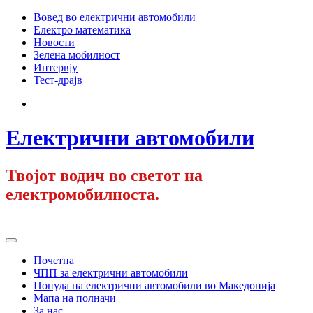
Skip
Вовед во електрични автомобили
to
Електро математика
content
Новости
Зелена мобилност
Интервју
Тест-драјв
Facebook
Електрични автомобили
Твојот водич во светот на
електромобилноста.
Primary
Menu
Почетна
ЧПП за електрични автомобили
Понуда на електрични автомобили во Македонија
Мапа на полначи
За нас