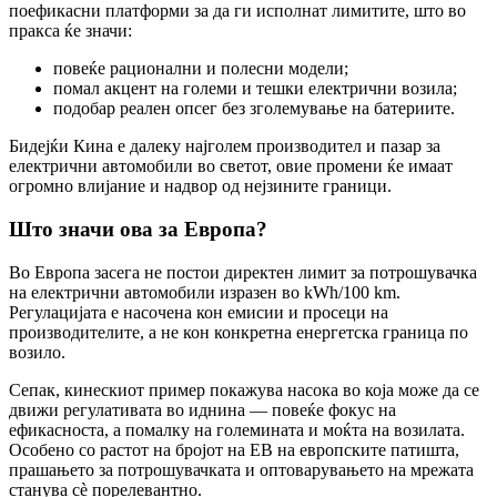
поефикасни платформи за да ги исполнат лимитите, што во
пракса ќе значи:
повеќе рационални и полесни модели;
помал акцент на големи и тешки електрични возила;
подобар реален опсег без зголемување на батериите.
Бидејќи Кина е далеку најголем производител и пазар за
електрични автомобили во светот, овие промени ќе имаат
огромно влијание и надвор од нејзините граници.
Што значи ова за Европа?
Во Европа засега не постои директен лимит за потрошувачка
на електрични автомобили изразен во kWh/100 km.
Регулацијата е насочена кон емисии и просеци на
производителите, а не кон конкретна енергетска граница по
возило.
Сепак, кинескиот пример покажува насока во која може да се
движи регулативата во иднина — повеќе фокус на
ефикасноста, а помалку на големината и моќта на возилата.
Особено со растот на бројот на ЕВ на европските патишта,
прашањето за потрошувачката и оптоварувањето на мрежата
станува сè порелевантно.