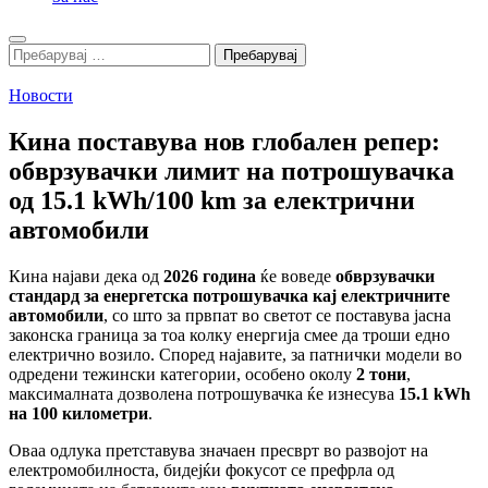
Search
Пребарувај
за:
Новости
Кина поставува нов глобален репер:
обврзувачки лимит на потрошувачка
од 15.1 kWh/100 km за електрични
автомобили
Кина најави дека од
2026 година
ќе воведе
обврзувачки
стандард за енергетска потрошувачка кај електричните
автомобили
, со што за првпат во светот се поставува јасна
законска граница за тоа колку енергија смее да троши едно
електрично возило. Според најавите, за патнички модели во
одредени тежински категории, особено околу
2 тони
,
максималната дозволена потрошувачка ќе изнесува
15.1 kWh
на 100 километри
.
Оваа одлука претставува значаен пресврт во развојот на
електромобилноста, бидејќи фокусот се префрла од