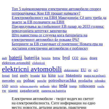
Топ 5 најекономични електрични автомобили според
потрошувачка: Кои ЕВ трошат најмалку?
Електромобилност на ЕВН Македонија: Сè што треба да
знаете за ЕВ полначите на ЕВН
Предвидувања за глобалниот ЕВ пазар до 2033 година:
револуцијата штотуку започнува
Што навистина се случува кога батеријата на
електричниот автомобил ќе покаже 0%?
Батериите за ЕВ стануваат сè поевтини: Новата ера на
достапни електрични автомобили е поблиску
baterii
baterija
byd
bmw
doseg
CO2
audi
benzin
dizajn
elektricen avtomobil
elektricni
elektricni avtomobili
EU
ev
elektromotor
ex5
kina
geely
ford
kia
Makedonija
ferrari
hyundai
mapa na polnaci
lucid
polnac
potroshuvachka
prodazba
mercedes
nio
porsche
robotaksi
tesla
volkswagen
SAD
servis
taksi
tramp
solarna energija
stellantis
vozila
vw
zagaduvanje
xiaomi
zamena na baterija
Електрични автомобили - твојот водич во светот
на електромобилноста. Сите информации на едно
место: новости, детални анализи, практични