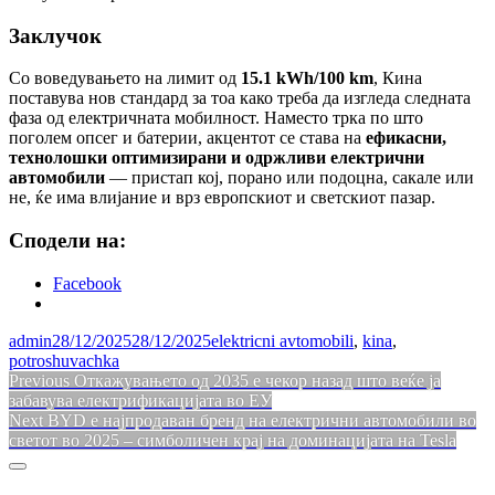
Заклучок
Со воведувањето на лимит од
15.1 kWh/100 km
, Кина
поставува нов стандард за тоа како треба да изгледа следната
фаза од електричната мобилност. Наместо трка по што
поголем опсег и батерии, акцентот се става на
ефикасни,
технолошки оптимизирани и одржливи електрични
автомобили
— пристап кој, порано или подоцна, сакале или
не, ќе има влијание и врз европскиот и светскиот пазар.
Сподели на:
Facebook
admin
28/12/2025
28/12/2025
elektricni avtomobili
,
kina
,
potroshuvachka
Навигација
Previous
Previous
Откажувањето од 2035 е чекор назад што веќе ја
post:
забавува електрификацијата во ЕУ
на
Next
Next
BYD е најпродаван бренд на електрични автомобили во
напис
post:
светот во 2025 – симболичен крај на доминацијата на Tesla
Sidebar