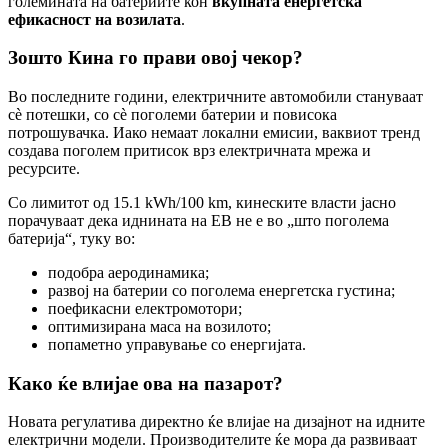
големината на батериите кон
вкупната енергетска
ефикасност на возилата
.
Зошто Кина го прави овој чекор?
Во последните години, електричните автомобили стануваат
сè потешки, со сè поголеми батерии и повисока
потрошувачка. Иако немаат локални емисии, ваквиот тренд
создава поголем притисок врз електричната мрежа и
ресурсите.
Со лимитот од 15.1 kWh/100 km, кинеските власти јасно
порачуваат дека иднината на ЕВ не е во „што поголема
батерија“, туку во:
подобра аеродинамика;
развој на батерии со поголема енергетска густина;
поефикасни електромотори;
оптимизирана маса на возилото;
попаметно управување со енергијата.
Како ќе влијае ова на пазарот?
Новата регулатива директно ќе влијае на дизајнот на идните
електрични модели. Производителите ќе мора да развиваат