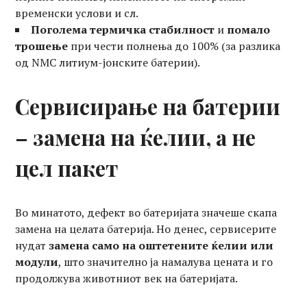
временски услови и сл.
Поголема термичка стабилност
и
помало
трошење
при чести полнења до 100% (за разлика
од NMC литиум-јонските батерии).
Сервисирање на батерии
– замена на ќелии, а не
цел пакет
Во минатото, дефект во батеријата значеше скапа
замена на целата батерија. Но денес, сервисерите
нудат
замена само на оштетените ќелии или
модули
, што значително ја намалува цената и го
продолжува животниот век на батеријата.