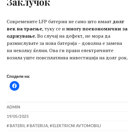
Заклучок
Современите LFP батерии не само што имаат
долг
век на траење
, туку се и
многу поекономични за
одржување
. Во случај на дефект, не мора да
размислувате за нова батерија – доволна е замена
на неколку ќелии. Ова ги прави електричните
возила уште поисплатлива инвестиција на долг рок.
Сподели на:
ADMIN
19/05/2025
BATERII
,
BATERIJA
,
ELEKTRICNI AVTOMOBILI