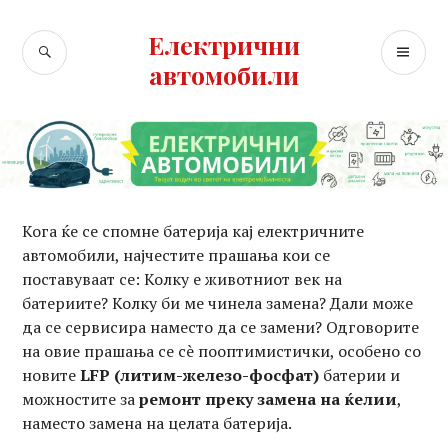
Skip
to
Електрични
SEARCH
PR
content
автомобили
ME
Кога ќе се спомне батерија кај електричните
автомобили, најчестите прашања кои се
поставуваат се: Колку е животниот век на
батериите? Колку би ме чинела замена? Дали може
да се сервисира наместо да се замени? Одговорите
на овие прашања се сè пооптимистички, особено со
новите
LFP (литим-железо-фосфат)
батерии и
можностите за
ремонт преку замена на ќелии
,
наместо замена на целата батерија.