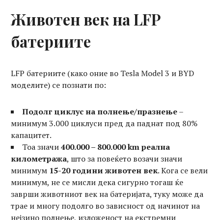
Животен век на LFP
батериите
LFP батериите (како оние во Tesla Model 3 и BYD
моделите) се познати по:
Подолг циклус на полнење/празнење
–
минимум 3.000 циклуси пред да паднат под 80%
капацитет.
Тоа значи
400.000 – 800.000 km реална
километража
, што за повеќето возачи значи
минимум
15-20 години животен век
. Кога се вели
минимум, не се мисли дека сигурно тогаш ќе
заврши животниот век на батеријата, туку може да
трае и многу подолго во зависност од начинот на
нејзино полнење, изложеност на екстремни