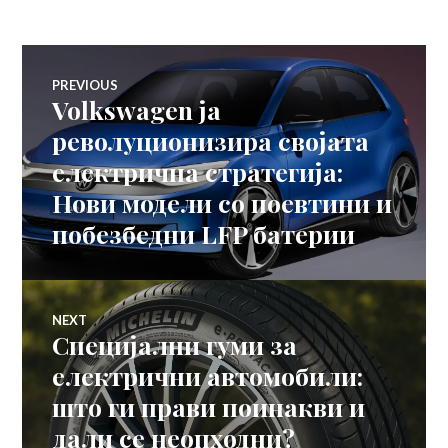
Навигација
PREVIOUS
Volkswagen ја
Previous
на
post:
револуционизира својата
електрична стратегија:
напис
Нови модели со поевтини и
побезбедни LFP батерии
NEXT
Специјални гуми за
Next
post:
електрични автомобили:
што ги прави поинакви и
дали се неопходни?