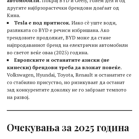
автомобили.
Покрај BYD и Geely, голем дел и од
другите најбрзорастечки брендови доаѓаат од
Кина.
Tesla е под притисок.
Иако сè уште води,
разликата со BYD е речиси избришана. Ако
трендовите продолжат, BYD може да стане
најпродаваниот бренд на електрични автомобили
во светот веќе оваа (2025) година.
Европските и останатите азиски (не
кинески) брендови треба да вложат повеќе.
Volkswagen, Hyundai, Toyota, Renault и останатите се
со стабилно присуство, но ризикуваат да останат
зад конкурентите доколку не го забрзаат темпото
на развој.
Очекувања за 2025 година