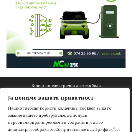
Вовед во електрични автомобили
Електро математика
Ја цениме вашата приватност
Новости
Нашиот вебсајт користи колачиња (cookies) за да го
Зелена мобилност
зајакне вашето пребарување, да понуди
Интервју
персонализирани реклами и содржини и да го
Тест-драјв
анализира сообраќајот. Со притискање на „Прифати“, се