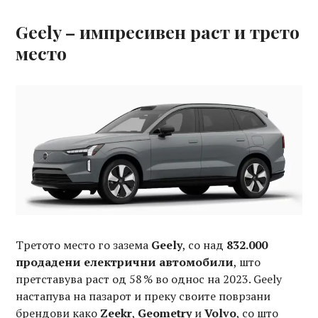
Geely – импресивен раст и трето
место
Третото место го зазема
Geely
, со над
832.000
продадени електрични автомобили
, што
претставува раст од 58 % во однос на 2023. Geely
настапува на пазарот и преку своите поврзани
брендови како
Zeekr
,
Geometry
и
Volvo
, со што