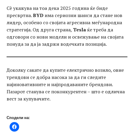
Сè укажува на тоа дека 2025 година ќе биде
пресвртна.
BYD
има сериозни шанси да стане нов
лидер, особено со својата агресивна меѓународна
стратегија. Од друга страна,
Tesla
ќе треба да
одговори со нови модели и освежување на својата
понуда за да ја задржи водечката позиција.
Доколку сакате да купите електрично возило, овие
трендови се добра насока за да ги следите
најиновативните и најпродаваните брендови.
Пазарот станува се поконкурентен – што е одлична
вест за купувачите.
Сподели на: