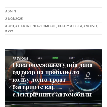
ADMIN
21/06/2025
BYD
,
ELEKTRICNI AVTOMOBILI
,
GEELY
,
TESLA
,
VOLVO
,
VW
Навигација
PREVIOUS
Нова опсежна студија дава
Previous
на
post:
одговор на прашањето
колку долго траат
напис
батериите кај
електричните автомобили