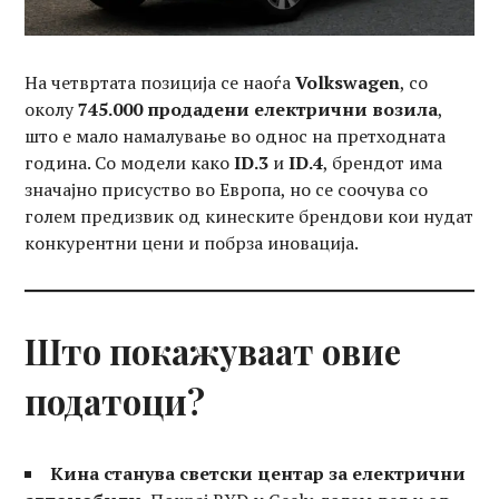
На четвртата позиција се наоѓа
Volkswagen
, со
околу
745.000 продадени електрични возила
,
што е мало намалување во однос на претходната
година. Со модели како
ID.3
и
ID.4
, брендот има
значајно присуство во Европа, но се соочува со
голем предизвик од кинеските брендови кои нудат
конкурентни цени и побрза иновација.
Што покажуваат овие
податоци?
Кина станува светски центар за електрични