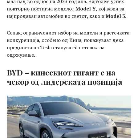
мал пад во однос на 2023 година. Најголем успех
повторно постигна моделот
Model Y
, кој важи за
најпродаван автомобил во светот, како и
Model 3
.
Сепак, ограничениот избор на модели и растечката
конкуренција, особено од Кина, покажуваат дека
предноста на Tesla станува сè потешка за
одржување.
BYD – кинескиот гигант е на
чекор од лидерската позиција