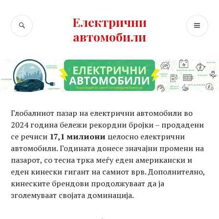
Skip
to
Електрични
SEARCH
PR
content
автомобили
ME
Глобалниот пазар на електрични автомобили во
2024 година бележи рекордни бројки – продадени
се речиси
17,1 милиони
целосно електрични
автомобили. Годината донесе значајни промени на
пазарот, со тесна трка меѓу еден американски и
еден кинески гигант на самиот врв. Дополнително,
кинеските брендови продолжуваат да ја
зголемуваат својата доминација.