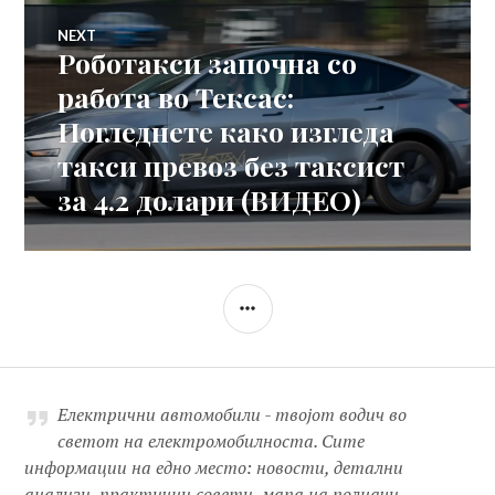
NEXT
Роботакси започна со
Next
post:
работа во Тексас:
Погледнете како изгледа
такси превоз без таксист
за 4.2 долари (ВИДЕО)
SIDEBAR
Електрични автомобили - твојот водич во
светот на електромобилноста. Сите
информации на едно место: новости, детални
анализи, практични совети, мапа на полначи,