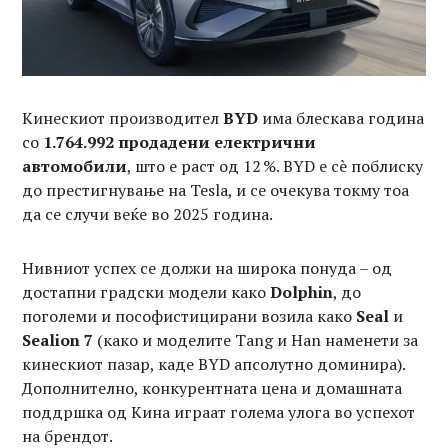
Кинескиот производител
BYD
има блескава година
со
1.764.992 продадени електрични
автомобили
, што е раст од 12 %. BYD е сè поблиску
до престигнување на Tesla, и се очекува токму тоа
да се случи веќе во 2025 година.
Нивниот успех се должи на широка понуда – од
достапни градски модели како
Dolphin
, до
поголеми и пософистицирани возила како
Seal
и
Sealion 7
(како и моделите Tang и Han наменети за
кинескиот пазар, каде BYD апсолутно доминира).
Дополнително, конкурентната цена и домашната
поддршка од Кина играат голема улога во успехот
на брендот.