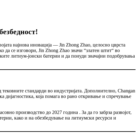
безбедност!
војата најнова иновација — Jin Zhong Zhao, целосно цврста
о да се изговори, Jin Zhong Zhao значи “златен штит“ во
ечките литиум-јонски батерии и да понуди значајни подобрувања
 од тековните стандарди во индустријата. Дополнително, Changan
ска дијагностика, која помага во рано откривање и спречување
совно производство до 2027 година . За да го забрза развојот,
терии, како и на обезбедување на литиумски ресурси и