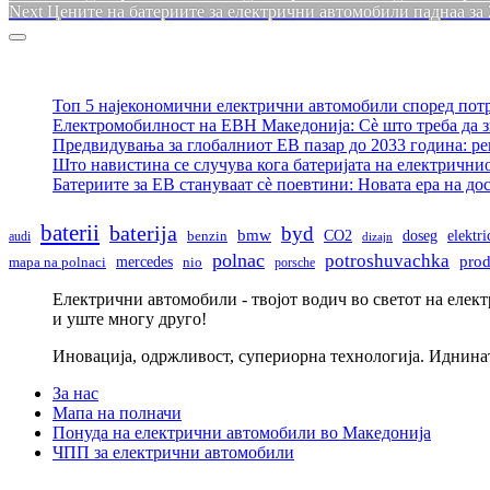
Next
post:
Next
Цените на батериите за електрични автомобили паднаа за
на
post:
Sidebar
напис
Топ 5 најекономични електрични автомобили според пот
Електромобилност на ЕВН Македонија: Сè што треба да з
Предвидувања за глобалниот ЕВ пазар до 2033 година: р
Што навистина се случува кога батеријата на електрични
Батериите за ЕВ стануваат сè поевтини: Новата ера на д
baterii
baterija
byd
bmw
doseg
CO2
elektr
audi
benzin
dizajn
polnac
potroshuvachka
pro
mercedes
mapa na polnaci
nio
porsche
Електрични автомобили - твојот водич во светот на елек
и уште многу друго!
Иновација, одржливост, супериорна технологија. Иднина
За нас
Мапа на полначи
Понуда на електрични автомобили во Македонија
ЧПП за електрични автомобили