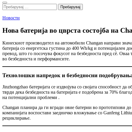
Search
Пребарувај
за:
Новости
Нова батерија во цврста состојба на Cha
Кинескиот производител на автомобили Changan направи значаен
батерија со енергетска густина до 400 Wh/kg и потенцијален до
превод, што го посочува фокусот на безбедноста пред сѐ. Оваа
во безбедноста и перформансите.
Технолошки напредок и безбедносни подобрувањ
Jinzhongzhao батеријата се издвојува со својата способност да
тврди дека безбедноста на батеријата е подобрена за 70% благо
на потенцијални проблеми .
Changan планира да ги вгради овие батерии во прототипови до к
компанијата воспостави заедничко вложување со Ganfeng Lithiu
рециклирање.