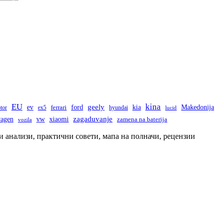
EU
kina
ev
geely
ford
kia
Makedonija
tor
ex5
ferrari
hyundai
lucid
wagen
vw
zagaduvanje
xiaomi
zamena na baterija
vozila
и анализи, практични совети, мапа на полначи, рецензии