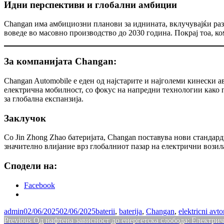
Идни перспективи и глобални амбиции
Changan има амбициозни планови за иднината, вклучувајќи разв
воведе во масовно производство до 2030 година. Покрај тоа, ко
За компанијата Changan:
Changan Automobile е еден од најстарите и најголеми кинески 
електрична мобилност, со фокус на напредни технологии како 
за глобална експанзија.
Заклучок
Со Jin Zhong Zhao батеријата, Changan поставува нови стандард
значително влијание врз глобалниот пазар на електрични возил
Сподели на:
Facebook
admin
02/06/2025
02/06/2025
baterii
,
baterija
,
Changan
,
elektricni avt
Навигација
Previous
Previous
Од нафтена зависност до енергетска слобода: Електри