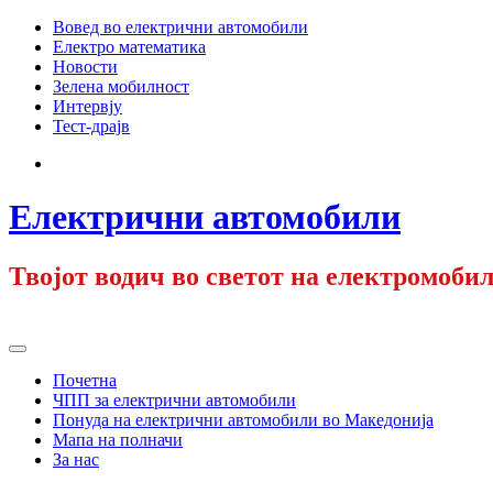
Skip
Вовед во електрични автомобили
to
Електро математика
content
Новости
Зелена мобилност
Интервју
Тест-драјв
Facebook
Електрични автомобили
Твојот водич во светот на електромобил
Primary
Menu
Почетна
ЧПП за електрични автомобили
Понуда на електрични автомобили во Македонија
Мапа на полначи
За нас