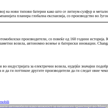
ој на нови типови батерии како што се литиум-сулфур и метални 
мпанијата планира глобална експанзија, со производство во Југои
автомобилски производители, со повеќе од 160 години историја. К
паметни возила, автономно возење и батериски иновации. Chang
и во индустријата за електрични возила, нудејќи значајни подоб
а и да ги поттикне другите производители да ги следат овие чеко
omobili
чните автомобили како можност за независен транспорт во Макед