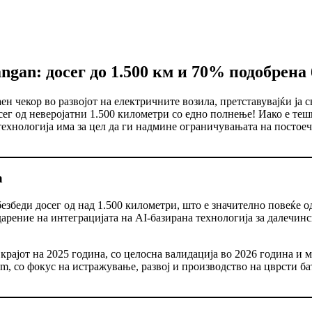
ngan: досег до 1.500 км и 70% подобрена 
 чекор во развојот на електричните возила, претставувајќи ја с
сег од неверојатни 1.500 километри со едно полнење! Иако е тешк
 технологија има за цел да ги надмине ограничувањата на посто
а
 обезбеди досег од над 1.500 километри, што е значително повеќе
дарение на интеграцијата на AI-базирана технологија за далечин
рајот на 2025 година, со целосна валидација во 2026 година и ма
m, со фокус на истражување, развој и производство на цврсти ба