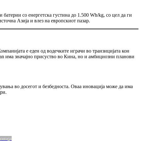
батерии со енергетска густина до 1.500 Wh/kg, со цел да ги
сточна Азија и влез на европскиот пазар.
омпанијата е еден од водечките играчи во транзицијата кон
an има значајно присуство во Кина, но и амбициозни планови
рувања во досегот и безбедноста. Оваа иновација може да има
ри.
онија