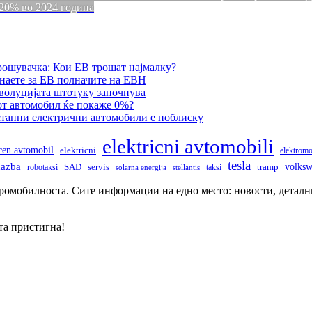
 20% во 2024 година
рошувачка: Кои ЕВ трошат најмалку?
наете за ЕВ полначите на ЕВН
еволуцијата штотуку започнува
от автомобил ќе покаже 0%?
остапни електрични автомобили е поблиску
elektricni avtomobili
icen avtomobil
elektricni
elektromo
tesla
dazba
volks
robotaksi
SAD
servis
taksi
tramp
solarna energija
stellantis
тромобилноста. Сите информации на едно место: новости, деталн
та пристигна!