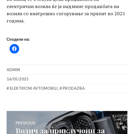
електрични возила ќе ја надмине продажбата на
возила со внатрешно согорување за првпат во 2025
година.
Сподели на:
ADMIN
16/05/2025
ELEKTRICNI AVTOMOBILI
,
PRODAZBA
Навигација
PREVIOUS
Водич за приклучоци за
Previous