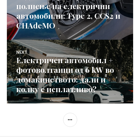
на
post:
полнење на електрични
автомобили: Type 2, CCS2 и
напис
CHAdeMO
NEXT
Електричен автомобил +
Next
post:
фотоволтаици од 6 kW во
домаќинството: дали и
колку е исплатливо?
SIDEBAR