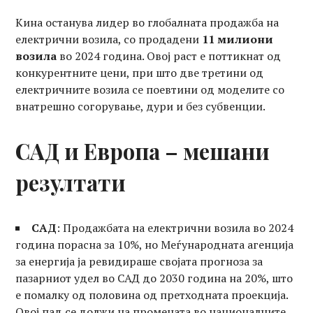
Кина останува лидер во глобалната продажба на
електрични возила, со продадени
11 милиони
возила
во 2024 година. Овој раст е поттикнат од
конкурентните цени, при што две третини од
електричните возила се поевтини од моделите со
внатрешно согорување, дури и без субвенции.
САД и Европа – мешани
резултати
САД
: Продажбата на електрични возила во 2024
година порасна за 10%, но Меѓународната агенција
за енергија ја ревидираше својата прогноза за
пазарниот удел во САД до 2030 година на 20%, што
е помалку од половина од претходната проекција.
Овој пад се должи на промената во националните