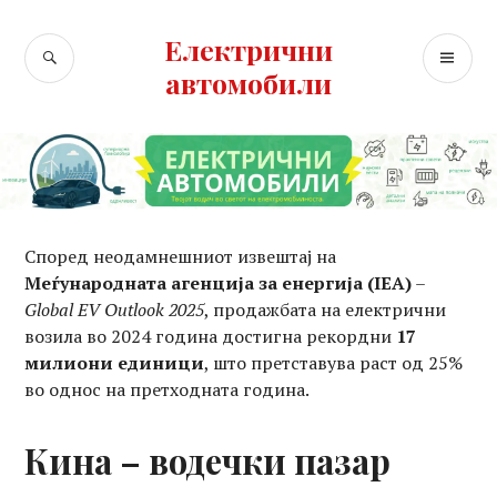
Skip
to
Електрични
SEARCH
PR
content
автомобили
ME
Според неодамнешниот извештај на
Меѓународната агенција за енергија (IEA)
–
Global EV Outlook 2025
, продажбата на електрични
возила во 2024 година достигна рекордни
17
милиони единици
, што претставува раст од 25%
во однос на претходната година.
Кина – водечки пазар