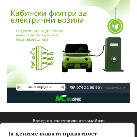
Вовед во електрични автомобили
Електро математика
Ја цениме вашата приватност