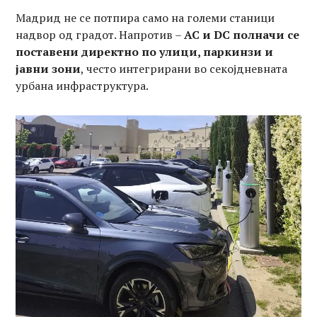
Мадрид не се потпира само на големи станици
надвор од градот. Напротив –
AC и DC полначи се
поставени директно по улици, паркинзи и
јавни зони
, често интегрирани во секојдневната
урбана инфраструктура.