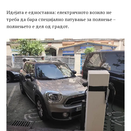
Идејата е едноставна: електричното возило не
треба да бара специјално патување за полнење –
полнењето е дел од градот.