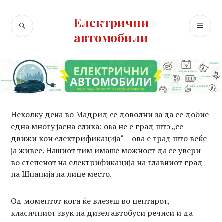
Skip
to
Електрични
SEARCH
PR
content
автомобили
ME
Неколку дена во Мадрид се доволни за да се добие
една многу јасна слика: ова не е град што „се
движи кон електрификација“ – ова е град што веќе
ја живее. Нашиот тим имаше можност да се увери
во степенот на електрификација на главниот град
на Шпанија на лице место.
Од моментот кога ќе влезеш во центарот,
класичниот звук на дизел автобуси речиси и да