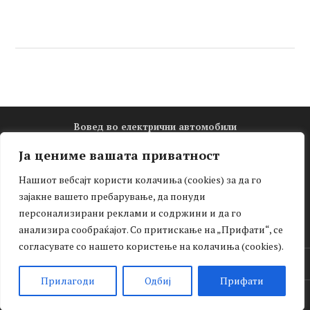
Вовед во електрични автомобили
Електро математика
Ја цениме вашата приватност
Новости
Нашиот вебсајт користи колачиња (cookies) за да го
Зелена мобилност
зајакне вашето пребарување, да понуди
Интервју
персонализирани реклами и содржини и да го
Тест-драјв
анализира сообраќајот. Со притискање на „Прифати“, се
согласувате со нашето користење на колачиња (cookies).
Facebook
Прилагоди
Одбиј
Прифати
© Електрични автомобили 2025. Сите права задржани.