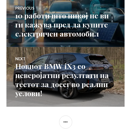
Навигација
PREVIOUS
10 работи што никој не ви
Previous
на
post:
ги кажува пред да купите
електричен автомобил
напис
NEXT
Новиот BMW iX3 со
Next
post:
неверојатни резултати на
тестот за досег во реални
услови!
SIDEBAR