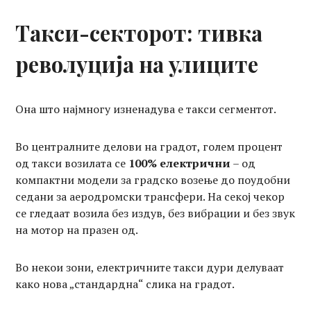
Такси-секторот: тивка
револуција на улиците
Она што најмногу изненадува е такси сегментот.
Во централните делови на градот, голем процент
од такси возилата се
100% електрични
– од
компактни модели за градско возење до поудобни
седани за аеродромски трансфери. На секој чекор
се гледаат возила без издув, без вибрации и без звук
на мотор на празен од.
Во некои зони, електричните такси дури делуваат
како нова „стандардна“ слика на градот.