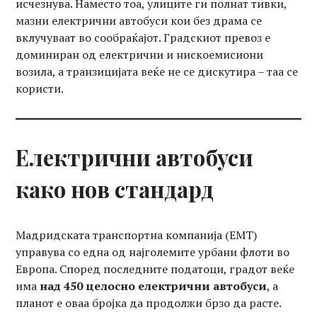
исчезнува. Наместо тоа, улиците ги полнат тивки,
мазни електрични автобуси кои без драма се
вклучуваат во сообраќајот. Градскиот превоз е
доминиран од електрични и нискоемисиони
возила, а транзицијата веќе не се дискутира – таа се
користи.
Електрични автобуси
како нов стандард
Мадридската транспортна компанија (EMT)
управува со една од најголемите урбани флоти во
Европа. Според последните податоци, градот веќе
има
над 450 целосно електрични автобуси
, а
планот е оваа бројка да продолжи брзо да расте.