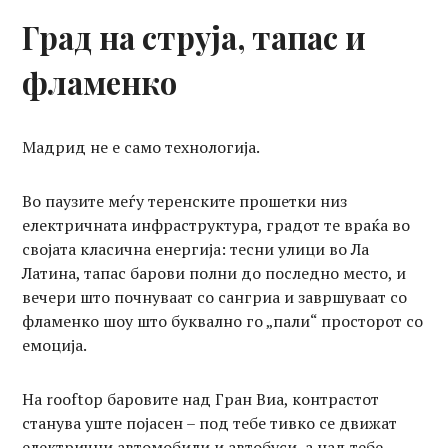
Град на струја, тапас и
фламенко
Мадрид не е само технологија.
Во паузите меѓу теренските прошетки низ
електричната инфраструктура, градот те враќа во
својата класична енергија: тесни улици во Ла
Латина, тапас барови полни до последно место, и
вечери што почнуваат со сангриа и завршуваат со
фламенко шоу што буквално го „пали“ просторот со
емоција.
На rooftop баровите над Гран Виа, контрастот
станува уште појасен – под тебе тивко се движат
електрични автомобили и автобуси, а над тебе