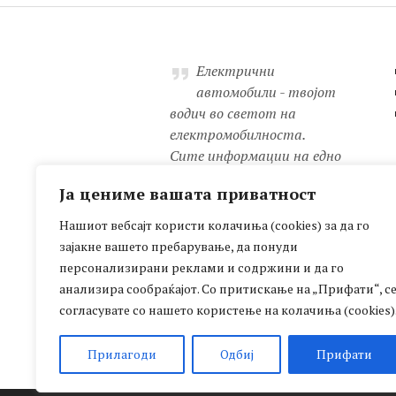
Електрични
автомобили - твојот
водич во светот на
електромобилноста.
Сите информации на едно
место: новости, детални
Ја цениме вашата приватност
анализи, практични
совети, мапа на полначи,
Нашиот вебсајт користи колачиња (cookies) за да го
рецензии и уште многу
зајакне вашето пребарување, да понуди
друго!
персонализирани реклами и содржини и да го
Иновација, одржливост,
анализира сообраќајот. Со притискање на „Прифати“, с
супериорна технологија.
согласувате со нашето користење на колачиња (cookies)
Иднината пристигна!
Прилагоди
Одбиј
Прифати