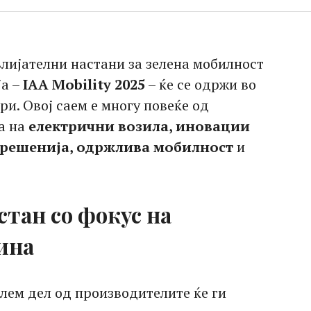
влијателни настани за зелена мобилност
ја –
IAA Mobility 2025
– ќе се одржи во
ри. Овој саем е многу повеќе од
а на
електрични возила, иновации
 решенија, одржлива мобилност
и
астан со фокус на
ина
лем дел од производителите ќе ги