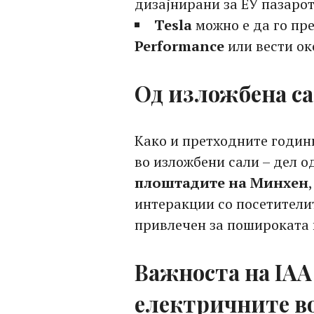
дизајнирани за ЕУ пазарот
Tesla
можно е да го пр
Performance
или вести о
Од изложбена са
Како и претходните години
во изложбени сали – дел о
плоштадите на Минхен
интеракции со посетителит
привлечен за пошироката 
Важноста на IAA 
електричните в