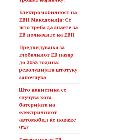
Електромобилност на
ЕВН Македонија: Сè
што треба да знаете за
ЕВ полначите на ЕВН
Предвидувања за
глобалниот ЕВ пазар
до 2033 година:
револуцијата штотуку
започнува
Што навистина се
случува кога
батеријата на
електричниот
автомобил ќе покаже
0%?
Батериите за ЕВ