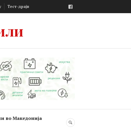
Facebook
у
Тест-драјв
или
ли во Македонија
SEARCH