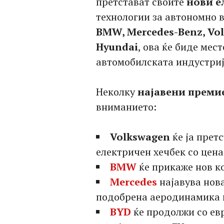
претстават своите
нови е
технологии за автономно 
BMW, Mercedes-Benz, Vol
Hyundai
, ова ќе биде мес
автомобилската индустриј
Неколку
најавени преми
вниманието:
Volkswagen
ќе ја прет
електричен хечбек со цена
BMW
ќе прикаже нов ко
Mercedes
најавува нов
подобрена аеродинамика 
BYD
ќе продолжи со ев