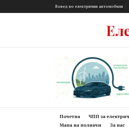
Skip
Вовед во електрични автомобили
to
content
Ел
Почетна
ЧПП за електри
Мапа на полначи
За нас