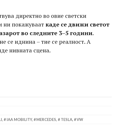
твува директно во овие светски
и ни покажуваат
каде се движи светот
азарот во следните 3–5 години
.
е се иднина – тие се реалност. А
иде нивната сцена.
I
,
IAA MOBILITY
,
MERCEDES
,
TESLA
,
VW