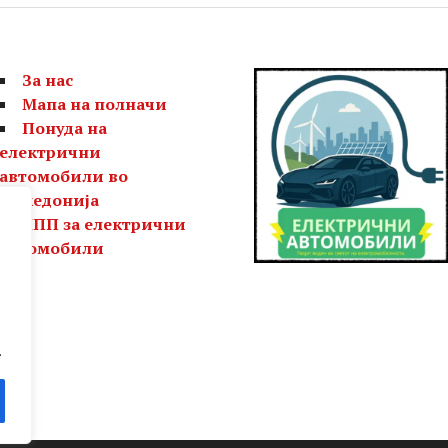
За нас
Мапа на полначи
Понуда на
електрични
автомобили во
Македонија
ЧПП за електрични
автомобили
е
.