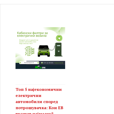
Топ 5 најекономични
електрични
автомобили според
потрошувачка: Кои ЕВ
трошат најмалку?