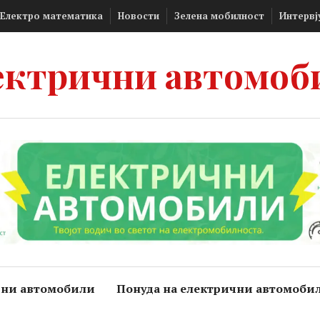
Електро математика
Новости
Зелена мобилност
Интервј
ектрични автомоб
чни автомобили
Понуда на електрични автомоби