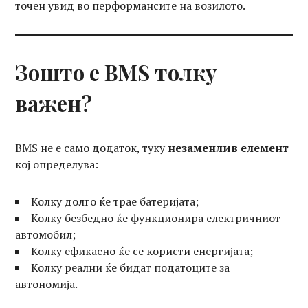
точен увид во перформансите на возилото.
Зошто е BMS толку
важен?
BMS не е само додаток, туку
незаменлив елемент
кој определува:
Колку долго ќе трае батеријата;
Колку безбедно ќе функционира електричниот
автомобил;
Колку ефикасно ќе се користи енергијата;
Колку реални ќе бидат податоците за
автономија.