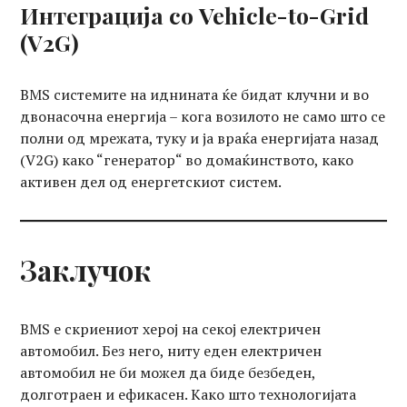
Интеграција со Vehicle-to-Grid
(V2G)
BMS системите на иднината ќе бидат клучни и во
двонасочна енергија – кога возилото не само што се
полни од мрежата, туку и ја враќа енергијата назад
(V2G) како “генератор“ во домаќинството, како
активен дел од енергетскиот систем.
Заклучок
BMS е скриениот херој на секој електричен
автомобил. Без него, ниту еден електричен
автомобил не би можел да биде безбеден,
долготраен и ефикасен. Како што технологијата