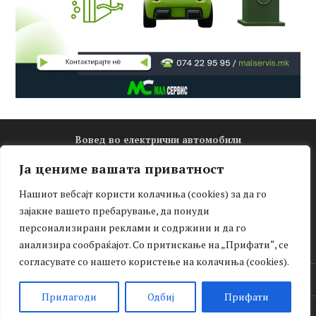
Вовед во електрични автомобили
Електро математика
Ја цениме вашата приватност
Новости
Нашиот вебсајт користи колачиња (cookies) за да го
Зелена мобилност
зајакне вашето пребарување, да понуди
Интервју
персонализирани реклами и содржини и да го
Тест-драјв
анализира сообраќајот. Со притискање на „Прифати“, се
согласувате со нашето користење на колачиња (cookies).
Facebook
Прилагоди
Одбиј
Прифати
© Електрични автомобили 2025. Сите права задржани.