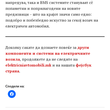
напредува, така и BMS системите стануваат сѐ
попаметни и поприлагодени на новите
предизвици – што на крајот значи само едно:
подобро и побезбедно искуство за секој возач на
електричен автомобил.
Доколку сакате да дознаете повеќе за
други
компоненти и системи на електричните
возила
, продолжете да не следите на
elektricniavtomobili.mk
и на нашата
фејсбук
страна
.
Сподели на: