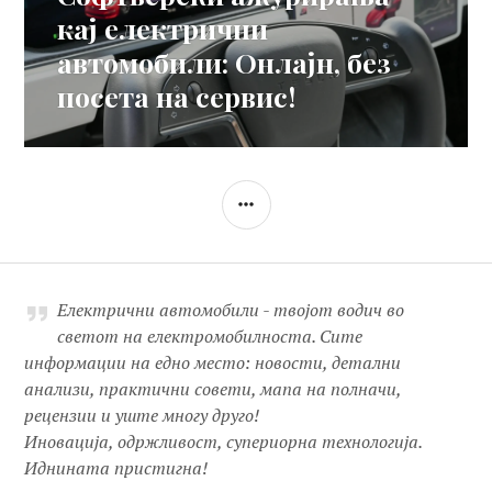
post:
кај електрични
автомобили: Онлајн, без
посета на сервис!
SIDEBAR
Електрични автомобили - твојот водич во
светот на електромобилноста. Сите
информации на едно место: новости, детални
анализи, практични совети, мапа на полначи,
рецензии и уште многу друго!
Иновација, одржливост, супериорна технологија.
Иднината пристигна!