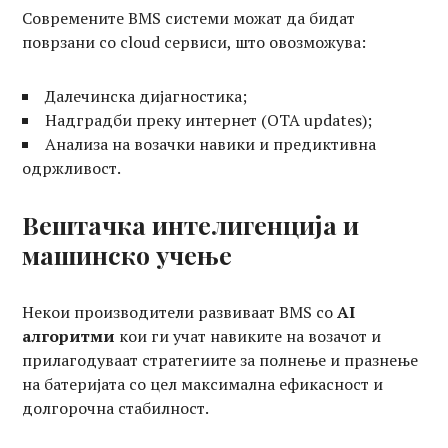
Современите BMS системи можат да бидат
поврзани со cloud сервиси, што овозможува:
Далечинска дијагностика;
Надградби преку интернет (OTA updates);
Анализа на возачки навики и предиктивна
одржливост.
Вештачка интелигенција и
машинско учење
Некои производители развиваат BMS со
AI
алгоритми
кои ги учат навиките на возачот и
прилагодуваат стратегиите за полнење и празнење
на батеријата со цел максимална ефикасност и
долгорочна стабилност.