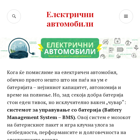
Skip
to
Електрични
SEARCH
PR
content
автомобили
ME
Кога ќе помислиме на електричен автомобил,
обично првото нешто што ни паѓа на ум е
батеријата – нејзиниот капацитет, автономија и
време на полнење. Но, зад секоја добра батерија
стои еден тивок, но исклучително важен „чувар“:
системот за управување со батерија (Battery
Management System – BMS)
. Овој систем е мозокот
на батерискиот пакет и игра клучна улога за
безбедноста, перформансите и долговечноста на
електричните возила.