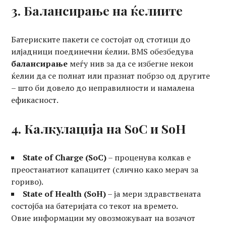
3. Балансирање на ќелиите
Батериските пакети се состојат од стотици до
илјадници поединечни ќелии. BMS обезбедува
балансирање
меѓу нив за да се избегне некои
ќелии да се полнат или празнат побрзо од другите
– што би довело до неправилности и намалена
ефикасност.
4. Калкулација на SoC и SoH
State of Charge (SoC)
– проценува колкав е
преостанатиот капацитет (слично како мерач за
гориво).
State of Health (SoH)
– ја мери здравствената
состојба на батеријата со текот на времето.
Овие информации му овозможуваат на возачот