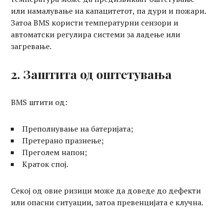
или намалување на капацитетот, па дури и пожари.
Затоа BMS користи температурни сензори и
автоматски регулира системи за ладење или
загревање.
2. Заштита од оштетувања
BMS штити од:
Преполнување на батеријата;
Претерано празнење;
Преголем напон;
Краток спој.
Секој од овие ризици може да доведе до дефекти
или опасни ситуации, затоа превенцијата е клучна.