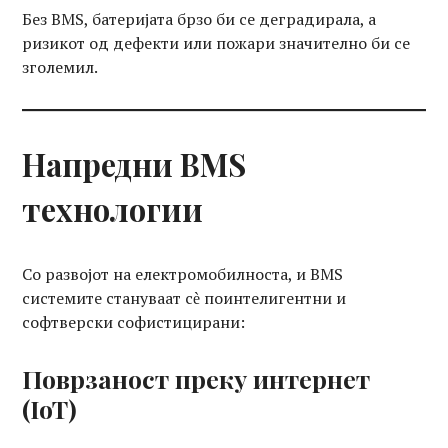
Без BMS, батеријата брзо би се деградирала, а
ризикот од дефекти или пожари значително би се
зголемил.
Напредни BMS
технологии
Со развојот на електромобилноста, и BMS
системите стануваат сѐ поинтелигентни и
софтверски софистицирани:
Поврзаност преку интернет
(IoT)