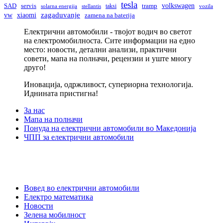
tesla
volkswagen
SAD
servis
taksi
tramp
solarna energija
stellantis
vozila
vw
zagaduvanje
xiaomi
zamena na baterija
Електрични автомобили - твојот водич во светот
на електромобилноста. Сите информации на едно
место: новости, детални анализи, практични
совети, мапа на полначи, рецензии и уште многу
друго!
Иновација, одржливост, супериорна технологија.
Иднината пристигна!
За нас
Мапа на полначи
Понуда на електрични автомобили во Македонија
ЧПП за електрични автомобили
Вовед во електрични автомобили
Електро математика
Новости
Зелена мобилност