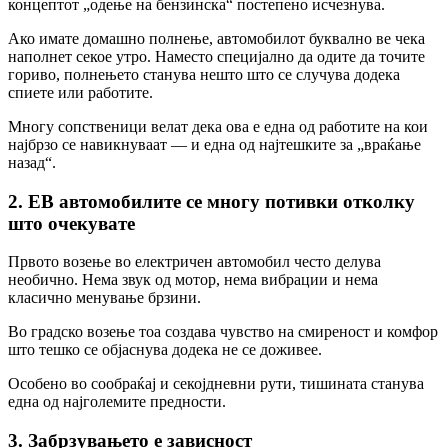
концептот „одење на бензинска“ постепено исчезнува.
Ако имате домашно полнење, автомобилот буквално ве чека
наполнет секое утро. Наместо специјално да одите да точите
гориво, полнењето станува нешто што се случува додека
спиете или работите.
Многу сопственици велат дека ова е една од работите на кои
најбрзо се навикнуваат — и една од најтешките за „враќање
назад“.
2. ЕВ автомобилите се многу потивки отколку
што очекувате
Првото возење во електричен автомобил често делува
необично. Нема звук од мотор, нема вибрации и нема
класично менување брзини.
Во градско возење тоа создава чувство на смиреност и комфор
што тешко се објаснува додека не се доживее.
Особено во сообраќај и секојдневни рути, тишината станува
една од најголемите предности.
3. Забрзувањето е зависност