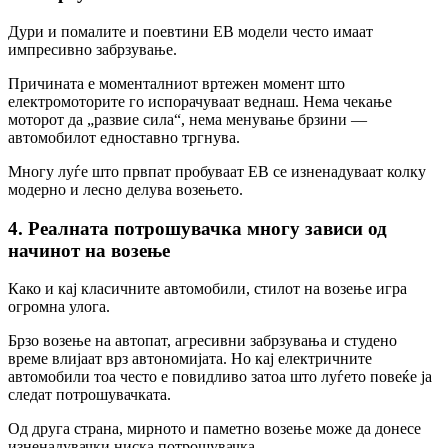
Дури и помалите и поевтини ЕВ модели често имаат
импресивно забрзување.
Причината е моменталниот вртежен момент што
електромоторите го испорачуваат веднаш. Нема чекање
моторот да „развие сила“, нема менување брзини —
автомобилот едноставно тргнува.
Многу луѓе што првпат пробуваат ЕВ се изненадуваат колку
модерно и лесно делува возењето.
4. Реалната потрошувачка многу зависи од
начинот на возење
Како и кај класичните автомобили, стилот на возење игра
огромна улога.
Брзо возење на автопат, агресивни забрзувања и студено
време влијаат врз автономијата. Но кај електричните
автомобили тоа често е повидливо затоа што луѓето повеќе ја
следат потрошувачката.
Од друга страна, мирното и паметно возење може да донесе
изненадувачки ниска потрошувачка.