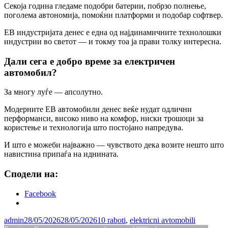
Секоја година гледаме подобри батерии, побрзо полнење,
поголема автономија, помоќни платформи и подобар софтвер.
ЕВ индустријата денес е една од најдинамичните технолошки
индустрии во светот — и токму тоа ја прави толку интересна.
Дали сега е добро време за електричен
автомобил?
За многу луѓе — апсолутно.
Модерните ЕВ автомобили денес веќе нудат одлични
перформанси, високо ниво на комфор, ниски трошоци за
користење и технологија што постојано напредува.
И што е можеби најважно — чувството дека возите нешто што
навистина припаѓа на иднината.
Сподели на:
Facebook
admin
28/05/2026
28/05/2026
10 raboti
,
elektricni avtomobili