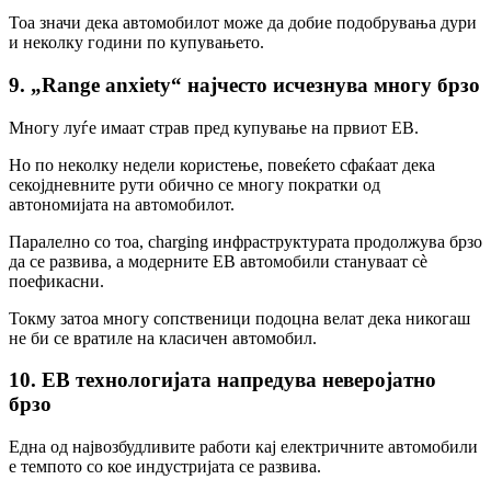
Тоа значи дека автомобилот може да добие подобрувања дури
и неколку години по купувањето.
9. „Range anxiety“ најчесто исчезнува многу брзо
Многу луѓе имаат страв пред купување на првиот ЕВ.
Но по неколку недели користење, повеќето сфаќаат дека
секојдневните рути обично се многу пократки од
автономијата на автомобилот.
Паралелно со тоа, charging инфраструктурата продолжува брзо
да се развива, а модерните ЕВ автомобили стануваат сè
поефикасни.
Токму затоа многу сопственици подоцна велат дека никогаш
не би се вратиле на класичен автомобил.
10. ЕВ технологијата напредува неверојатно
брзо
Една од највозбудливите работи кај електричните автомобили
е темпото со кое индустријата се развива.