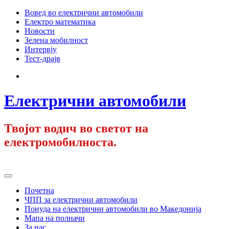
Skip
Вовед во електрични автомобили
to
Електро математика
content
Новости
Зелена мобилност
Интервју
Тест-драјв
Facebook
Електрични автомобили
Твојот водич во светот на
електромобилноста.
Primary
Menu
Почетна
ЧПП за електрични автомобили
Понуда на електрични автомобили во Македонија
Мапа на полначи
За нас