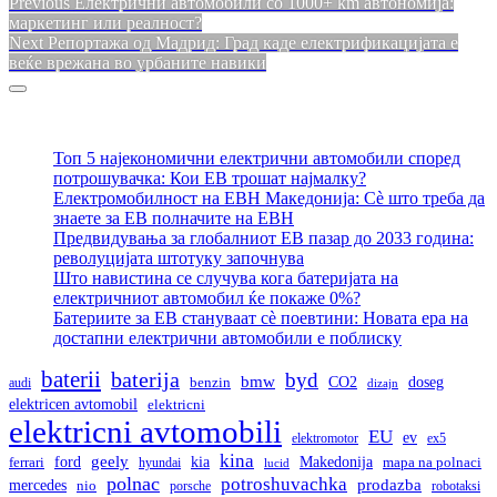
Навигација
Previous
Previous
Електрични автомобили со 1000+ km автономија:
post:
маркетинг или реалност?
на
Next
Next
Репортажа од Мадрид: Град каде електрификацијата е
напис
post:
веќе врежана во урбаните навики
Sidebar
Топ 5 најекономични електрични автомобили според
потрошувачка: Кои ЕВ трошат најмалку?
Електромобилност на ЕВН Македонија: Сè што треба да
знаете за ЕВ полначите на ЕВН
Предвидувања за глобалниот ЕВ пазар до 2033 година:
револуцијата штотуку започнува
Што навистина се случува кога батеријата на
електричниот автомобил ќе покаже 0%?
Батериите за ЕВ стануваат сè поевтини: Новата ера на
достапни електрични автомобили е поблиску
baterii
baterija
byd
bmw
doseg
CO2
audi
benzin
dizajn
elektricen avtomobil
elektricni
elektricni avtomobili
EU
ev
elektromotor
ex5
kina
geely
ford
kia
Makedonija
ferrari
hyundai
mapa na polnaci
lucid
polnac
potroshuvachka
prodazba
mercedes
nio
porsche
robotaksi