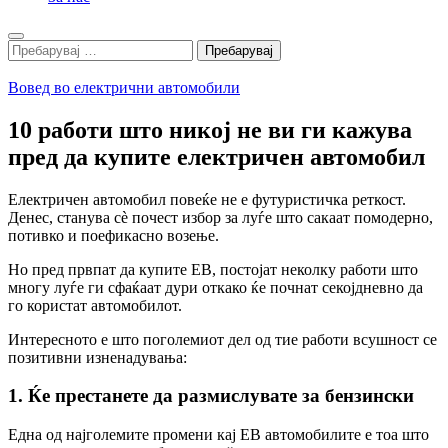
Search
Пребарувај
за:
Вовед во електрични автомобили
10 работи што никој не ви ги кажува
пред да купите електричен автомобил
Електричен автомобил повеќе не е футуристичка реткост.
Денес, станува сè почест избор за луѓе што сакаат помодерно,
потивко и поефикасно возење.
Но пред првпат да купите ЕВ, постојат неколку работи што
многу луѓе ги сфаќаат дури откако ќе почнат секојдневно да
го користат автомобилот.
Интересното е што поголемиот дел од тие работи всушност се
позитивни изненадувања:
1. Ќе престанете да размислувате за бензински
Една од најголемите промени кај ЕВ автомобилите е тоа што