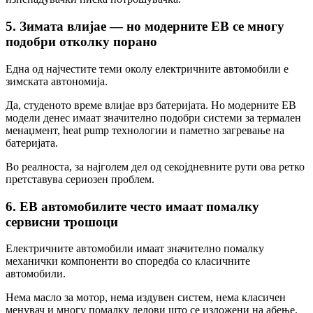
5. Зимата влијае — но модерните ЕВ се многу
подобри отколку порано
Една од најчестите теми околу електричните автомобили е
зимската автономија.
Да, студеното време влијае врз батеријата. Но модерните ЕВ
модели денес имаат значително подобри системи за термален
менаџмент, heat pump технологии и паметно загревање на
батеријата.
Во реалноста, за најголем дел од секојдневните рути ова ретко
претставува сериозен проблем.
6. ЕВ автомобилите често имаат помалку
сервисни трошоци
Електричните автомобили имаат значително помалку
механички компоненти во споредба со класичните
автомобили.
Нема масло за мотор, нема издувен систем, нема класичен
менувач и многу помалку делови што се изложени на абење.