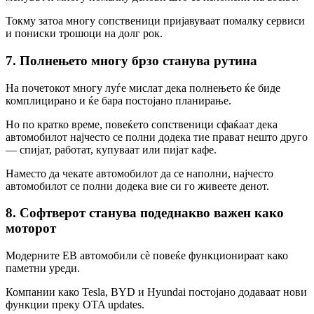
Токму затоа многу сопственици пријавуваат помалку сервиси
и пониски трошоци на долг рок.
7. Полнењето многу брзо станува рутина
На почетокот многу луѓе мислат дека полнењето ќе биде
комплицирано и ќе бара постојано планирање.
Но по кратко време, повеќето сопственици сфаќаат дека
автомобилот најчесто се полни додека тие прават нешто друго
— спијат, работат, купуваат или пијат кафе.
Наместо да чекате автомобилот да се наполни, најчесто
автомобилот се полни додека вие си го живеете денот.
8. Софтверот станува подеднакво важен како
моторот
Модерните ЕВ автомобили сè повеќе функционираат како
паметни уреди.
Компании како Tesla, BYD и Hyundai постојано додаваат нови
функции преку OTA updates.