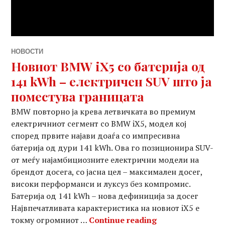
НОВОСТИ
Новиот BMW iX5 со батерија од
141 kWh – електричен SUV што ја
поместува границата
BMW повторно ја крева летвичката во премиум
електричниот сегмент со BMW iX5, модел кој
според првите најави доаѓа со импресивна
батерија од дури 141 kWh. Ова го позиционира SUV-
от меѓу најамбициозните електрични модели на
брендот досега, со јасна цел – максимален досег,
високи перформанси и луксуз без компромис.
Батерија од 141 kWh – нова дефиниција за досег
Највпечатливата карактеристика на новиот iX5 е
Новиот BMW iX5 
токму огромниот …
Continue reading