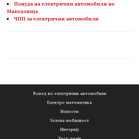
Понуда на електрични автомобили во
Македонија
ЧПП за електрични автомобили
Вовед во електрични автомобили
Електро математика
Новости
Зелена мобилност
Интервју
Тест-драјв