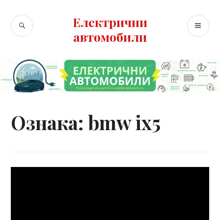
Skip
to
Електрични
SEARCH
PR
content
автомобили
ME
Ознака:
bmw ix5