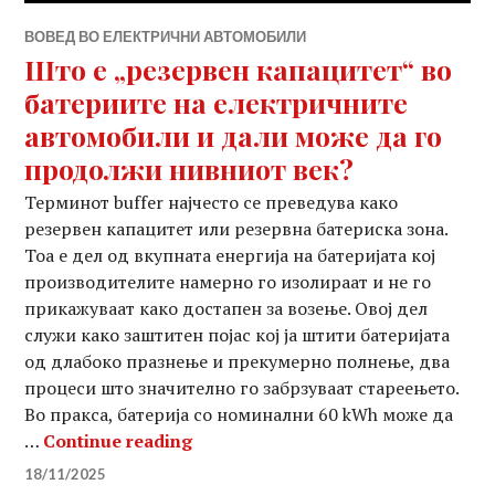
ВОВЕД ВО ЕЛЕКТРИЧНИ АВТОМОБИЛИ
Што е „резервен капацитет“ во
батериите на електричните
автомобили и дали може да го
продолжи нивниот век?
Терминот buffer најчесто се преведува како
резервен капацитет или резервна батериска зона.
Тоа е дел од вкупната енергија на батеријата кој
производителите намерно го изолираат и не го
прикажуваат како достапен за возење. Овој дел
служи како заштитен појас кој ја штити батеријата
од длабоко празнење и прекумерно полнење, два
процеси што значително го забрзуваат стареењето.
Во пракса, батерија со номинални 60 kWh може да
Што е „резервен капацитет“ во
…
Continue reading
18/11/2025