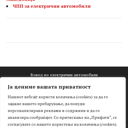
ЧПП за електрични автомобили
Вовед во електрични автомобили
Електро математика
Ја цениме вашата приватност
Новости
Нашиот вебсајт користи колачиња (cookies) за да го
Зелена мобилност
зајакне вашето пребарување, да понуди
Интервју
персонализирани реклами и содржини и да го
Тест-драјв
анализира сообраќајот. Со притискање на „Прифати“, се
согласувате со нашето користење на колачиња (cookies).