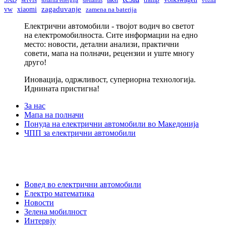
SAD
servis
taksi
tramp
solarna energija
stellantis
vozila
vw
zagaduvanje
xiaomi
zamena na baterija
Електрични автомобили - твојот водич во светот
на електромобилноста. Сите информации на едно
место: новости, детални анализи, практични
совети, мапа на полначи, рецензии и уште многу
друго!
Иновација, одржливост, супериорна технологија.
Иднината пристигна!
За нас
Мапа на полначи
Понуда на електрични автомобили во Македонија
ЧПП за електрични автомобили
Вовед во електрични автомобили
Електро математика
Новости
Зелена мобилност
Интервју