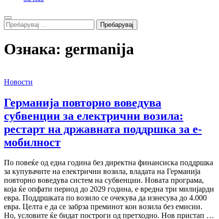
Search
Пребарувај
за:
Ознака:
germanija
Новости
Германија повторно воведува
субвенции за електрични возила:
рестарт на државната поддршка за е-
мобилност
По повеќе од една година без директна финансиска поддршка
за купувачите на електрични возила, владата на Германија
повторно воведува систем на субвенции. Новата програма,
која ќе опфати период до 2029 година, е вредна три милијарди
евра. Поддршката по возило се очекува да изнесува до 4.000
евра. Целта е да се забрза преминот кон возила без емисии.
Но, условите ќе бидат построги од претходно. Нов пристап …