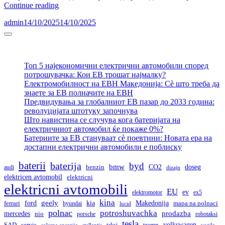
Германија
Continue reading
повторно
admin
14/10/2025
14/10/2025
воведува
субвенции
Sidebar
за
електрични
возила:
Топ 5 најекономични електрични автомобили според
рестарт
потрошувачка: Кои ЕВ трошат најмалку?
на
Електромобилност на ЕВН Македонија: Сè што треба да
државната
знаете за ЕВ полначите на ЕВН
поддршка
Предвидувања за глобалниот ЕВ пазар до 2033 година:
за
револуцијата штотуку започнува
е-
Што навистина се случува кога батеријата на
мобилност
електричниот автомобил ќе покаже 0%?
Батериите за ЕВ стануваат сè поевтини: Новата ера на
достапни електрични автомобили е поблиску
baterii
baterija
byd
bmw
doseg
CO2
audi
benzin
dizajn
elektricen avtomobil
elektricni
elektricni avtomobili
EU
ev
elektromotor
ex5
kina
geely
ford
kia
Makedonija
ferrari
hyundai
mapa na polnaci
lucid
polnac
potroshuvachka
prodazba
mercedes
nio
porsche
robotaksi
tesla
volkswagen