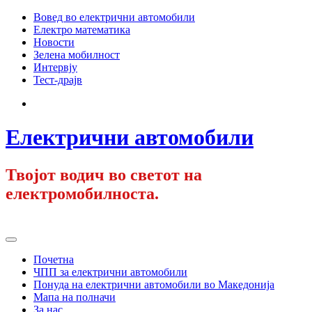
Skip
Вовед во електрични автомобили
to
Електро математика
content
Новости
Зелена мобилност
Интервју
Тест-драјв
Facebook
Електрични автомобили
Твојот водич во светот на
електромобилноста.
Primary
Menu
Почетна
ЧПП за електрични автомобили
Понуда на електрични автомобили во Македонија
Мапа на полначи
За нас