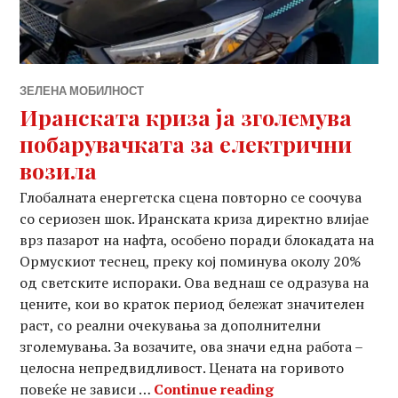
ЗЕЛЕНА МОБИЛНОСТ
Иранската криза ја зголемува
побарувачката за електрични
возила
Глобалната енергетска сцена повторно се соочува
со сериозен шок. Иранската криза директно влијае
врз пазарот на нафта, особено поради блокадата на
Ормускиот теснец, преку кој поминува околу 20%
од светските испораки. Ова веднаш се одразува на
цените, кои во краток период бележат значителен
раст, со реални очекувања за дополнителни
зголемувања. За возачите, ова значи една работа –
целосна непредвидливост. Цената на горивото
Иранската криза
повеќе не зависи …
Continue reading