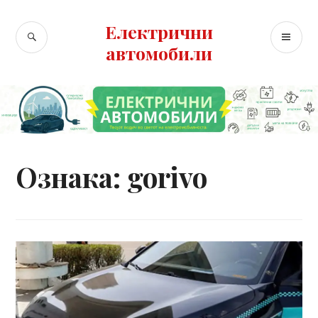
Skip
to
Електрични
SEARCH
PR
content
автомобили
ME
Ознака:
gorivo