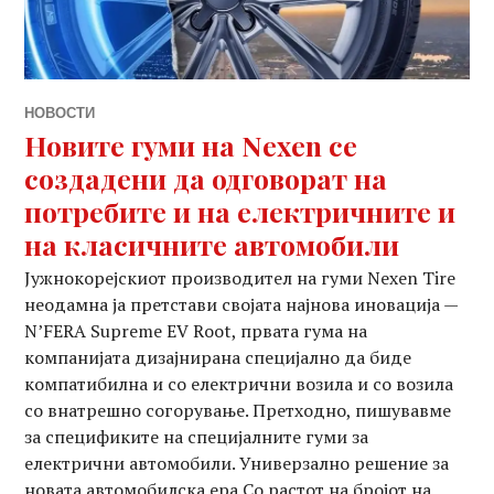
НОВОСТИ
Новите гуми на Nexen се
создадени да одговорат на
потребите и на електричните и
на класичните автомобили
Јужнокорејскиот производител на гуми Nexen Tire
неодамна ја претстави својата најнова иновација —
N’FERA Supreme EV Root, првата гума на
компанијата дизајнирана специјално да биде
компатибилна и со електрични возила и со возила
со внатрешно согорување. Претходно, пишувавме
за спецификите на специјалните гуми за
електрични автомобили. Универзално решение за
новата автомобилска ера Со растот на бројот на