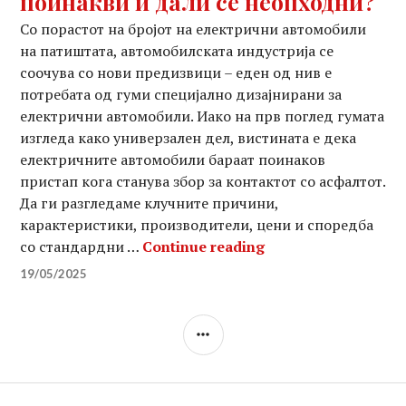
поинакви и дали се неопходни?
Со порастот на бројот на електрични автомобили
на патиштата, автомобилската индустрија се
соочува со нови предизвици – еден од нив е
потребата од гуми специјално дизајнирани за
електрични автомобили. Иако на прв поглед гумата
изгледа како универзален дел, вистината е дека
електричните автомобили бараат поинаков
пристап кога станува збор за контактот со асфалтот.
Да ги разгледаме клучните причини,
карактеристики, производители, цени и споредба
Специјални гуми 
со стандардни …
Continue reading
19/05/2025
SIDEBAR