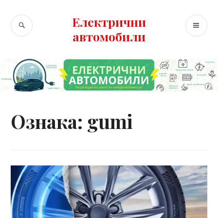
Skip
to
Електрични
SEARCH
PR
content
автомобили
ME
Ознака:
gumi