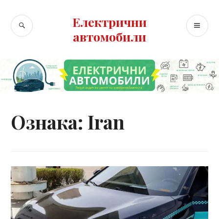
Skip
to
Електрични
SEARCH
PR
content
автомобили
ME
Ознака:
Iran