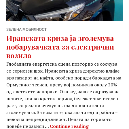
ЗЕЛЕНА МОБИЛНОСТ
Иранската криза ја зголемува
побарувачката за електрични
возила
Глобалната енергетска сцена повторно се соочува
со сериозен шок. Иранската криза директно влијае
врз пазарот на нафта, особено поради блокадата на
Ормускиот теснец, преку кој поминува околу 20%
од светските испораки. Ова веднаш се одразува на
цените, кои во краток период бележат значителен
раст, со реални очекувања за дополнителни
зголемувања. За возачите, ова значи една работа –
целосна непредвидливост. Цената на горивото
Иранската криза
повеќе не зависи …
Continue reading