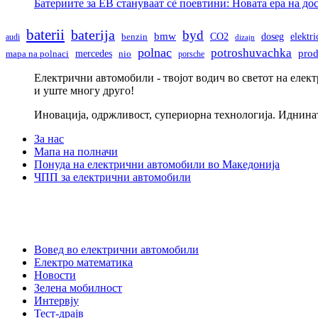
Батериите за ЕВ стануваат сè поевтини: Новата ера на д
baterii
baterija
byd
bmw
doseg
CO2
elektr
audi
benzin
dizajn
polnac
potroshuvachka
pro
mercedes
mapa na polnaci
nio
porsche
Електрични автомобили - твојот водич во светот на елек
и уште многу друго!
Иновација, одржливост, супериорна технологија. Иднина
За нас
Мапа на полначи
Понуда на електрични автомобили во Македонија
ЧПП за електрични автомобили
Вовед во електрични автомобили
Електро математика
Новости
Зелена мобилност
Интервју
Тест-драјв