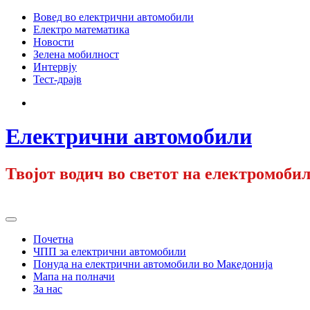
Skip
Вовед во електрични автомобили
to
Електро математика
content
Новости
Зелена мобилност
Интервју
Тест-драјв
Facebook
Електрични автомобили
Твојот водич во светот на електромобил
Primary
Menu
Почетна
ЧПП за електрични автомобили
Понуда на електрични автомобили во Македонија
Мапа на полначи
За нас