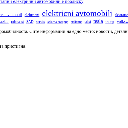
остапни електрични автомобили е поблиску
elektricni avtomobili
icen avtomobil
elektricni
elektromo
tesla
dazba
volks
robotaksi
SAD
servis
taksi
tramp
solarna energija
stellantis
тромобилноста. Сите информации на едно место: новости, деталн
та пристигна!