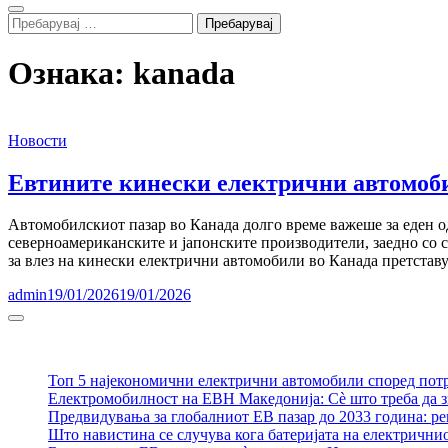
Search
Пребарувај
за:
Ознака:
kanada
Новости
Евтините кинески електрични автомоби
Автомобилскиот пазар во Канада долго време важеше за еден од 
северноамериканските и јапонските производители, заедно со с
за влез на кинески електрични автомобили во Канада претставу
admin
19/01/2026
19/01/2026
Sidebar
Топ 5 најекономични електрични автомобили според пот
Електромобилност на ЕВН Македонија: Сè што треба да з
Предвидувања за глобалниот ЕВ пазар до 2033 година: р
Што навистина се случува кога батеријата на електрични