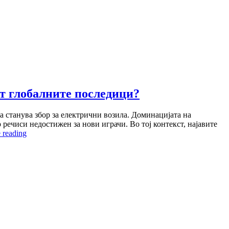
т глобалните последици?
а станува збор за електрични возила. Доминацијата на
речиси недостижен за нови играчи. Во тој контекст, најавите
Евтините
 reading
кинески
електрични
автомобили
пристигаат
во
Канада:
какви
ќе
бидат
глобалните