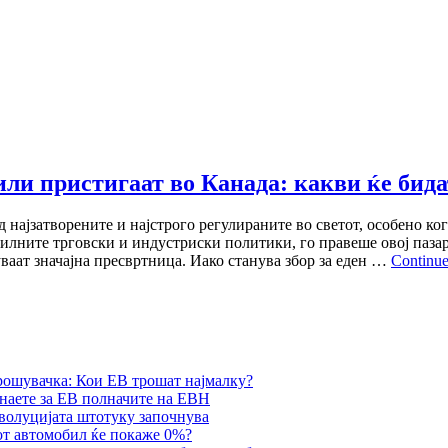
ли пристигаат во Канада: какви ќе бида
најзатворените и најстрого регулираните во светот, особено ког
илните трговски и индустриски политики, го правеше овој пазар 
ваат значајна пресвртница. Иако станува збор за еден …
Continue
рошувачка: Кои ЕВ трошат најмалку?
наете за ЕВ полначите на ЕВН
еволуцијата штотуку започнува
от автомобил ќе покаже 0%?