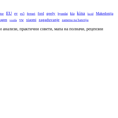
последици?
EU
kina
ev
geely
ford
kia
Makedonija
tor
ex5
ferrari
hyundai
lucid
wagen
vw
zagaduvanje
xiaomi
zamena na baterija
vozila
и анализи, практични совети, мапа на полначи, рецензии