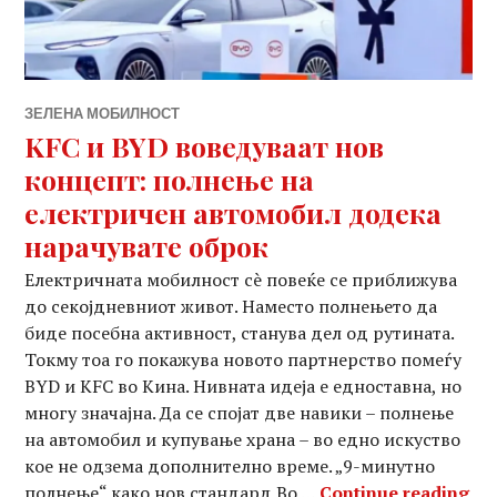
ЗЕЛЕНА МОБИЛНОСТ
KFC и BYD воведуваат нов
концепт: полнење на
електричен автомобил додека
нарачувате оброк
Електричната мобилност сè повеќе се приближува
до секојдневниот живот. Наместо полнењето да
биде посебна активност, станува дел од рутината.
Токму тоа го покажува новото партнерство помеѓу
BYD и KFC во Кина. Нивната идеја е едноставна, но
многу значајна. Да се спојат две навики – полнење
на автомобил и купување храна – во едно искуство
кое не одзема дополнително време. „9-минутно
KF
полнење“ како нов стандард Во …
Continue reading