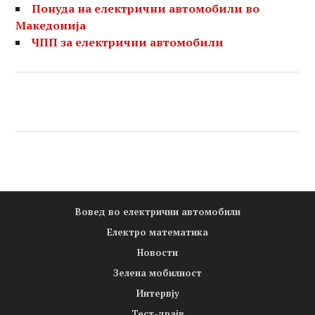
Понуда на електрични автомобили во
Македонија
ЧПП за електрични автомобили
Вовед во електрични автомобили
Електро математика
Новости
Зелена мобилност
Интервју
Тест-драјв