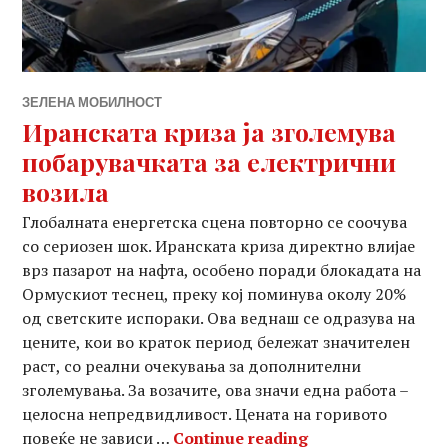
ЗЕЛЕНА МОБИЛНОСТ
Иранската криза ја зголемува
побарувачката за електрични
возила
Глобалната енергетска сцена повторно се соочува
со сериозен шок. Иранската криза директно влијае
врз пазарот на нафта, особено поради блокадата на
Ормускиот теснец, преку кој поминува околу 20%
од светските испораки. Ова веднаш се одразува на
цените, кои во краток период бележат значителен
раст, со реални очекувања за дополнителни
зголемувања. За возачите, ова значи една работа –
целосна непредвидливост. Цената на горивото
Иранската криза
повеќе не зависи …
Continue reading