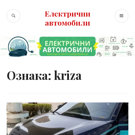
Skip
to
Електрични
SEARCH
PR
content
автомобили
ME
Ознака:
kriza