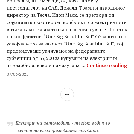
Во последните месеци, односот помеѓу
претседателот на САД, Доналд Трамп и извршниот
директор на Тесла, Илон Маск, се претвори од
сојузништво во отворен конфликт, со електричните
возила како главна точка на несогласување. Почеток
на конфликтот: “One Big Beautiful Bill” Сè започна со
усвојувањето на законот “One Big Beautiful Bill”, кој
предвидуваше укинување на федералните
субвенции од $7,500 за купувачи на електрични
Тр
автомобили, како и намалување …
Continue reading
07/06/2025
SIDEBAR
Електрични автомобили - твојот водич во
светот на електромобилноста. Сите