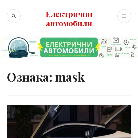
Skip
to
Електрични
SEARCH
PR
content
автомобили
ME
Ознака:
mask