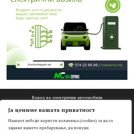
Вовед во електрични автомобили
Електро математика
Ја цениме вашата приватност
Новости
Нашиот вебсајт користи колачиња (cookies) за да го
Зелена мобилност
зајакне вашето пребарување, да понуди
Интервју