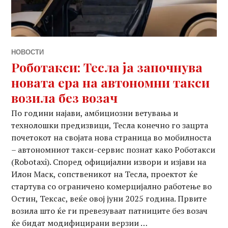
НОВОСТИ
Роботакси: Тесла ја започнува
новата ера на автономни такси
возила без возач
По години најави, амбициозни ветувања и
технолошки предизвици, Тесла конечно го зацрта
почетокот на својата нова страница во мобилноста
– автономниот такси-сервис познат како Роботакси
(Robotaxi). Според официјални извори и изјави на
Илон Маск, сопственикот на Тесла, проектот ќе
стартува со ограничено комерцијално работење во
Остин, Тексас, веќе овој јуни 2025 година. Првите
возила што ќе ги превезуваат патниците без возач
ќе бидат модифицирани верзии …