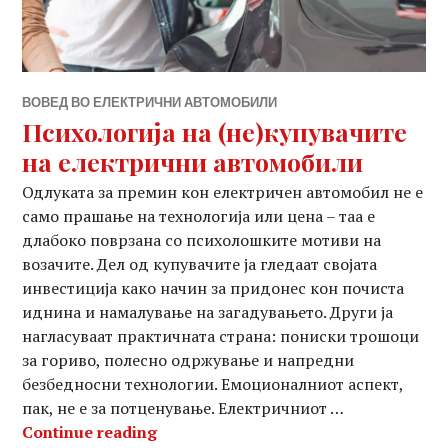
ВОВЕД ВО ЕЛЕКТРИЧНИ АВТОМОБИЛИ
Психологија на (не)купувачите
на електрични автомобили
Одлуката за премин кон електричен автомобил не е
само прашање на технологија или цена – таа е
длабоко поврзана со психолошките мотиви на
возачите. Дел од купувачите ја гледаат својата
инвестиција како начин за придонес кон почиста
иднина и намалување на загадувањето. Други ја
нагласуваат практичната страна: пониски трошоци
за гориво, полесно одржување и напредни
безбедносни технологии. Емоционалниот аспект,
пак, не е за потценување. Електричниот …
Психологија на (не)купувачите н
Continue reading