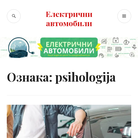
Skip
to
Електрични
SEARCH
PR
content
автомобили
ME
Ознака:
psihologija