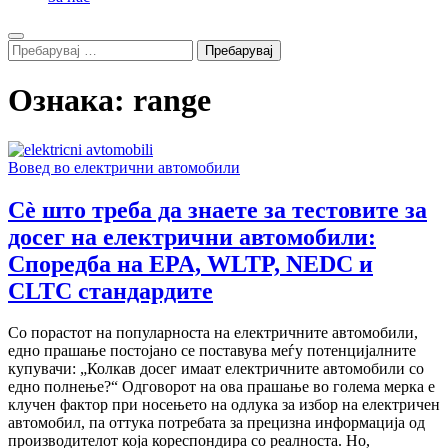
Search
Пребарувај
за:
Ознака:
range
Вовед во електрични автомобили
Сè што треба да знаете за тестовите за
досег на електрични автомобили:
Споредба на EPA, WLTP, NEDC и
CLTC стандардите
Со порастот на популарноста на електричните автомобили,
едно прашање постојано се поставува меѓу потенцијалните
купувачи: „Колкав досег имаат електричните автомобили со
едно полнење?“ Одговорот на ова прашање во голема мерка е
клучен фактор при носењето на одлука за избор на електричен
автомобил, па оттука потребата за прецизна информација од
производителот која кореспондира со реалноста. Но,