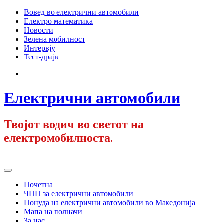
Skip
Вовед во електрични автомобили
to
Електро математика
content
Новости
Зелена мобилност
Интервју
Тест-драјв
Facebook
Електрични автомобили
Твојот водич во светот на
електромобилноста.
Primary
Menu
Почетна
ЧПП за електрични автомобили
Понуда на електрични автомобили во Македонија
Мапа на полначи
За нас