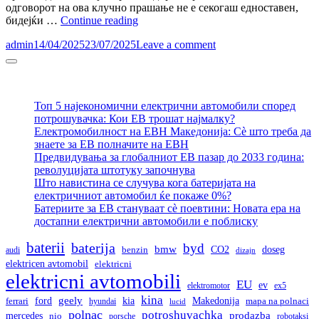
одговорот на ова клучно прашање не е секогаш едноставен,
Сè
бидејќи …
Continue reading
што
admin
14/04/2025
23/07/2025
Leave a comment
треба
да
Sidebar
знаете
за
тестовите
Топ 5 најекономични електрични автомобили според
за
потрошувачка: Кои ЕВ трошат најмалку?
досег
Електромобилност на ЕВН Македонија: Сè што треба да
на
знаете за ЕВ полначите на ЕВН
електрични
Предвидувања за глобалниот ЕВ пазар до 2033 година:
автомобили:
револуцијата штотуку започнува
Споредба
Што навистина се случува кога батеријата на
на
електричниот автомобил ќе покаже 0%?
EPA,
Батериите за ЕВ стануваат сè поевтини: Новата ера на
WLTP,
достапни електрични автомобили е поблиску
NEDC
и
baterii
baterija
byd
bmw
doseg
CLTC
CO2
audi
benzin
dizajn
стандардите
elektricen avtomobil
elektricni
elektricni avtomobili
EU
ev
elektromotor
ex5
kina
geely
ford
kia
Makedonija
ferrari
hyundai
mapa na polnaci
lucid
polnac
potroshuvachka
prodazba
mercedes
nio
porsche
robotaksi