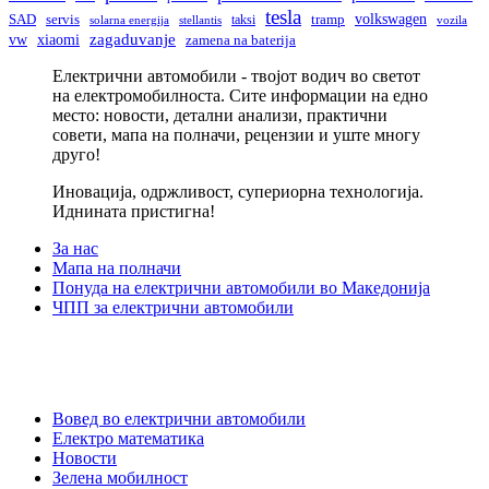
tesla
volkswagen
SAD
servis
taksi
tramp
solarna energija
stellantis
vozila
vw
zagaduvanje
xiaomi
zamena na baterija
Електрични автомобили - твојот водич во светот
на електромобилноста. Сите информации на едно
место: новости, детални анализи, практични
совети, мапа на полначи, рецензии и уште многу
друго!
Иновација, одржливост, супериорна технологија.
Иднината пристигна!
За нас
Мапа на полначи
Понуда на електрични автомобили во Македонија
ЧПП за електрични автомобили
Вовед во електрични автомобили
Електро математика
Новости
Зелена мобилност