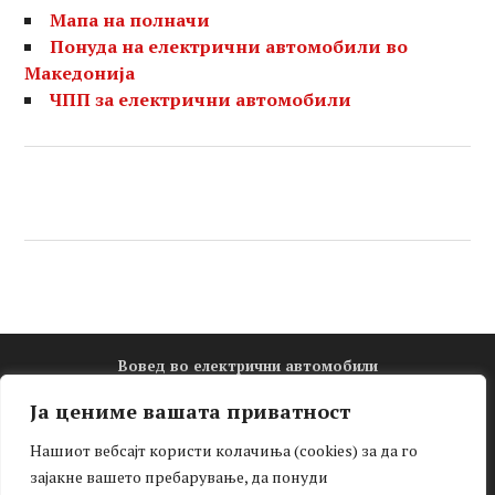
Мапа на полначи
Понуда на електрични автомобили во
Македонија
ЧПП за електрични автомобили
Вовед во електрични автомобили
Електро математика
Ја цениме вашата приватност
Новости
Нашиот вебсајт користи колачиња (cookies) за да го
Зелена мобилност
зајакне вашето пребарување, да понуди
Интервју