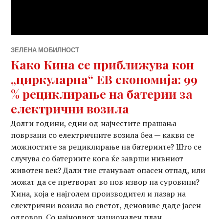
ЗЕЛЕНА МОБИЛНОСТ
Како Кина се приближува кон
„циркуларна“ ЕВ економија: 99
% рециклирање на батерии за
електрични возила
Долги години, едни од најчестите прашања
поврзани со електричните возила беа — какви се
можностите за рециклирање на батериите? Што се
случува со батериите кога ќе заврши нивниот
животен век? Дали тие стануваат опасен отпад, или
можат да се претворат во нов извор на суровини?
Кина, која е најголем производител и пазар на
електрични возила во светот, деновиве даде јасен
одговор. Со најновиот национален план, …