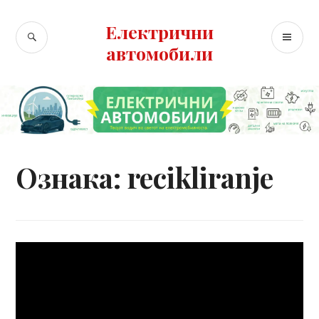
Skip
to
Електрични
SEARCH
PR
content
автомобили
ME
Ознака:
recikliranje