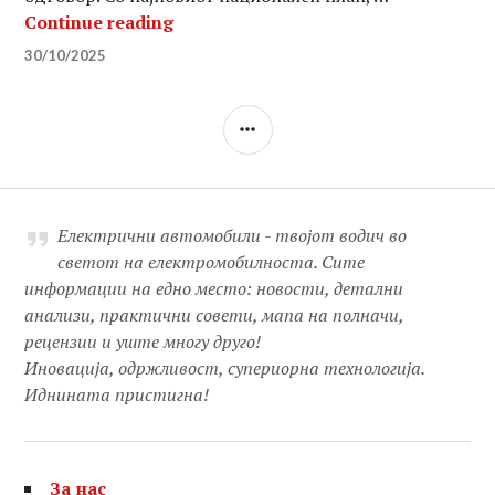
Како Кина се приближува кон „ци
Continue reading
30/10/2025
SIDEBAR
Електрични автомобили - твојот водич во
светот на електромобилноста. Сите
информации на едно место: новости, детални
анализи, практични совети, мапа на полначи,
рецензии и уште многу друго!
Иновација, одржливост, супериорна технологија.
Иднината пристигна!
За нас