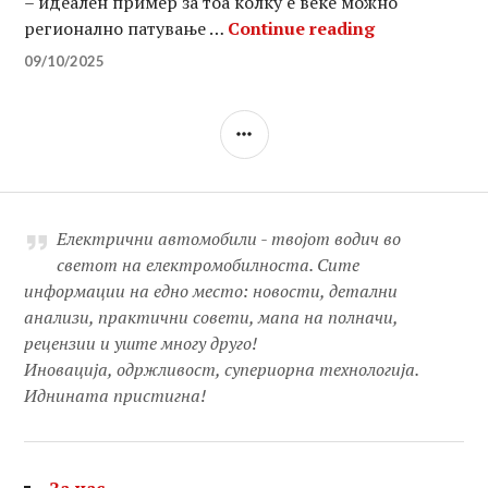
– идеален пример за тоа колку е веќе можно
Репортажа: 
регионално патување …
Continue reading
09/10/2025
SIDEBAR
Електрични автомобили - твојот водич во
светот на електромобилноста. Сите
информации на едно место: новости, детални
анализи, практични совети, мапа на полначи,
рецензии и уште многу друго!
Иновација, одржливост, супериорна технологија.
Иднината пристигна!
За нас