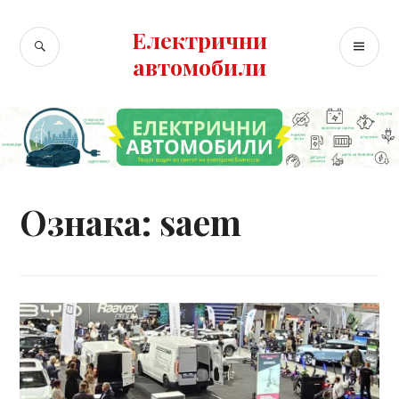
Skip
to
Електрични
SEARCH
PR
content
автомобили
ME
Ознака:
saem