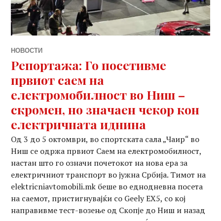
НОВОСТИ
Репортажа: Го посетивме
првиот саем на
електромобилност во Ниш –
скромен, но значаен чекор кон
електричната иднина
Од 3 до 5 октомври, во спортската сала „Чаир“ во
Ниш се одржа првиот Саем на електромобилност,
настан што го означи почетокот на нова ера за
електричниот транспорт во јужна Србија. Тимот на
elektricniavtomobili.mk беше во еднодневна посета
на саемот, пристигнувајќи со Geely EX5, со кој
направивме тест-возење од Скопје до Ниш и назад