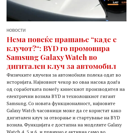
НОВОСТИ
Нема повеќе прашање “каде е
клучот?“: BYD го промовира
Samsung Galaxy Watch во
дигитален клуч за автомобил
Физичките клучеви за автомобили полека одат во
историјата. Најновиот чекор во оваа насока доаѓа
од соработката помеѓу кинескиот производител на
електрични возила BYD и технолошкиот гигант
Samsung. Со новата функционалност, најновите
Galaxy Watch часовници може да се користат како
дигитален клуч за отворање и стартување на BYD
возила. Функцијата е достапна на моделите Galaxy
Watch 4, 5 и 6, и првично е активна само во …