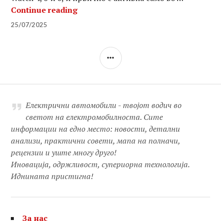
Нема повеќе прашање “каде е клуч
Continue reading
25/07/2025
SIDEBAR
Електрични автомобили - твојот водич во
светот на електромобилноста. Сите
информации на едно место: новости, детални
анализи, практични совети, мапа на полначи,
рецензии и уште многу друго!
Иновација, одржливост, супериорна технологија.
Иднината пристигна!
За нас