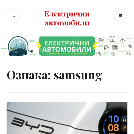
Skip
to
Електрични
SEARCH
PR
content
автомобили
ME
Ознака:
samsung