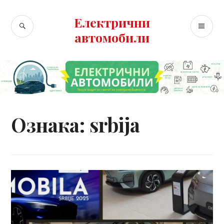
Skip
to
Електрични
SEARCH
PR
content
автомобили
ME
Ознака:
srbija