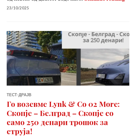
23/10/2025
ТЕСТ-ДРАЈВ
Го возевме Lynk & Co 02 More:
Скопје – Белград – Скопје со
само 250 денари трошок за
струја!