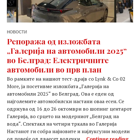
НОВОСТИ
Репоража од изложбата
„Галерија на автомобили 2025“
во Белград: Електричните
автомобили во прв план
Во рамките на нашиот тест-драјв со Lynk & Co 02
More, ја посетивме изложбата „Галерија на
автомобили 2025“ во Белград. Ова е еден од
најголемите автомобилски настани оваа есен. Се
одржува од 16 до 26 октомври во шопинг центарот
Галерија, во срцето на модерниот „Белград на
вода“. Спектакл на четири тркала во Галерија
Настанот ги собра најновите и најлуксузни модели
Репо
од повеќе од дваесет водечки …
Continue reading