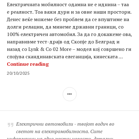
Електричната мобилност одамна не е иднина – таа
е реалност. Тоа важи дури и за овие наши простори.
Денес веќе можеме без проблем да се впуштиме на
долги релации, да минеме државни граници, со
100% електричен автомобил. За да го докажеме ова,
направивме тест-драјв од Скопје до Белград и
назад со Lynk & Co 02 More – модел кој совршено ги
спојува скандинавската елеганција, кинеската …
Го возевме Lynk & Co 02 More: Скоп
Continue reading
20/10/2025
SIDEBAR
Електрични автомобили - твојот водич во
светот на електромобилноста. Сите
информации на едно место: новости, детални