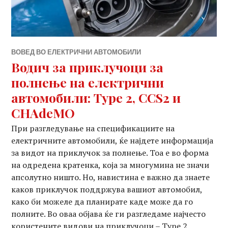
ВОВЕД ВО ЕЛЕКТРИЧНИ АВТОМОБИЛИ
Водич за приклучоци за
полнење на електрични
автомобили: Type 2, CCS2 и
CHAdeMO
При разгледување на спецификациите на
електричните автомобили, ќе најдете информација
за видот на приклучок за полнење. Тоа е во форма
на одредена кратенка, која за многумина не значи
апсолутно ништо. Но, навистина е важно да знаете
каков приклучок поддржува вашиот автомобил,
како би можеле да планирате каде може да го
полните. Во оваа објава ќе ги разгледаме најчесто
користените видови на приклучоци – Type 2, …