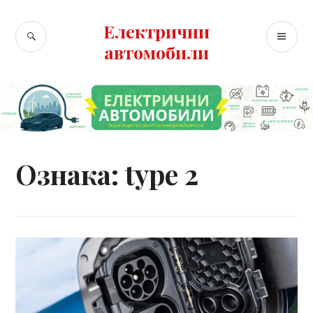
Skip
to
Електрични
SEARCH
PR
content
автомобили
ME
Ознака:
type 2