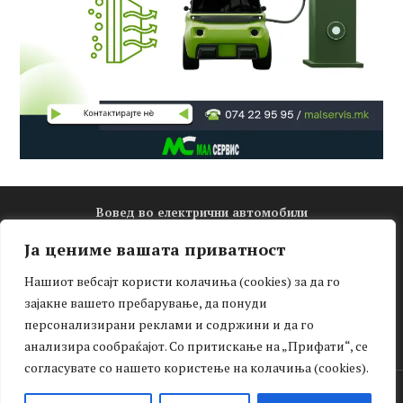
Вовед во електрични автомобили
Електро математика
Ја цениме вашата приватност
Новости
Нашиот вебсајт користи колачиња (cookies) за да го
Зелена мобилност
зајакне вашето пребарување, да понуди
Интервју
персонализирани реклами и содржини и да го
Тест-драјв
анализира сообраќајот. Со притискање на „Прифати“, се
согласувате со нашето користење на колачиња (cookies).
Facebook