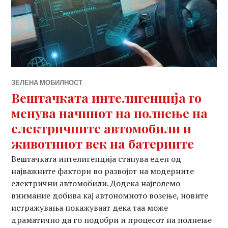
ЗЕЛЕНА МОБИЛНОСТ
Вештачката интелигенција го
менува начинот на полнење на
електричните автомобили и
животниот век на батериите
Вештачката интелигенција станува еден од
најважните фактори во развојот на модерните
електрични автомобили. Додека најголемо
внимание добива кај автономното возење, новите
истражувања покажуваат дека таа може
драматично да го подобри и процесот на полнење