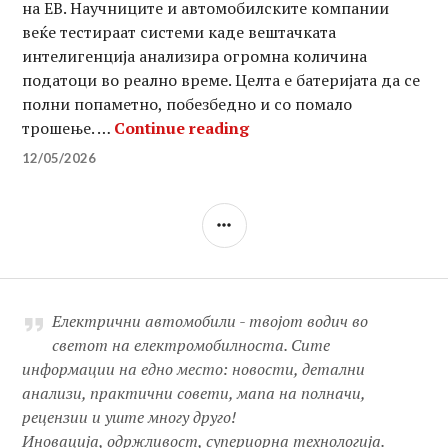
на ЕВ. Научниците и автомобилските компании
веќе тестираат системи каде вештачката
интелигенција анализира огромна количина
податоци во реално време. Целта е батеријата да се
полни попаметно, побезбедно и со помало
Вештачката интелигенц
трошење. …
Continue reading
12/05/2026
SIDEBAR
Електрични автомобили - твојот водич во
светот на електромобилноста. Сите
информации на едно место: новости, детални
анализи, практични совети, мапа на полначи,
рецензии и уште многу друго!
Иновација, одржливост, супериорна технологија.