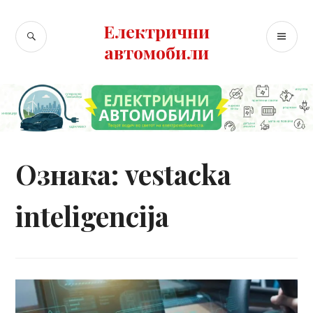
Skip
to
Електрични
SEARCH
PR
content
автомобили
ME
Ознака:
vestacka
inteligencija