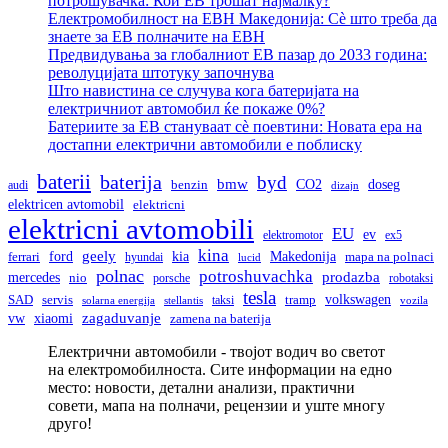
потрошувачка: Кои ЕВ трошат најмалку?
Електромобилност на ЕВН Македонија: Сè што треба да
знаете за ЕВ полначите на ЕВН
Предвидувања за глобалниот ЕВ пазар до 2033 година:
револуцијата штотуку започнува
Што навистина се случува кога батеријата на
електричниот автомобил ќе покаже 0%?
Батериите за ЕВ стануваат сè поевтини: Новата ера на
достапни електрични автомобили е поблиску
baterii
baterija
byd
bmw
doseg
CO2
audi
benzin
dizajn
elektricen avtomobil
elektricni
elektricni avtomobili
EU
ev
elektromotor
ex5
kina
geely
ford
kia
Makedonija
ferrari
hyundai
mapa na polnaci
lucid
polnac
potroshuvachka
prodazba
mercedes
nio
porsche
robotaksi
tesla
volkswagen
SAD
servis
taksi
tramp
solarna energija
stellantis
vozila
vw
zagaduvanje
xiaomi
zamena na baterija
Електрични автомобили - твојот водич во светот
на електромобилноста. Сите информации на едно
место: новости, детални анализи, практични
совети, мапа на полначи, рецензии и уште многу
друго!