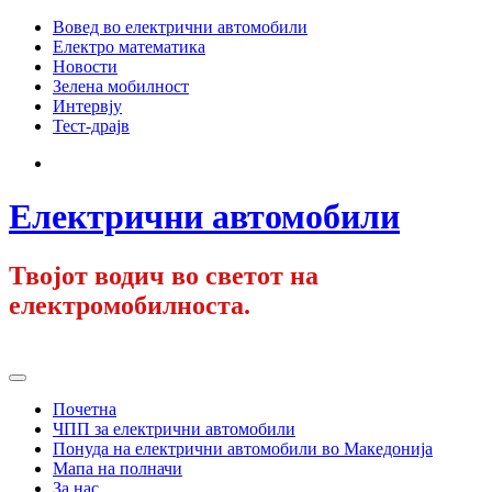
Skip
Вовед во електрични автомобили
to
Електро математика
content
Новости
Зелена мобилност
Интервју
Тест-драјв
Facebook
Електрични автомобили
Твојот водич во светот на
електромобилноста.
Primary
Menu
Почетна
ЧПП за електрични автомобили
Понуда на електрични автомобили во Македонија
Мапа на полначи
За нас