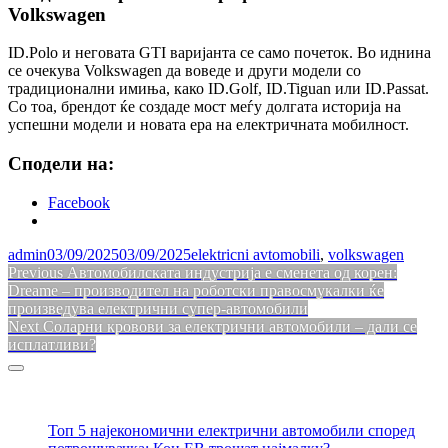
Volkswagen
ID.Polo и неговата GTI варијанта се само почеток. Во иднина
се очекува Volkswagen да воведе и други модели со
традиционални имиња, како ID.Golf, ID.Tiguan или ID.Passat.
Со тоа, брендот ќе создаде мост меѓу долгата историја на
успешни модели и новата ера на електричната мобилност.
Сподели на:
Facebook
admin
03/09/2025
03/09/2025
elektricni avtomobili
,
volkswagen
Навигација
Previous
Previous
Автомобилската индустрија е сменета од корен:
post:
Dreame – производител на роботски правосмукалки ќе
на
произведува електрични супер-автомобили
напис
Next
Next
Соларни кровови за електрични автомобили – дали се
post:
исплатливи?
Sidebar
Топ 5 најекономични електрични автомобили според