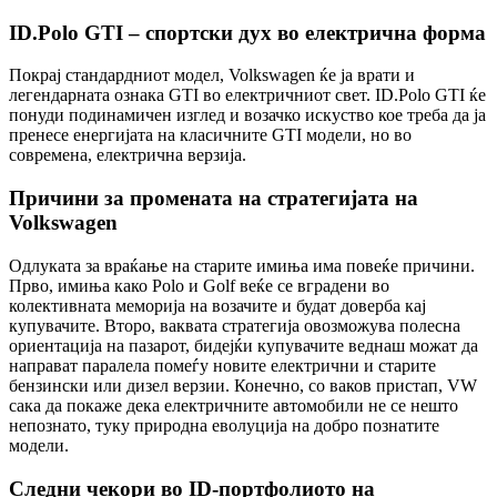
ID.Polo GTI – спортски дух во електрична форма
Покрај стандардниот модел, Volkswagen ќе ја врати и
легендарната ознака GTI во електричниот свет. ID.Polo GTI ќе
понуди подинамичен изглед и возачко искуство кое треба да ја
пренесе енергијата на класичните GTI модели, но во
современа, електрична верзија.
Причини за промената на стратегијата на
Volkswagen
Одлуката за враќање на старите имиња има повеќе причини.
Прво, имиња како Polo и Golf веќе се вградени во
колективната меморија на возачите и будат доверба кај
купувачите. Второ, ваквата стратегија овозможува полесна
ориентација на пазарот, бидејќи купувачите веднаш можат да
направат паралела помеѓу новите електрични и старите
бензински или дизел верзии. Конечно, со ваков пристап, VW
сака да покаже дека електричните автомобили не се нешто
непознато, туку природна еволуција на добро познатите
модели.
Следни чекори во ID-портфолиото на