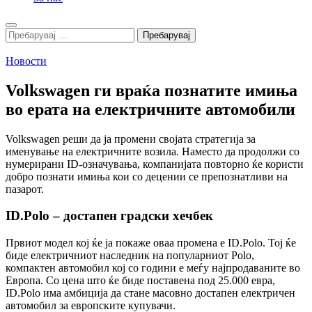
Search
Пребарувај
за:
Новости
Volkswagen ги враќа познатите имиња
во ерата на електричните автомобили
Volkswagen реши да ја промени својата стратегија за
именување на електричните возила. Наместо да продолжи со
нумерирани ID-означувања, компанијата повторно ќе користи
добро познати имиња кои со децении се препознатливи на
пазарот.
ID.Polo – достапен градски хечбек
Првиот модел кој ќе ја покаже оваа промена е ID.Polo. Тој ќе
биде електричниот наследник на популарниот Polo,
компактен автомобил кој со години е меѓу најпродаваните во
Европа. Со цена што ќе биде поставена под 25.000 евра,
ID.Polo има амбиција да стане масовно достапен електричен
автомобил за европските купувачи.