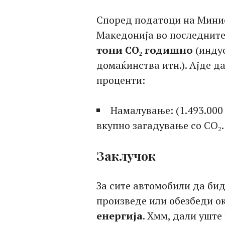
Според податоци на Минис
Македонија во последнит
тони CO₂ годишно
(индус
домаќинства итн.). Ајде д
проценти:
Намалување: (1.493.000 
вкупно загадување со CO₂.
Заклучок
За сите автомобили да бид
произведе или обезбеди о
енергија
. Хмм, дали уште