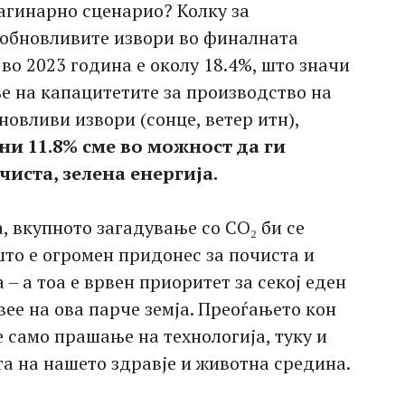
гинарно сценарио? Колку за
а обновливите извори во финалната
во 2023 година е околу 18.4%, што значи
е на капацитетите за производство на
новливи извори (сонце, ветер итн),
и 11.8% сме во можност да ги
иста, зелена енергија.
, вкупното загадување со CO₂ би се
што е огромен придонес за почиста и
– а тоа е врвен приоритет за секој еден
вее на ова парче земја. Преоѓањето кон
 само прашање на технологија, туку и
а на нашето здравје и животна средина.