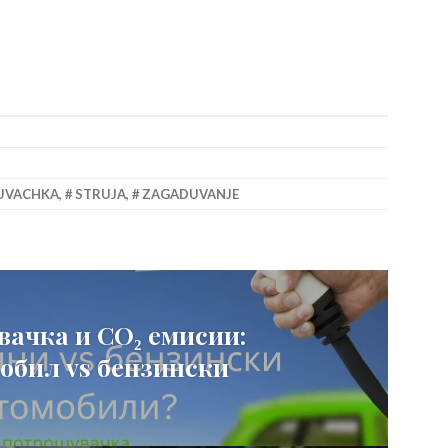
UVACHKA
,
STRUJA
,
ZAGADUVANJE
ачка и CO₂ емисии:
обил vs бензински