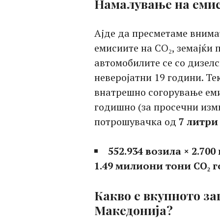
Намалување на емис
Ајде да пресметаме внима
емисиите на CO₂, земајќи 
автомобилите се со дизелс
неверојатни 19 години. Те
внатрешно согорување ем
годишно (за просечни изми
потрошувачка од
7 литри
552.934 возила × 2.700 
1.49 милиони тони CO₂ 
Какво е вкупното за
Македонија?