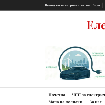
Skip
Вовед во електрични автомобили
to
content
Ел
Почетна
ЧПП за електри
Мапа на полначи
За нас