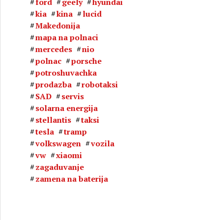
ford
geely
hyundai
kia
kina
lucid
Makedonija
mapa na polnaci
mercedes
nio
polnac
porsche
potroshuvachka
prodazba
robotaksi
SAD
servis
solarna energija
stellantis
taksi
tesla
tramp
volkswagen
vozila
vw
xiaomi
zagaduvanje
zamena na baterija