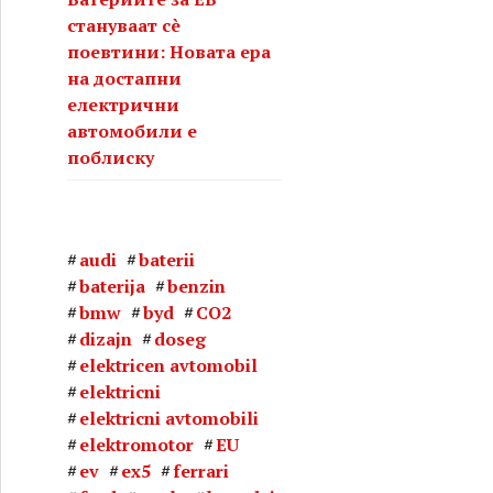
стануваат сè
поевтини: Новата ера
на достапни
електрични
автомобили е
поблиску
audi
baterii
baterija
benzin
bmw
byd
CO2
dizajn
doseg
elektricen avtomobil
elektricni
elektricni avtomobili
elektromotor
EU
ev
ex5
ferrari