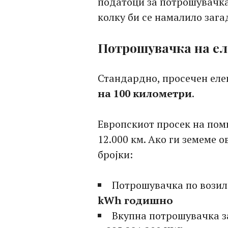
податоци за потрошувачка 
колку би се намалило зага
Потрошувачка на ел
Стандардно, просечен ел
на 100 километри
.
Европскиот просек на пом
12.000 км. Ако ги земеме 
бројки:
Потрошувачка по возило
kWh годишно
Вкупна потрошувачка за