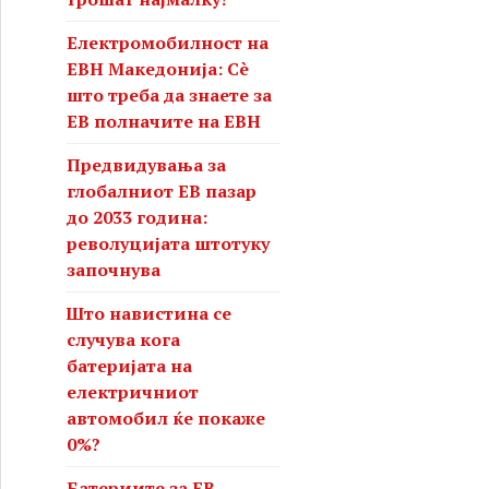
Електромобилност на
ЕВН Македонија: Сè
што треба да знаете за
ЕВ полначите на ЕВН
Предвидувања за
глобалниот ЕВ пазар
до 2033 година:
револуцијата штотуку
започнува
Што навистина се
случува кога
батеријата на
електричниот
автомобил ќе покаже
0%?
Батериите за ЕВ