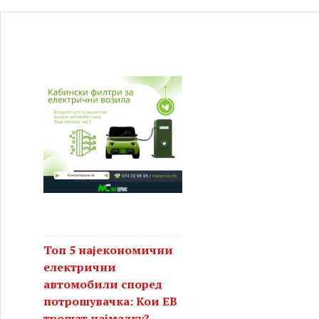
Топ 5 најекономични
електрични
автомобили според
потрошувачка: Кои ЕВ
трошат најмалку?