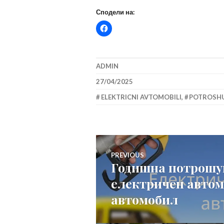
Сподели на:
ADMIN
27/04/2025
ELEKTRICNI AVTOMOBILI
,
POTROSH
Навигација
PREVIOUS
Годишна потрошув
Previous
на
електричен автом
post:
автомобил
напис