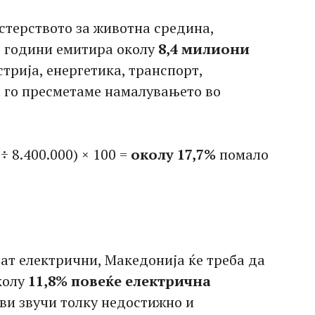
терството за животна средина,
е години емитира околу
8,4 милиони
трија, енергетика, транспорт,
а го пресметаме намалувањето во
÷ 8.400.000) × 100 =
околу 17,7%
помало
ат електрични, Македонија ќе треба да
колу
11,8% повеќе електрична
 ви звучи толку недостижно и