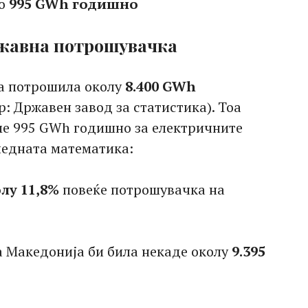
но
995 GWh годишно
ржавна потрошувачка
на потрошила околу
8.400 GWh
р: Државен завод за статистика). Тоа
ме 995 GWh годишно за електричните
ледната математика:
лу 11,8%
повеќе потрошувачка на
 Македонија би била некаде околу
9.395