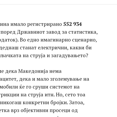
дина имало регистрирано
552 934
според Државниот завод за статистика,
одаток). Во едно имагинарно сценарио,
одеднаш станат електрични, какви би
увачката на струја и загадувањето?
ме дека Македонија нема
ацитет, дека и мало зголемување на
мобили ќе го сруши системот на
рикции на струја итн. Но, сето тоа
 никогаш конкретни бројки. Затоа,
тка врз објективни просеци од