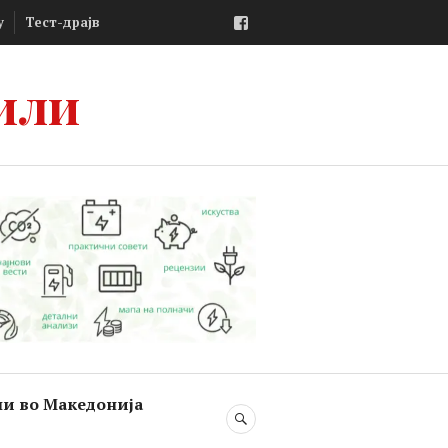
Facebook
у
Тест-драјв
или
ли во Македонија
SEARCH