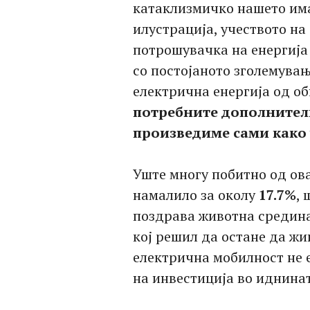
катаклизмичко нашето има
илустрација, учеството н
потрошувачка на енергија 
со постојаното зголемувањ
електрична енергија од об
потребните дополнителн
произведиме сами како ч
Уште многу побитно од ова
намалило за околу
17.7%
, 
поздрава животна средина 
кој решил да остане да жи
електрична мобилност не е
на инвестиција во иднинат