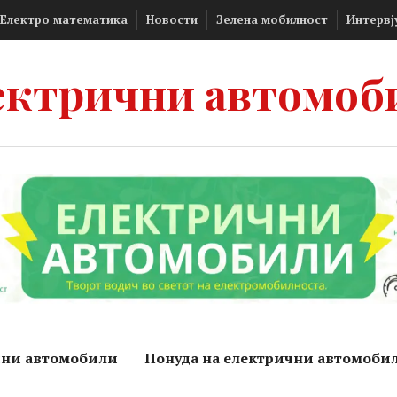
Електро математика
Новости
Зелена мобилност
Интервј
ектрични автомоб
чни автомобили
Понуда на електрични автомоби