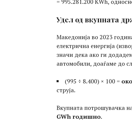
= 995.281.200 KWh, однос
Удел од вкупната д
Македонија во 2023 годи
електрична енергија (изво
значи дека ако ги додаде
автомобили, доаѓаме до с
(995 ÷ 8.400) × 100 =
око
струја.
Вкупната потрошувачка на
GWh годишно
.