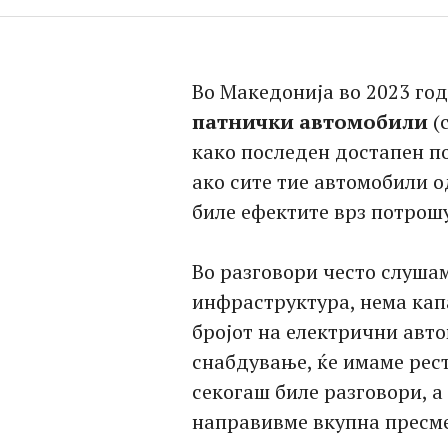
Во Македонија во 2023 го
патнички автомобили
(
како последен достапен п
ако сите тие автомобили 
биле ефектите врз потрош
Во разговори често слуша
инфраструктура, нема кап
бројот на електрични авто
снабдување, ќе имаме рест
секогаш биле разговори, а
направивме вкупна пресме