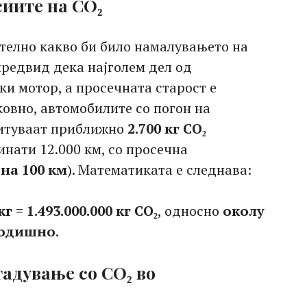
иите на CO₂
телно какво би било намалувањето на
предвид дека најголем дел од
ки мотор, а просечната старост е
ковно, автомобилите со погон на
итуваат приближно
2.700 кг CO₂
нати 12.000 км, со просечна
 на 100 км
). Математиката е следнава:
кг = 1.493.000.000 кг CO₂
, односно
околу
годишно
.
гадување со CO₂ во