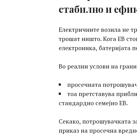
стабилно и ефи
Електричните возила не тр
трошат ништо. Кога ЕВ сто
електроника, батеријата п
Во реални услови на грани
просечната потрошувач
тоа претставува приб
стандардно семејно ЕВ.
Секако, потрошувачката за
приказ на просечна вредн