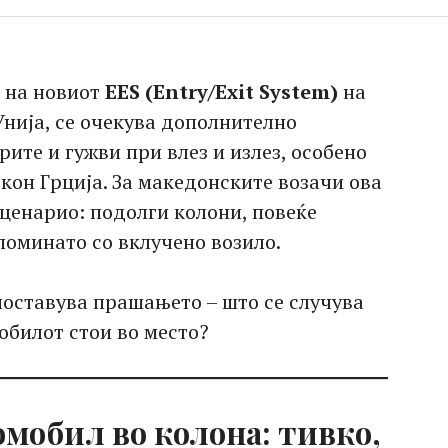
е на новиот
EES (Entry/Exit System)
на
Унија, се очекува дополнително
те и гужви при влез и излез, особено
кон Грција. За македонските возачи ова
ценарио: подолги колони, повеќе
поминато со вклучено возило.
 поставува прашањето – што се случува
обилот стои во место?
мобил во колона: тивко,