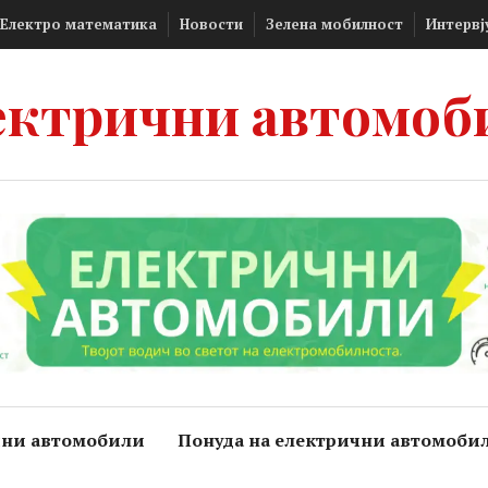
Електро математика
Новости
Зелена мобилност
Интервј
ектрични автомоб
чни автомобили
Понуда на електрични автомоби