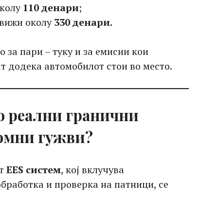
околу
110 денари
;
движи околу
330 денари.
о за пари – туку и за емисии кои
т додека автомобилот стои во место.
о реални гранични
ромни гужви?
от
EES систем
, кој вклучува
бработка и проверка на патници, се