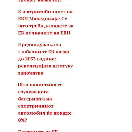
Електромобилност на
ЕВН Македонија: Сè
што треба да знаете за
ЕВ полначите на ЕВН
Предвидувања за
глобалниот ЕВ пазар
до 2033 година:
револуцијата штотуку
започнува
Што навистина се
случува кога
батеријата на
електричниот
автомобил ќе покаже
0%?
Батериите за ЕВ