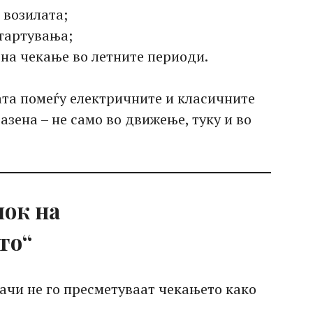
 возилата;
стартувања;
на чекање во летните периоди.
ата помеѓу електричните и класичните
азена – не само во движење, туку и во
ок на
то“
ачи не го пресметуваат чекањето како