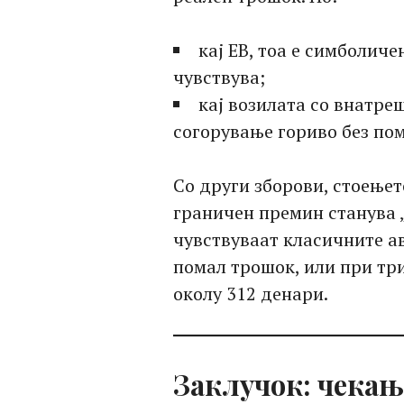
кај ЕВ, тоа е симболиче
чувствува;
кај возилата со внатре
согорување гориво без по
Со други зборови, стоењето
граничен премин станува „
чувствуваат класичните ав
помал трошок, или при тр
околу 312 денари.
Заклучок: чекањ