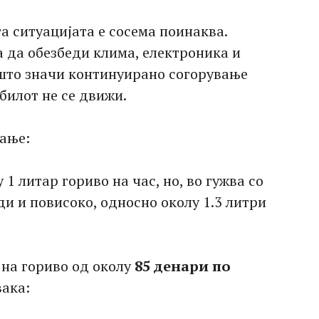
та ситуацијата е сосема поинаква.
а да обезбеди клима, електроника и
 што значи континуирано согорување
билот не се движи.
кање:
1 литар гориво на час, но, во гужва со
ди и повисоко, односно околу 1.3 литри
 на гориво од околу
85 денари по
вака: