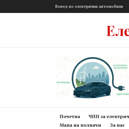
Skip
Вовед во електрични автомобили
to
content
Ел
Почетна
ЧПП за електри
Мапа на полначи
За нас