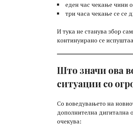
еден час чекање чини 
три часа чекање се се 
И тука не станува збор сам
континуирано се испуштаа
Што значи ова в
ситуации со ог
Со воведувањето на нови
дополнителна дигитална о
очекува: