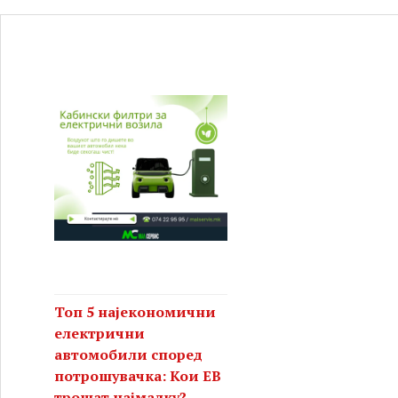
Топ 5 најекономични
електрични
автомобили според
потрошувачка: Кои ЕВ
трошат најмалку?