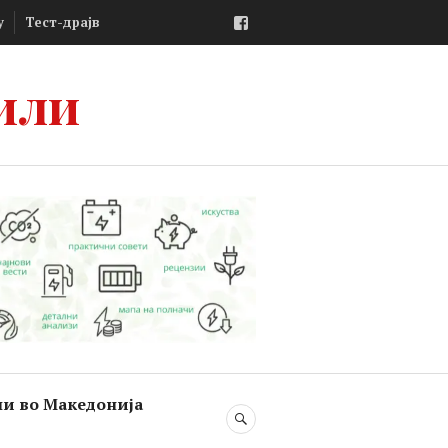
Facebook
у
Тест-драјв
или
ли во Македонија
SEARCH