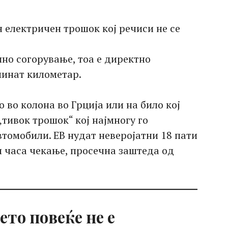
н електричен трошок кој речиси не се
шно согорување, тоа е директно
минат километар.
 во колона во Грција или на било кој
тивок трошок“ кој најмногу го
томобили. ЕВ нудат неверојатни 18 пати
и часа чекање, просечна заштеда од
ето повеќе не е