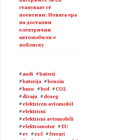
стануваат сè
поевтини: Новата ера
на достапни
електрични
автомобили е
поблиску
audi
baterii
baterija
benzin
bmw
byd
CO2
dizajn
doseg
elektricen avtomobil
elektricni
elektricni avtomobili
elektromotor
EU
ev
ex5
ferrari