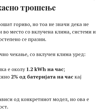
касно трошење
ошат гориво, но тоа не значи дека не
и во место со вклучена клима, системи и
остепено се празни.
чно чекање, со вклучен клима уред:
ка е околу
1.2 kWh на час
;
лижно
2% од батеријата на час
кај
виси од конкретниот модел, но ова е
ост.