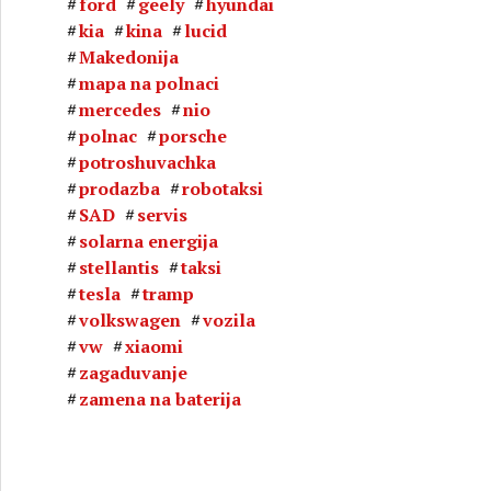
ford
geely
hyundai
kia
kina
lucid
Makedonija
mapa na polnaci
mercedes
nio
polnac
porsche
potroshuvachka
prodazba
robotaksi
SAD
servis
solarna energija
stellantis
taksi
tesla
tramp
volkswagen
vozila
vw
xiaomi
zagaduvanje
zamena na baterija