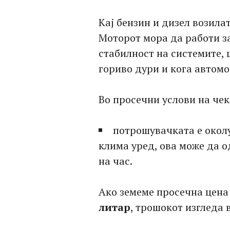
Кај бензин и дизел возила
Моторот мора да работи з
стабилност на системите,
гориво дури и кога автомо
Во просечни услови на че
потрошувачката е околу 
клима уред, ова може да о
на час.
Ако земеме просечна цена
литар
, трошокот изгледа 