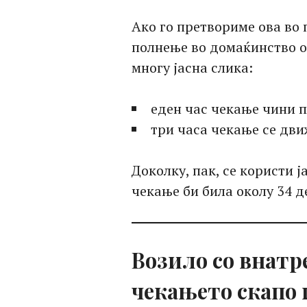
Ако го претвориме ова во п
полнење во домаќинство 
многу јасна слика:
еден час чекање чини
три часа чекање се дв
Доколку, пак, се користи ј
чекање би била околу 34 д
Возило со внатр
чекањето скапо 