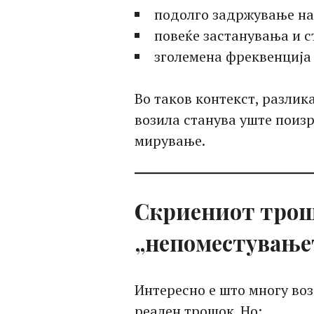
подолго задржување на
повеќе застанувања и 
зголемена фреквенција 
Во таков контекст, разлик
возила станува уште поизр
мирување.
Скриениот трош
„непоместување
Интересно е што многу воз
реален трошок. Но: