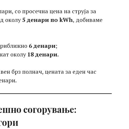
ари, со просечна цена на струја за
од околу
5 денари по kWh
, добиваме
 приближно
6 денари
;
ижат околу
18 денари.
авен брз полнач, цената за еден час
енари.
ешно согорување:
гори