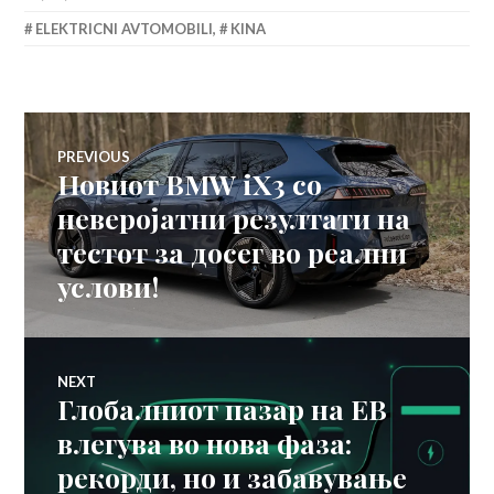
ELEKTRICNI AVTOMOBILI
,
KINA
Навигација
PREVIOUS
Новиот BMW iX3 со
Previous
на
post:
неверојатни резултати на
тестот за досег во реални
напис
услови!
NEXT
Глобалниот пазар на ЕВ
Next
post:
влегува во нова фаза:
рекорди, но и забавување