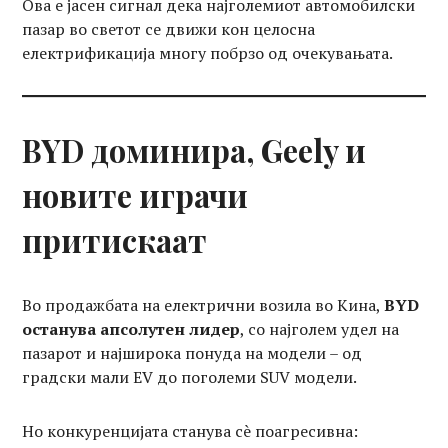
Ова е јасен сигнал дека најголемиот автомобилски
пазар во светот се движи кон целосна
електрификација многу побрзо од очекувањата.
BYD доминира, Geely и
новите играчи
притискаат
Во продажбата на електрични возила во Кина,
BYD
останува апсолутен лидер
, со најголем удел на
пазарот и најширока понуда на модели – од
градски мали EV до поголеми SUV модели.
Но конкуренцијата станува сè поагресивна: