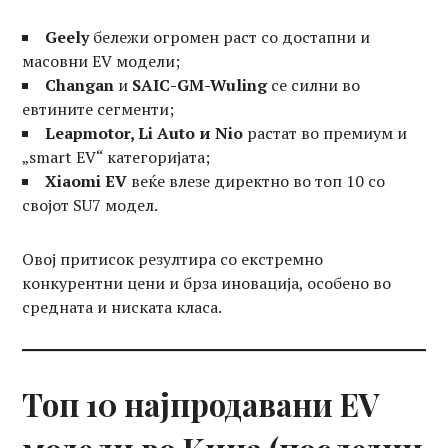
Geely
бележи огромен раст со достапни и
масовни EV модели;
Changan
и
SAIC-GM-Wuling
се силни во
евтините сегменти;
Leapmotor, Li Auto и Nio
растат во премиум и
„smart EV“ категоријата;
Xiaomi EV
веќе влезе директно во топ 10 со
својот SU7 модел.
Овој притисок резултира со екстремно
конкурентни цени и брза иновација, особено во
средната и ниската класа.
Топ 10 најпродавани EV