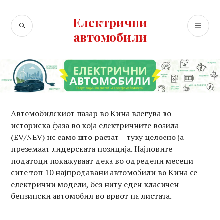
Skip
to
Електрични
SEARCH
PR
content
автомобили
ME
Автомобилскиот пазар во Кина влегува во
историска фаза во која електричните возила
(EV/NEV) не само што растат – туку целосно ја
преземаат лидерската позиција. Најновите
податоци покажуваат дека во одредени месеци
сите топ 10 најпродавани автомобили во Кина се
електрични модели, без ниту еден класичен
бензински автомобил во врвот на листата.