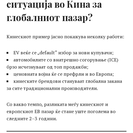
ситуација во Кина за
глобалниот пазар?
Кинескиот пример јасно покажува неколку работи:
EV веќе се „default“ избор за нови купувачи;
автомобилите со внатрешно согорување (ICE)
брзо исчезнуваат од топ продажби;
ценовната војна ќе се префрли и во Европа;
кинеските брендови стануваат глобална закана
за сите традиционални производители.
Со вакво темпо, разликата меѓу кинескиот и
европскиот ЕВ пазар ќе стане уште поголема во
следните 2–3 години.