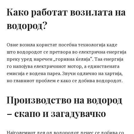
Како работат возилата на
водород?
Овие возила користат посебна технологија каде
што водородот се претвора во електрична енергија
преку уред наречен „горивна ќелија“. Таа енергија
го напојува електричниот мотор, а единствената
емисија е водена пареа. Звучи одлично на хартија,
но главниот проблем е како се добива водородот.
Производство на водород
– скапо и загадувачко
Најголемиот дел од водородот денес се добива со