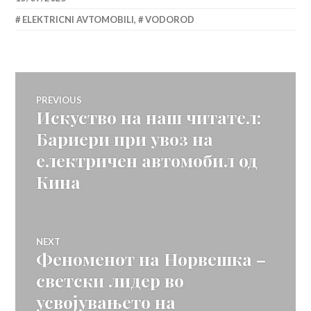
ELEKTRICNI AVTOMOBILI
,
VODOROD
Навигација
PREVIOUS
Искуство на наш читател:
Previous
на
post:
Бариери при увоз на
електричен автомобил од
напис
Кина
NEXT
Феноменот на Норвешка –
Next
post:
светски лидер во
усвојувањето на