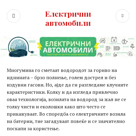
Skip
to
Електрични
SEARCH
PR
content
автомобили
ME
Многумина го сметаат водородот за гориво на
иднината – брзо полнење, голем дострел и без
издувни гасови. Но, ајде да ги разгледаме клучните
карактеристики. Колку и да изгледа привлечно
оваа технологија, возилата на водород за жал не се
толку чисти и еколошки како што често се
прикажуваат. Во споредба со електричните возила
на батерии, тие загадуваат повеќе и се значително
поскапи за користење.