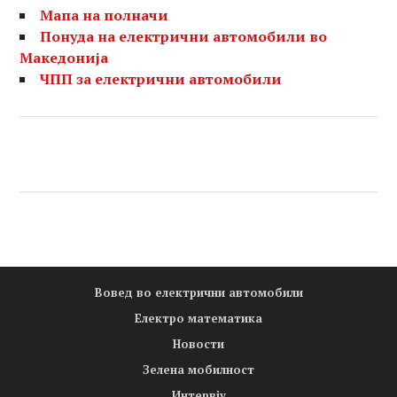
Мапа на полначи
Понуда на електрични автомобили во
Македонија
ЧПП за електрични автомобили
Вовед во електрични автомобили
Електро математика
Новости
Зелена мобилност
Интервју