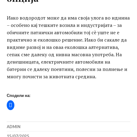
Иако водородот може да има своја улога во иднина
– особено кај тешките возила и индустријата – за
обичните патнички автомобили тој сè уште не е
практично и еколошко решение. Иако би сакале да
видиме развој и на оваа еколошка алтернатива,
сепак сме далеку од нивна масовна употреба. На
денешницата, електричните автомобили на
батерии се далеку поевтини, полесни за полнење и
многу почисти за животната средина.
Сподели на:
ADMIN
15/07/2025