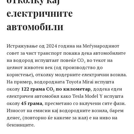
електричните
автомобили
Истражување од 2024 година на Меѓународниот
совет за чист транспорт покажа дека автомобилите
на водород испуштаат повеќе CO₂ во текот на
целиот животен век (од производство до
користење), отколку модерните електрични возила.
На пример, водородната Toyota Mirai испушта
околу
122 грама CO₂ по километар
, додека еден
електричен автомобил како Tesla Model Y испушта
околу
45 грама
, пресметано со вклучени сите фази.
Износот на емисии кај водородните возила, барем
денес, (повторно ќе кажеме за жал) е на ниво на
бензинците.