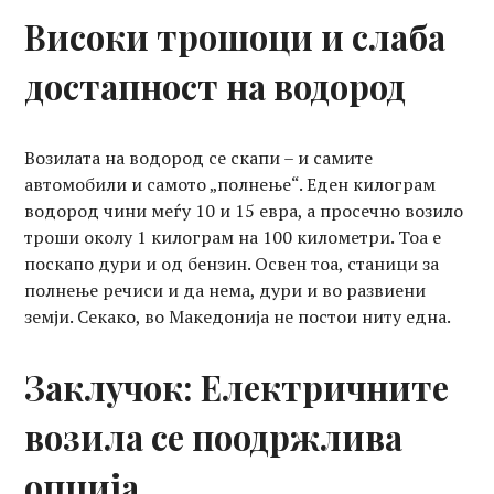
Високи трошоци и слаба
достапност на водород
Возилата на водород се скапи – и самите
автомобили и самото „полнење“. Еден килограм
водород чини меѓу 10 и 15 евра, а просечно возило
троши околу 1 килограм на 100 километри. Тоа е
поскапо дури и од бензин. Освен тоа, станици за
полнење речиси и да нема, дури и во развиени
земји. Секако, во Македонија не постои ниту една.
Заклучок: Електричните
возила се поодржлива
опција