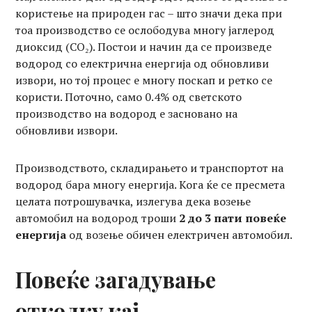
користење на природен гас – што значи дека при
тоа производство се ослободува многу јаглерод
диоксид (CO₂). Постои и начин да се произведе
водород со електрична енергија од обновливи
извори, но тој процес е многу поскап и ретко се
користи. Поточно, само 0.4% од светското
производство на водород е засновано на
обновливи извори.
Производството, складирањето и транспортот на
водород бара многу енергија. Кога ќе се пресмета
целата потрошувачка, излегува дека возење
автомобил на водород троши
2 до 3 пати повеќе
енергија
од возење обичен електричен автомобил.
Повеќе загадување
отколку кај