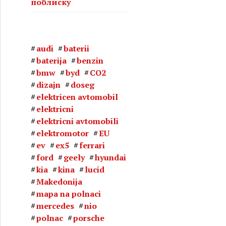
поблиску
audi
baterii
baterija
benzin
bmw
byd
CO2
dizajn
doseg
elektricen avtomobil
elektricni
elektricni avtomobili
elektromotor
EU
ev
ex5
ferrari
ford
geely
hyundai
kia
kina
lucid
Makedonija
mapa na polnaci
mercedes
nio
polnac
porsche