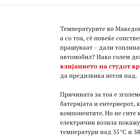
Температурите во Македон
а со тоа, сè повеќе сопст
прашуваат – дали топлинат
автомобил? Иако голем де
влијанието на студот вр
да предизвика негов пад.
Причината за тоа е зголем
батеријата и ентериерот, 
компонентите. Но не сите 
електрични возила покажу
температури над 35°C и 38