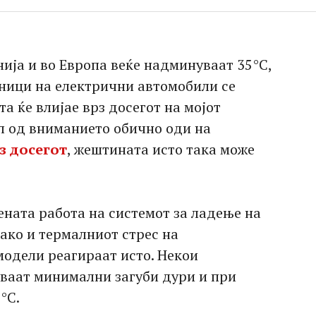
ија и во Европа веќе надминуваат 35°C,
веници на електрични автомобили се
а ќе влијае врз досегот на мојот
л од вниманието обично оди на
з досегот
, жештината исто така може
ената работа на системот за ладење на
како и термалниот стрес на
модели реагираат исто. Некои
ваат минимални загуби дури и при
°C.