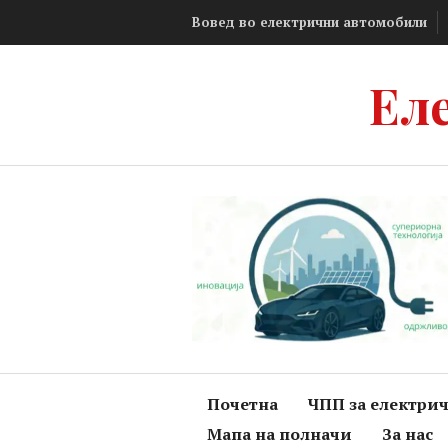
Skip
Вовед во електрични автомобили
to
content
Ел
Почетна
ЧПП за електри
Мапа на полначи
За нас