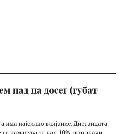
ем пад на досег (губат
та има најсилно влијание. Дистанцата
е се намалува за над 10%, што значи