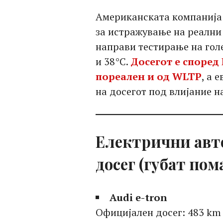
Американската компанија R
за истражување на реални
направи тестирање на гол
и 38°C.
Досегот е според
пореален и од WLTP
, а 
на досегот под влијание н
Електрични авто
досег (губат пом
Audi e-tron
Официјален досег: 483 km