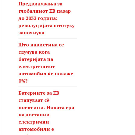
Предвидувања за
глобалниот ЕВ пазар
до 2033 година:
револуцијата штотуку
започнува
Што навистина се
случува кога
батеријата на
електричниот
автомобил ќе покаже
0%?
Батериите за ЕВ
стануваат сè
поевтини: Новата ера
на достапни
електрични
автомобили е