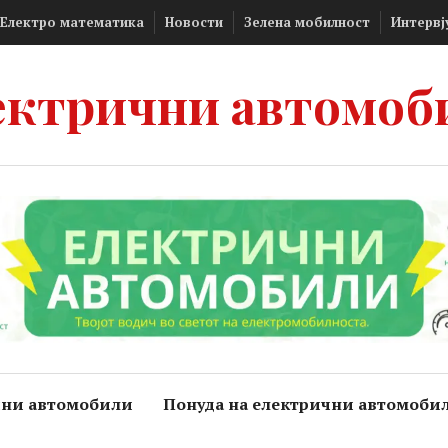
Електро математика
Новости
Зелена мобилност
Интервј
ектрични автомоб
чни автомобили
Понуда на електрични автомоби