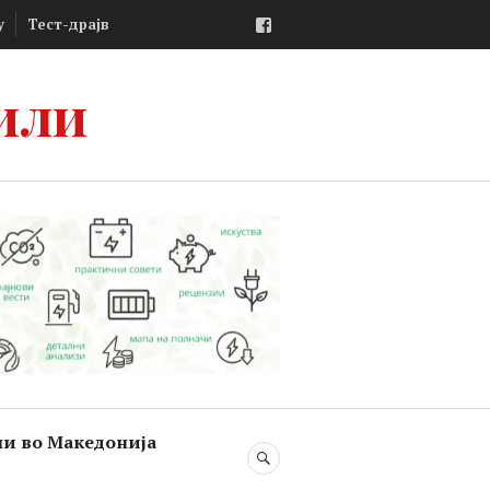
Facebook
у
Тест-драјв
или
ли во Македонија
SEARCH