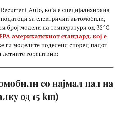
ecurrent Auto, која е специјализирана
 податоци за електрични автомобили,
ем број модели на температури од 32°C
 EPA американскиот стандард, кој е
еве ги моделите поделени според падот
а летните горештини:
мобили со најмал пад на
алку од 15 km)