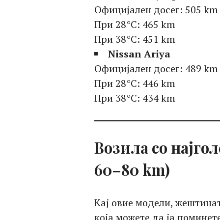
Официјален досег: 505 km
При 28°C: 465 km
При 38°C: 451 km
Nissan Ariya
Официјален досег: 489 km
При 28°C: 446 km
При 38°C: 434 km
Возила со најгол
60–80 km)
Кај овие модели, жештина
која можете да ја поминет