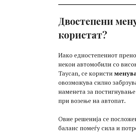
Двостепени мену
користат?
Иако едностепениот пренос
некои автомобили со висо
Taycan, се користи
менува
овозможува силно забрзув
наменета за постигнување
при возење на автопат.
Овие решенија се посложе
баланс помеѓу сила и пот