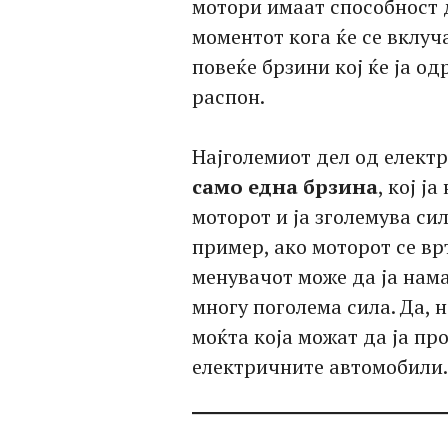
мотори имаат способност 
моментот кога ќе се вклуч
повеќе брзини кој ќе ја о
распон.
Најголемиот дел од елект
само една брзина
, кој ј
моторот и ја зголемува си
пример, ако моторот се вр
менувачот може да ја намал
многу поголема сила. Да, н
моќта која можат да ја пр
електричните автомобили.