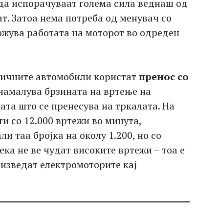
да испорачуваат голема сила веднаш од
ат. Затоа нема потреба од менувач со
држува работата на моторот во одреден
ричните автомобили користат
пренос со
а намалува брзината на вртење на
лата што се пренесува на тркалата. На
ти со 12.000 вртежи во минута,
и таа бројка на околу 1.200, но со
ека не ве чудат високите вртежи – тоа е
оизведат електромоторите кај