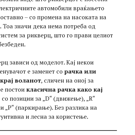
 електричните автомобили враќањето
оставно – со промена на насоката на
 Тоа значи дека нема потреба од
истем за рикверц, што го прави целиот
безбеден.
рц зависи од моделот. Кај некои
енувачот е заменет со
рачка или
крај воланот
, сличен на оној за
те постои
класична рачка како кај
, со позиции за „D“ (движење), „R“
 и „P“ (паркирање). Без разлика на
уитивна и лесна за користење.