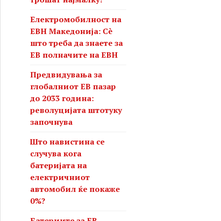
Електромобилност на
ЕВН Македонија: Сè
што треба да знаете за
ЕВ полначите на ЕВН
Предвидувања за
глобалниот ЕВ пазар
до 2033 година:
револуцијата штотуку
започнува
Што навистина се
случува кога
батеријата на
електричниот
автомобил ќе покаже
0%?
Батериите за ЕВ