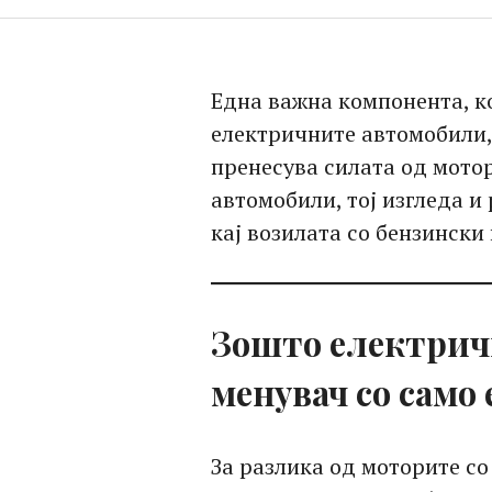
Една важна компонента, кој
електричните автомобили, 
пренесува силата од мотор
автомобили, тој изгледа и
кај возилата со бензински
Зошто електрич
менувач со само
За разлика од моторите с