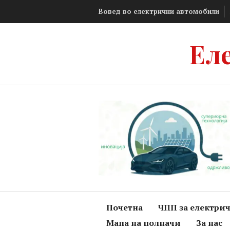
Skip
Вовед во електрични автомобили
to
content
Ел
Почетна
ЧПП за електри
Мапа на полначи
За нас