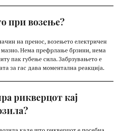
то при возење?
начин на пренос, возењето електричен
 мазно. Нема префрлање брзини, нема
иту пак губење сила. Забрзувањето е
лата за гас дава моментална реакција.
ра рикверцот кај
озила?
возила каде што рикверцот е посебна