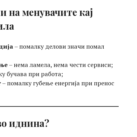
и на менувачите кај
ила
ција
– помалку делови значи помал
ње
– нема ламела, нема чести сервиси;
у бучава при работа;
т
– помалку губење енергија при пренос
во иднина?