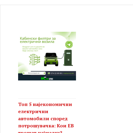
Топ 5 најекономични
електрични
автомобили според
потрошувачка: Кои ЕВ
трошат најмалку?