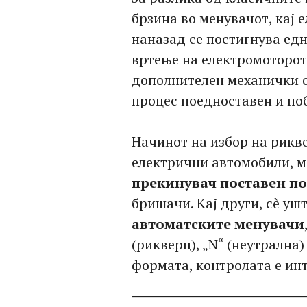
брзина во менувачот, кај
наназад се постигнува едн
вртење на електромоторот.
дополнителен механички с
процес поедноставен и по
Начинот на избор на рикве
електрични автомобили, м
прекинувач поставен по
бришачи. Кај други, сè уш
автоматските менувачи
(рикверц), „N“ (неутрална)
формата, контролата е инт