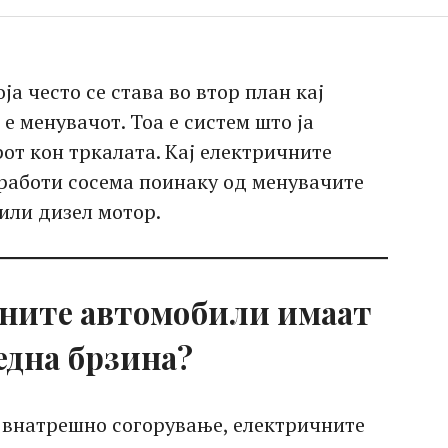
а често се става во втор план кај
е менувачот. Тоа е систем што ја
от кон тркалата. Кај електричните
 работи сосема поинаку од менувачите
 или дизел мотор.
ните автомобили имаат
 една брзина?
о внатрешно согорување, електричните