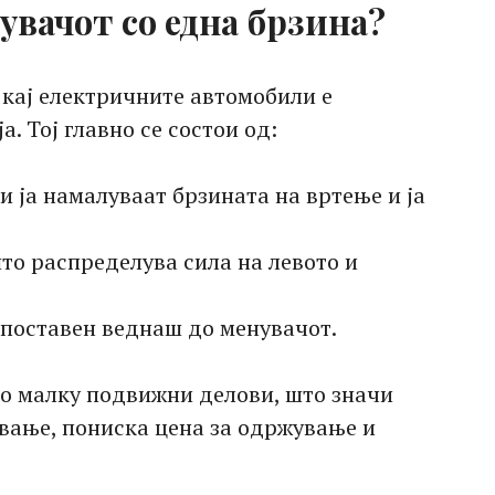
увачот со една брзина?
 кај електричните автомобили е
. Тој главно се состои од:
и ја намалуваат брзината на вртење и ја
то распределува сила на левото и
 поставен веднаш до менувачот.
со малку подвижни делови, што значи
вање, пониска цена за одржување и