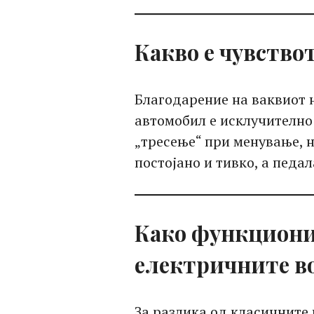
Какво е чувство
Благодарение на ваквиот 
автомобил е исклучително
„тресење“ при менување, н
постојано и тивко, а педа
Како функциони
електричните в
За разлика од класичните 