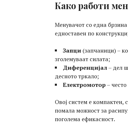
Како работи мен
Менувачот со една брзина
едноставен по конструкција
Запци
(запчаници) – ко
зголемуваат силата;
Диференцијал
– дел ш
десното тркало;
Електромотор
– често
Овој систем е компактен, 
помала можност за расипу
поголема ефикасност.