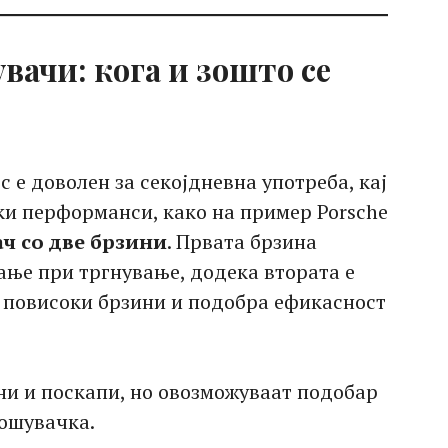
вачи: кога и зошто се
 е доволен за секојдневна употреба, кај
ки перформанси, како на пример Porsche
ч со две брзини
. Првата брзина
ање при тргнување, додека втората е
 повисоки брзини и подобра ефикасност
ни и поскапи, но овозможуваат подобар
рошувачка.