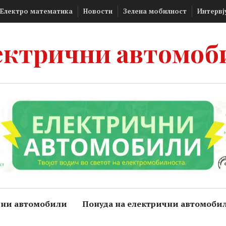
Електро математика
Новости
Зелена мобилност
Интервј
ектрични автомоб
чни автомобили
Понуда на електрични автомоби