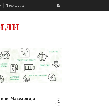
Facebook
у
Тест-драјв
или
ли во Македонија
SEARCH