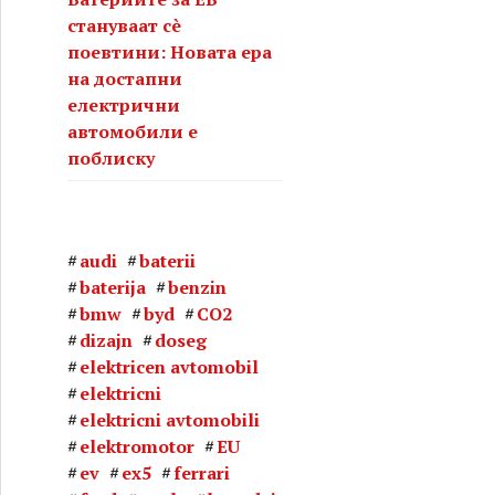
стануваат сè
поевтини: Новата ера
на достапни
електрични
автомобили е
поблиску
audi
baterii
baterija
benzin
bmw
byd
CO2
dizajn
doseg
elektricen avtomobil
elektricni
elektricni avtomobili
elektromotor
EU
ev
ex5
ferrari