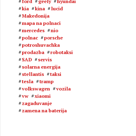
ford
geely
hyundai
kia
kina
lucid
Makedonija
mapa na polnaci
mercedes
nio
polnac
porsche
potroshuvachka
prodazba
robotaksi
SAD
servis
solarna energija
stellantis
taksi
tesla
tramp
volkswagen
vozila
vw
xiaomi
zagaduvanje
zamena na baterija