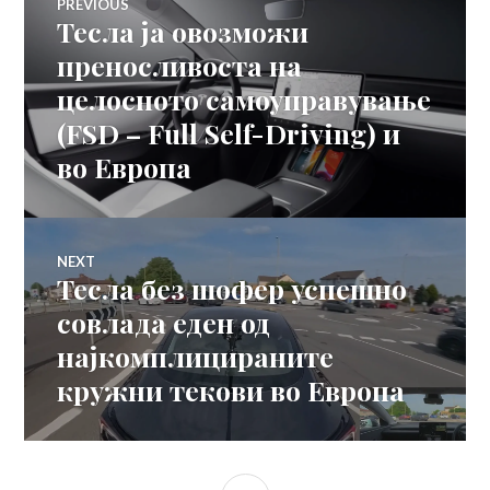
PREVIOUS
Тесла ја овозможи
Previous
на
post:
преносливоста на
целосното самоуправување
напис
(FSD – Full Self-Driving) и
во Европа
NEXT
Тесла без шофер успешно
Next
post:
совлада еден од
најкомплицираните
кружни текови во Европа
SIDEBAR