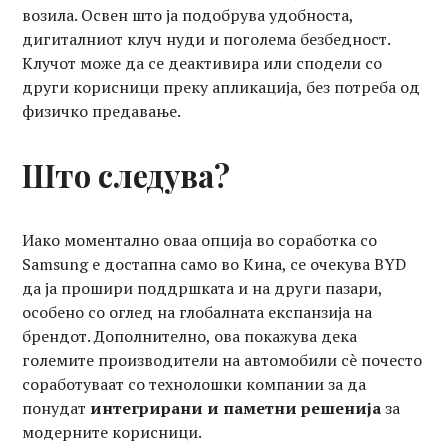
возила. Освен што ја подобрува удобноста,
дигиталниот клуч нуди и поголема безбедност.
Клучот може да се деактивира или сподели со
други корисници преку апликација, без потреба од
физичко предавање.
Што следува?
Иако моментално оваа опција во соработка со
Samsung е достапна само во Кина, се очекува BYD
да ја прошири поддршката и на други пазари,
особено со оглед на глобалната експанзија на
брендот. Дополнително, ова покажува дека
големите производители на автомобили сè почесто
соработуваат со технолошки компании за да
понудат
интегрирани и паметни решенија
за
модерните корисници.