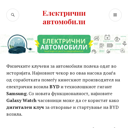
Skip
to
Електрични
SEARCH
PR
content
автомобили
ME
Физичките клучеви за автомобили полека одат во
историјата. Најновиот чекор во оваа насока доаѓа
од соработката помеѓу кинескиот производител на
електрични возила
BYD
и технолошкиот гигант
Samsung
. Со новата функционалност, најновите
Galaxy Watch
часовници може да се користат како
дигитален клуч
за отворање и стартување на BYD
возила.