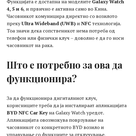
Функцијата е достапна на моделите
Galaxy Watch
4, 5 и 6
, и првично е активна само во Кина.
Часовникот комуницира директно со возилото
преку
Ultra Wideband (UWB)
и
NFC
технологија.
Тоа значи дека сопственикот нема потреба од
телефон или физички клуч – доволно е да го носи
часовникот на рака.
Што е потребно за ова да
функционира?
За да функционира дигиталниот клуч,
корисниците треба да ја инсталираат апликацијата
BYD NFC Car Key
на Galaxy Watch уредот.
Апликацијата овозможува поврзување на
часовникот со конкретното BYD возило и
управување со функциите за отклучување,