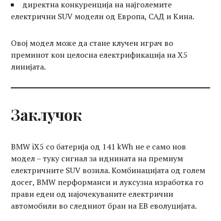
директна конкуренција на најголемите
електрични SUV модели од Европа, САД и Кина.
Овој модел може да стане клучен играч во
преминот кон целосна електрификација на X5
линијата.
Заклучок
BMW iX5 со батерија од 141 kWh не е само нов
модел – туку сигнал за иднината на премиум
електричните SUV возила. Комбинацијата од голем
досег, BMW перформанси и луксузна изработка го
прави еден од најочекуваните електрични
автомобили во следниот бран на ЕВ еволуцијата.