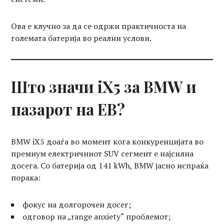
Ова е клучно за да се одржи практичноста на
големата батерија во реални услови.
Што значи iX5 за BMW и
пазарот на ЕВ?
BMW iX5 доаѓа во момент кога конкуренцијата во
премиум електричниот SUV сегмент е најсилна
досега. Со батерија од 141 kWh, BMW јасно испраќа
порака:
фокус на долгорочен досег;
одговор на „range anxiety“ проблемот;