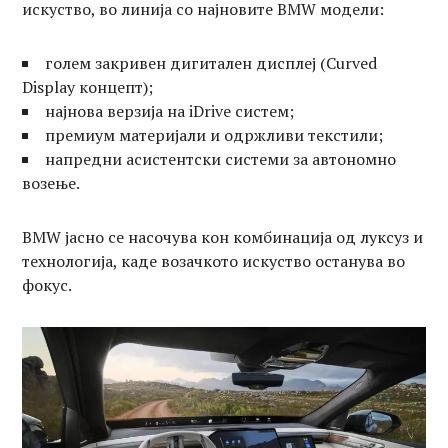
искуство, во линија со најновите BMW модели:
голем закривен дигитален дисплеј (Curved
Display концепт);
најнова верзија на iDrive систем;
премиум материјали и одржливи текстили;
напредни асистентски системи за автономно
возење.
BMW јасно се насочува кон комбинација од луксуз и
технологија, каде возачкото искуство останува во
фокус.