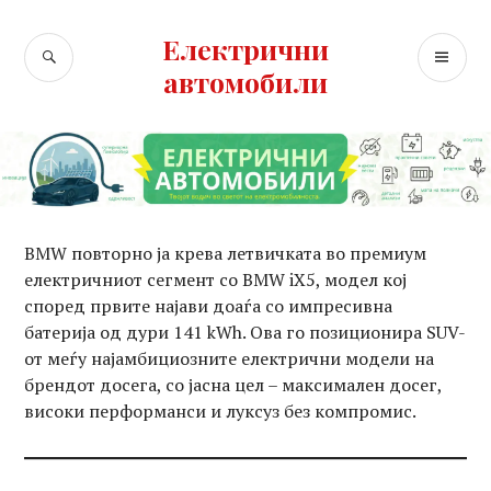
Skip
to
Електрични
SEARCH
PR
content
автомобили
ME
BMW повторно ја крева летвичката во премиум
електричниот сегмент со BMW iX5, модел кој
според првите најави доаѓа со импресивна
батерија од дури 141 kWh. Ова го позиционира SUV-
от меѓу најамбициозните електрични модели на
брендот досега, со јасна цел – максимален досег,
високи перформанси и луксуз без компромис.