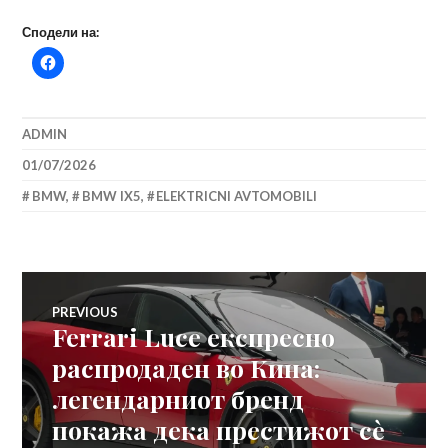
Сподели на:
ADMIN
01/07/2026
BMW
,
BMW IX5
,
ELEKTRICNI AVTOMOBILI
Навигација
PREVIOUS
Ferrari Luce експресно
Previous
на
post:
распродаден во Кина:
легендарниот бренд
напис
покажа дека престижот сè