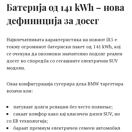
Батерија од 141 kWh – нова
дефиниција за досег
Највпечатливата карактеристика на новиот iX5 е
токму огромниот батериски пакет од 141 kWh, кој
се очекува да овозможи значително подолг реален
досег во споредба со сегашните електрични SUV
модели.
Оваа конфигурација сугерира дека BMW таргетира
возачи кои:
патуваат долги релации без често полнење;
сакаат комфор како кај класичен дизел SUV, но
со ЕВ технологија;
бараат премиум електричен семеен автомобил