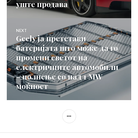
уште продава
NEXT
Geely ја претстави
Next
post:
батеријата што може да го
промени светот на
електричните автомобили
– полнење со над 1 MW
моќност
SIDEBAR