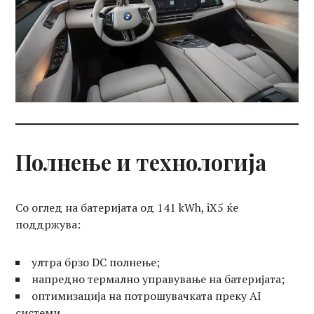
Полнење и технологија
Со оглед на батеријата од 141 kWh, iX5 ќе
поддржува:
ултра брзо DC полнење;
напредно термално управување на батеријата;
оптимизација на потрошувачката преку AI
системи.