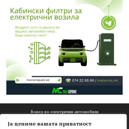
Вовед во електрични автомобили
Електро математика
Ја цениме вашата приватност
Новости