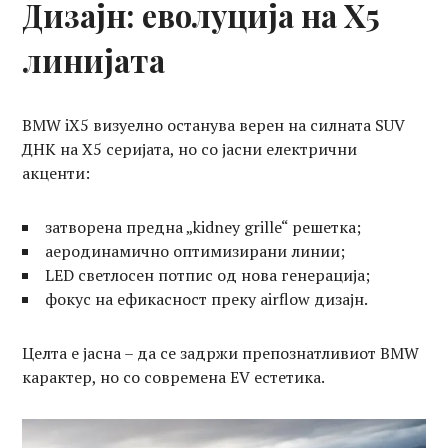
Дизајн: еволуција на X5
линијата
BMW iX5 визуелно останува верен на силната SUV
ДНК на X5 серијата, но со јасни електрични
акценти:
затворена предна „kidney grille“ решетка;
аеродинамично оптимизирани линии;
LED светлосен потпис од нова генерација;
фокус на ефикасност преку airflow дизајн.
Целта е јасна – да се задржи препознатливиот BMW
карактер, но со современа EV естетика.