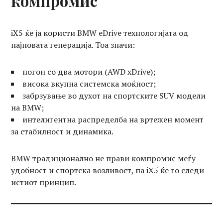
компромис
iX5 ќе ја користи BMW eDrive технологијата од
најновата генерација. Тоа значи:
погон со два мотори (AWD xDrive);
висока вкупна системска моќност;
забрзување во духот на спортските SUV модели
на BMW;
интелигентна распределба на вртежен момент
за стабилност и динамика.
BMW традиционално не прави компромис меѓу
удобност и спортска возливост, па iX5 ќе го следи
истиот принцип.