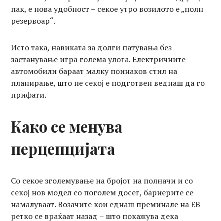
пак, е нова удобност – секое утро возилото е „полн
резервоар“.
Исто така, навиката за долги патувања без
застанување игра голема улога. Електричните
автомобили бараат малку поинаков стил на
планирање, што не секој е подготвен веднаш да го
прифати.
Како се менува
перцепцијата
Со секое зголемување на бројот на полначи и со
секој нов модел со поголем досег, бариерите се
намалуваат. Возачите кои еднаш преминале на ЕВ
ретко се враќаат назад – што покажува дека