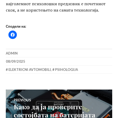
најголемиот психолошки предизвик е почетниот
скок, а не користењето на самата технологија.
Сподели на:
ADMIN
08/09/2025
ELEKTRICNI AVTOMOBILI
,
PSIHOLOGIJA
Навигација
PREVIOUS
Како да ја проверите
Previous
на
post:
состојбата на батеријата