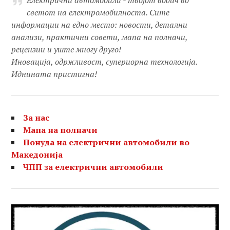
Електрични автомобили - твојот водич во
светот на електромобилноста. Сите
информации на едно место: новости, детални
анализи, практични совети, мапа на полначи,
рецензии и уште многу друго!
Иновација, одржливост, супериорна технологија.
Иднината пристигна!
За нас
Мапа на полначи
Понуда на електрични автомобили во
Македонија
ЧПП за електрични автомобили