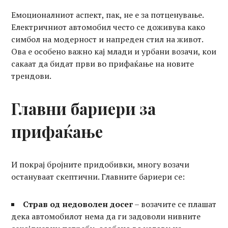
Емоционалниот аспект, пак, не е за потценување.
Електричниот автомобил често се доживува како
симбол на модерност и напреден стил на живот.
Ова е особено важно кај млади и урбани возачи, кои
сакаат да бидат први во прифаќање на новите
трендови.
Главни бариери за
прифаќање
И покрај бројните придобивки, многу возачи
остануваат скептични. Главните бариери се:
Страв од недоволен досег
– возачите се плашат
дека автомобилот нема да ги задоволи нивните