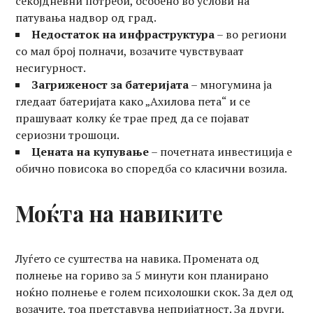
секојдневни потреби, особено во услови на
патувања надвор од град.
Недостаток на инфраструктура
– во региони
со мал број полначи, возачите чувствуваат
несигурност.
Загриженост за батеријата
– многумина ја
гледаат батеријата како „Ахилова пета“ и се
прашуваат колку ќе трае пред да се појават
сериозни трошоци.
Цената на купување
– почетната инвестиција е
обично повисока во споредба со класични возила.
Моќта на навиките
Луѓето се суштества на навика. Промената од
полнење на гориво за 5 минути кон планирано
ноќно полнење е голем психолошки скок. За дел од
возачите, тоа претставува непријатност. За други,