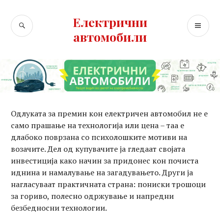
Skip
to
Електрични
SEARCH
PR
content
автомобили
ME
Одлуката за премин кон електричен автомобил не е
само прашање на технологија или цена – таа е
длабоко поврзана со психолошките мотиви на
возачите. Дел од купувачите ја гледаат својата
инвестиција како начин за придонес кон почиста
иднина и намалување на загадувањето. Други ја
нагласуваат практичната страна: пониски трошоци
за гориво, полесно одржување и напредни
безбедносни технологии.