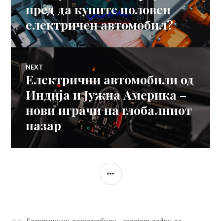
пред да купите половен
напис
електричен автомобил?
NEXT
Електрични автомобили од
Next
post:
Индија и Јужна Америка –
нови играчи на глобалниот
пазар
SIDEBAR