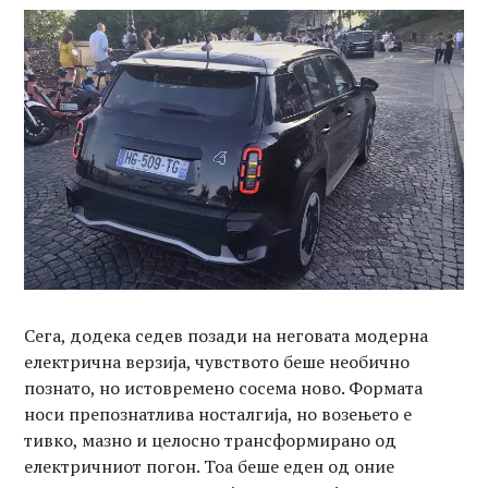
Сега, додека седев позади на неговата модерна
електрична верзија, чувството беше необично
познато, но истовремено сосема ново. Формата
носи препознатлива носталгија, но возењето е
тивко, мазно и целосно трансформирано од
електричниот погон. Тоа беше еден од оние