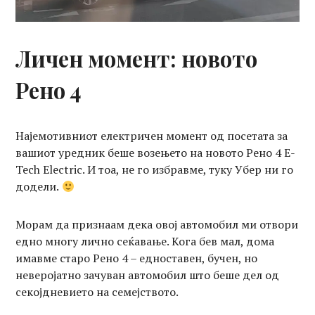
Личен момент: новото
Рено 4
Најемотивниот електричен момент од посетата за
вашиот уредник беше возењето на новото Рено 4 E-
Tech Electric. И тоа, не го избравме, туку Убер ни го
додели.
Морам да признаам дека овој автомобил ми отвори
едно многу лично сеќавање. Кога бев мал, дома
имавме старо Рено 4 – едноставен, бучен, но
неверојатно зачуван автомобил што беше дел од
секојдневието на семејството.