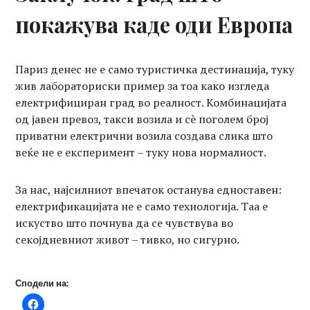
покажува каде оди Европа
Париз денес не е само туристичка дестинација, туку
жив лабораториски пример за тоа како изгледа
електрифициран град во реалност. Комбинацијата
од јавен превоз, такси возила и сè поголем број
приватни електрични возила создава слика што
веќе не е експеримент – туку нова нормалност.
За нас, најсилниот впечаток останува едноставен:
електрификацијата не е само технологија. Таа е
искуство што почнува да се чувствува во
секојдневниот живот – тивко, но сигурно.
Сподели на: