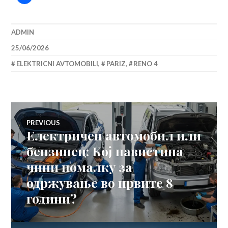
ADMIN
25/06/2026
ELEKTRICNI AVTOMOBILI
,
PARIZ
,
RENO 4
Навигација
PREVIOUS
Електричен автомобил или
Previous
на
post:
бензинец: Кој навистина
чини помалку за
напис
одржување во првите 8
години?