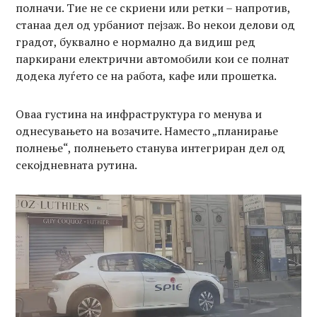
полначи. Тие не се скриени или ретки – напротив,
станаа дел од урбаниот пејзаж. Во некои делови од
градот, буквално е нормално да видиш ред
паркирани електрични автомобили кои се полнат
додека луѓето се на работа, кафе или прошетка.
Оваа густина на инфраструктура го менува и
однесувањето на возачите. Наместо „планирање
полнење“, полнењето станува интегриран дел од
секојдневната рутина.