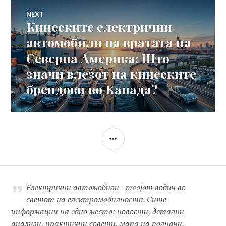
NEXT
Кинеските електрични
Next
post:
автомобили на вратата на
Северна Америка: Што
значи влезот на кинеските
брендови во Канада?
SIDEBAR
Електрични автомобили - твојот водич во
светот на електромобилноста. Сите
информации на едно место: новости, детални
анализи, практични совети, мапа на полначи,