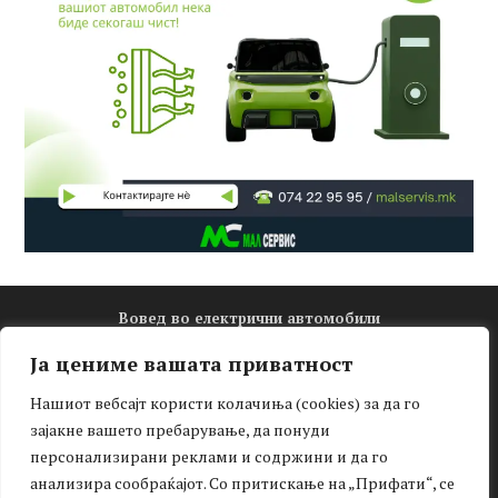
Вовед во електрични автомобили
Електро математика
Ја цениме вашата приватност
Новости
Нашиот вебсајт користи колачиња (cookies) за да го
Зелена мобилност
зајакне вашето пребарување, да понуди
Интервју
персонализирани реклами и содржини и да го
Тест-драјв
анализира сообраќајот. Со притискање на „Прифати“, се