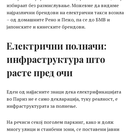
избираат без размислување. Можевме да видиме
најразлични брендови на електрични такси возила
– од домашните Рено и Пежо, па се до БМВ и
јапонските и кинеските брендови.
Електрични полначи:
инфраструктура што
расте пред очи
Еден од најјасните знаци дека електрификацијата
во Париз не е само декларација, туку реалност, е
инфраструктурата за полнење.
На речиси секој поголем паркинг, како и долж
многу улици и станбени зони, се поставени јавни