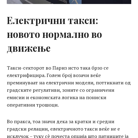
Електрични такси:
новото нормално во
движење
Такси-секторот во Париз исто така брзо се
електрифицира. Голем број возачи веќе
преминуваат на електрични модели, поттикнати од
градските регулативи, зоните со ограничени
емисии и економската логика на пониски
оперативни трошоци.
Во пракса, тоа значи дека за кратки и средни
градски релации, електричното такси веќе не е
исклучок – туку сè почеста опција што патниците ја