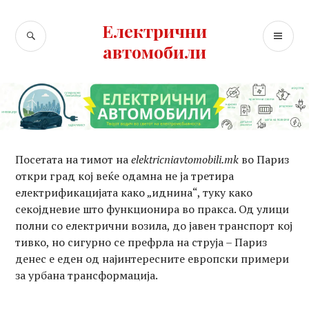
Skip
to
Електрични
SEARCH
PR
content
автомобили
ME
Посетата на тимот на
elektricniavtomobili.mk
во Париз
откри град кој веќе одамна не ја третира
електрификацијата како „иднина“, туку како
секојдневие што функционира во пракса. Од улици
полни со електрични возила, до јавен транспорт кој
тивко, но сигурно се префрла на струја – Париз
денес е еден од најинтересните европски примери
за урбана трансформација.