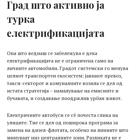
Град што активно ја
турка
електрификацијата
Она што веднаш се забележува е дека
електрификацијата не е ограничена само на
личните автомобили. Градот системски го менува
целиот транспортен екосистем: јавниот превоз,
такси-секторот и комуналните возила се дел од
истата стратегија – намалување на емисиите и
бучавата, и создавање поодржлив урбан живот.
Електричните автобуси се сè почеста слика на
улиците. Тие се дел од поширока програма за
замена на дизел-флотата, особено на линиите што
минуваат низ централните зони. Разликата не е