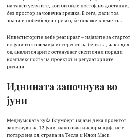
на такси услугите, кои би биле постојано достапни,
без простор за човечка грешка. Е сега, дали тоа
значи и побезбеден превоз, ќе покаже времето…
Инвеститорите веќе реагираат – најавите за стартот
во јуни го зголемија интересот на берзата, иако дел
од аналитичарите остануваат скептични поради
комплексноста на проектот и регулаторните
ризици.
Иднината започнува во
јуни
Медиумската куќа Блумберг најави дека проектот
започнува на 12 јуни, иако оваа информација не е
потврдена од страна на Тесла и Илон Маск.