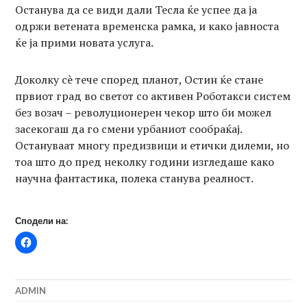
Останува да се види дали Тесла ќе успее да ја
одржи ветената временска рамка, и како јавноста
ќе ја прими новата услуга.
Доколку сè тече според планот, Остин ќе стане
првиот град во светот со активен Роботакси систем
без возач – револуционерен чекор што би можел
засекогаш да го смени урбаниот сообраќај.
Остануваат многу предизвици и етички дилеми, но
тоа што до пред неколку години изгледаше како
научна фантастика, полека станува реалност.
Сподели на:
ADMIN