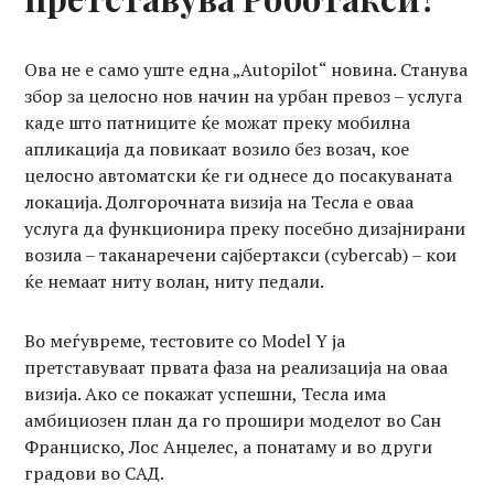
Ова не е само уште една „Autopilot“ новина. Станува
збор за целосно нов начин на урбан превоз – услуга
каде што патниците ќе можат преку мобилна
апликација да повикаат возило без возач, кое
целосно автоматски ќе ги однесе до посакуваната
локација. Долгорочната визија на Тесла е оваа
услуга да функционира преку посебно дизајнирани
возила – таканаречени сајбертакси (cybercab) – кои
ќе немаат ниту волан, ниту педали.
Во меѓувреме, тестовите со Model Y ја
претставуваат првата фаза на реализација на оваа
визија. Ако се покажат успешни, Тесла има
амбициозен план да го прошири моделот во Сан
Франциско, Лос Анџелес, а понатаму и во други
градови во САД.