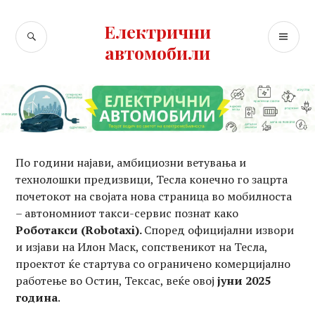
Skip
to
Електрични
SEARCH
PR
content
автомобили
ME
По години најави, амбициозни ветувања и
технолошки предизвици, Тесла конечно го зацрта
почетокот на својата нова страница во мобилноста
– автономниот такси-сервис познат како
Роботакси (Robotaxi).
Според официјални извори
и изјави на Илон Маск, сопственикот на Тесла,
проектот ќе стартува со ограничено комерцијално
работење во Остин, Тексас, веќе овој
јуни 2025
година
.