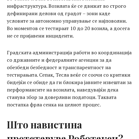
инфраструктура. Возилата ќе се движат во строго
дефинирани делови од градот – зони каде
условите за автономно управување се најповолни.
Во моментов се тестираат 10 до 20 возила, а досега
не се пријавени инциденти.
Градската администрација работи во координација
со државните и федералните агенции за да
обезбеди безбедност и транспарентност на
тестирањата. Сепак, Тесла веќе се соочи со критики
бидејќи се обиде да ги блокира јавните извештаи за
перформансите на возилата, наведувајќи дека
станува збор за доверливи податоци. Таквата
постапка фрла сенка на целиот процес.
Што навистина
претставува Роботакси?