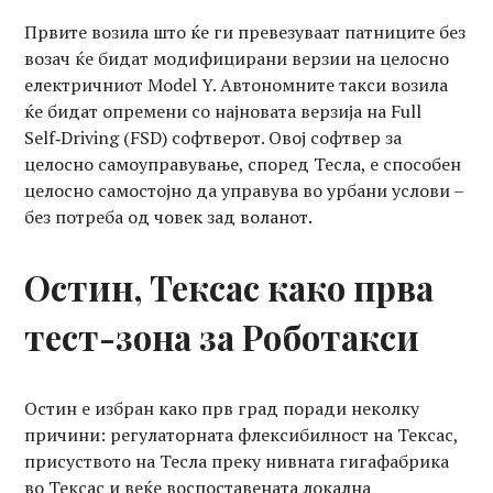
Првите возила што ќе ги превезуваат патниците без
возач ќе бидат модифицирани верзии на целосно
електричниот Model Y. Автономните такси возила
ќе бидат опремени со најновата верзија на Full
Self‑Driving (FSD) софтверот. Овој софтвер за
целосно самоуправување, според Тесла, е способен
целосно самостојно да управува во урбани услови –
без потреба од човек зад воланот.
Остин, Тексас како прва
тест-зона за Роботакси
Остин е избран како прв град поради неколку
причини: регулаторната флексибилност на Тексас,
присуството на Тесла преку нивната гигафабрика
во Тексас и веќе воспоставената локална