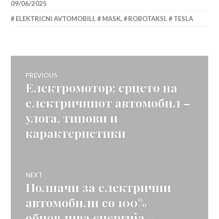
09/06/2025
ELEKTRICNI AVTOMOBILI
,
MASK
,
ROBOTAKSI
,
TESLA
Навигација
PREVIOUS
Електромотор: срцето на
Previous
на
post:
електричниот автомобил –
улога, типови и
напис
карактеристики
NEXT
Полначи за електрични
Next
post:
автомобили со 100%
обновлива енергија –